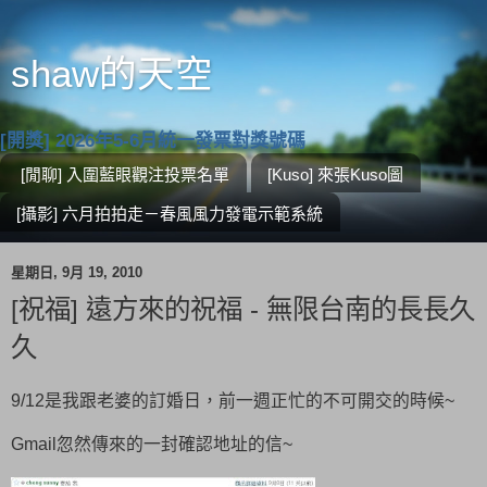
shaw的天空
[開獎] 2026年5-6月統一發票對獎號碼
[閒聊] 入圍藍眼觀注投票名單
[Kuso] 來張Kuso圖
[攝影] 六月拍拍走－春風風力發電示範系統
星期日, 9月 19, 2010
[祝福] 遠方來的祝福 - 無限台南的長長久
久
9/12是我跟老婆的訂婚日，前一週正忙的不可開交的時候~
Gmail忽然傳來的一封確認地址的信~