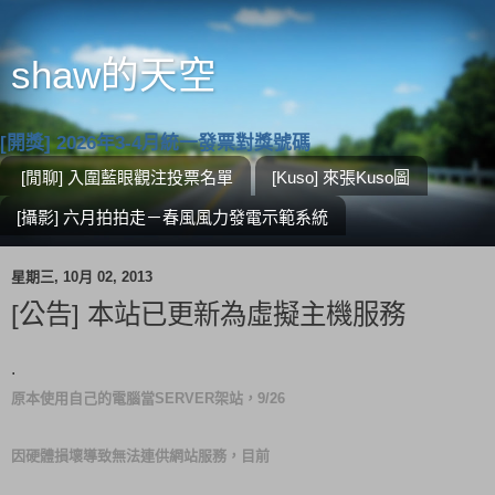
shaw的天空
[開獎] 2026年3-4月統一發票對獎號碼
[閒聊] 入圍藍眼觀注投票名單
[Kuso] 來張Kuso圖
[攝影] 六月拍拍走－春風風力發電示範系統
星期三, 10月 02, 2013
[公告] 本站已更新為虛擬主機服務
.
原本使用自己的電腦當SERVER架站，9/26
因硬體損壞導致無法連供網站服務，目前