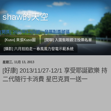
shaw的天空
[開獎] 2026年3-4月統一發票對獎號碼
[Kuso] 來張Kuso圖
[閒聊] 入圍藍眼觀注投票名單
[攝影] 六月拍拍走－春風風力發電示範系統
星期三, 11月 13, 2013
[好康] 2013/11/27-12/1 享受耶誕歡樂 持
二代隨行卡消費 星巴克買一送一