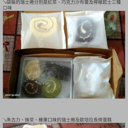
↘袋裝的瑞士捲分別是紅茶、巧克力沙布蕾及檸檬起士三種
口味
↘朱古力、抹茶、榛果口味的瑞士捲及歐培拉長條蛋糕