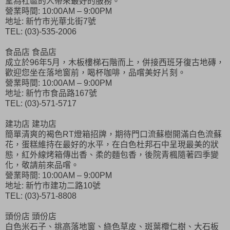
望為社區的人帶來最好的服務。
營業時間: 10:00AM – 9:00PM
地址: 新竹市光華北街7號
TEL: (03)-535-2006
食品店 食品店
成立於96年5月，木板樓梯石階而上，併接西班牙復古地磚，
歡迎您坐在落地窗前，喝杯咖啡，品嚐美好片刻。
營業時間: 10:00AM – 9:00PM
地址: 新竹市食品路167號
TEL: (03)-571-5717
建功店 建功店
簡單清爽的褐色RT燈箱招牌，期待門口流蘇樹開滿白色流蘇
花，蛋糕維持在最好的水平，在白色杜邦石中呈現最美的狀
態，紅外線烤箱傳出香、柔的麵包香，後院青楓隨著四季變
化，敬請前來品嚐。
營業時間: 10:00AM – 9:00PM
地址: 新竹市建功二路10號
TEL: (03)-571-8808
頭份店 頭份店
白色米石子、挑高落地窗、綠色草皮、斑葉欖仁樹、大石板