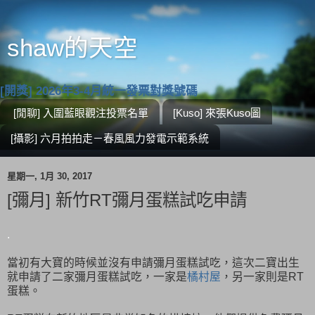
shaw的天空
[開獎] 2026年3-4月統一發票對獎號碼
[閒聊] 入圍藍眼觀注投票名單
[Kuso] 來張Kuso圖
[攝影] 六月拍拍走－春風風力發電示範系統
星期一, 1月 30, 2017
[彌月] 新竹RT彌月蛋糕試吃申請
.
當初有大寶的時候並沒有申請彌月蛋糕試吃，這次二寶出生
就申請了二家彌月蛋糕試吃，一家是
橘村屋
，另一家則是RT
蛋糕。