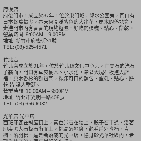
府後店
府後門市，成立於87年，位於東門城，親水公園旁，門口有
日本紫藤攀爬，春天會開滿紫色的大串花，原木的落地窗，
走進門市內有香香的現烤麵包，好吃的蛋糕、點心、餅乾。
營業時間: 9:00AM – 9:00PM
地址: 新竹市府後街31號
TEL: (03)-525-4571
竹北店
竹北店成立於91年，位於竹北縣文化中心旁，宜蘭石的洗石
子牆面，門口有草皮樹木、小水池，踏著大塊石板進入店
裡，原木香杉的麵包架，擺滿可口的麵包、蛋糕、點心、餅
乾 皆 讓人垂涎。
營業時間: 10:00AM – 9:00PM
地址: 竹北市光明一路408號
TEL: (03)-656-6982
光華店 光華店
西班牙瓦在斜屋頂上，素色米石在牆上，骰子石車道，沿著
印度黑大石板石階而上，挑高落地窗，觀看戶外肖楠、青
楓、落羽松，這是新落成的光華店，隱身於光華社區內，希