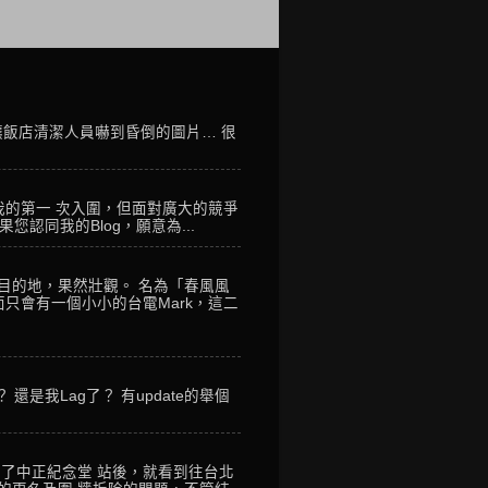
讓飯店清潔人員嚇到昏倒的圖片… 很
我的第一 次入圍，但面對廣大的競爭
您認同我的Blog，願意為...
到目的地，果然壯觀。 名為「春風風
只會有一個小小的台電Mark，這二
是我Lag了？ 有update的舉個
到了中正紀念堂 站後，就看到往台北