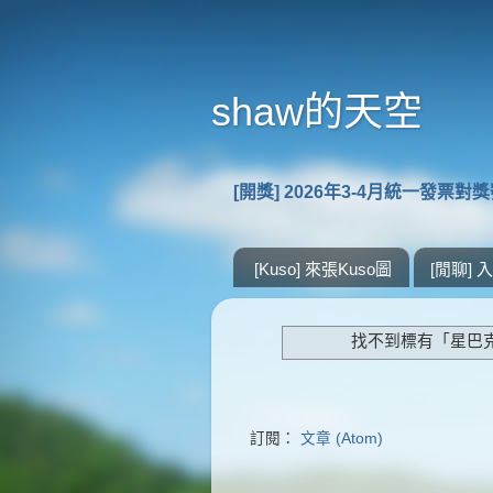
shaw的天空
[開獎] 2026年3-4月統一發票對
[Kuso] 來張Kuso圖
[閒聊]
找不到標有「星巴
訂閱：
文章 (Atom)