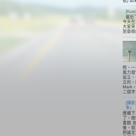
號) 如
[Ku
最近
今天在
大家笑
到昏倒
照，一
風力發
設立，
立的，
Mar
二個字.
[攝影
多)
連續下
了，按
書館 
後，就
把論文