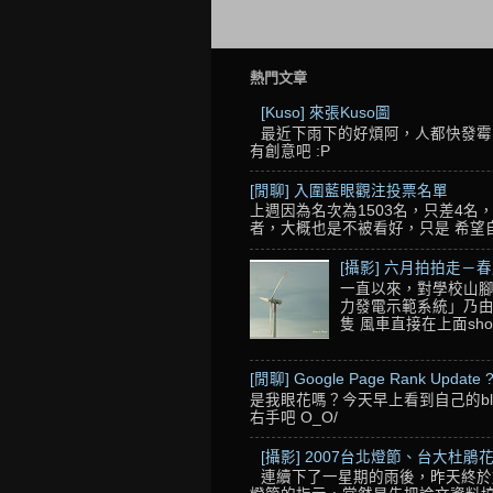
熱門文章
[Kuso] 來張Kuso圖
最近下雨下的好煩阿，人都快發霉了
有創意吧 :P
[閒聊] 入圍藍眼觀注投票名單
上週因為名次為1503名，只差4
者，大概也是不被看好，只是 希望自己的
[攝影] 六月拍拍走－
一直以來，對學校山腳
力發電示範系統」乃由
隻 風車直接在上面sho
[閒聊] Google Page Rank Update 
是我眼花嗎？今天早上看到自己的blo
右手吧 O_O/
[攝影] 2007台北燈節、台大杜鵑花
連續下了一星期的雨後，昨天終於