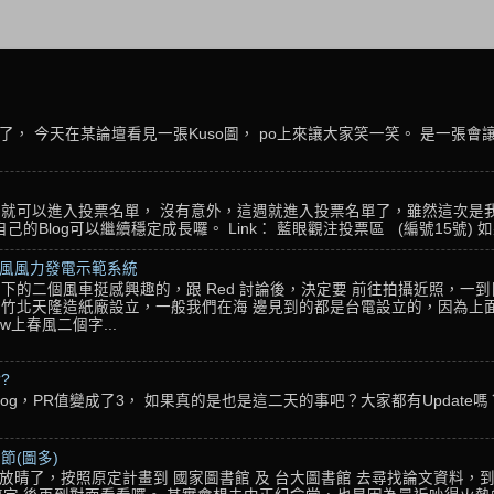
， 今天在某論壇看見一張Kuso圖， po上來讓大家笑一笑。 是一張會
名，就可以進入投票名單， 沒有意外，這週就進入投票名單了，雖然這次是
Blog可以繼續穩定成長囉。 Link： 藍眼觀注投票區 (編號15號) 如果
春風風力發電示範系統
下的二個風車挺感興趣的，跟 Red 討論後，決定要 前往拍攝近照，一
竹北天隆造紙廠設立，一般我們在海 邊見到的都是台電設立的，因為上面
w上春風二個字...
??
g，PR值變成了3， 如果真的是也是這二天的事吧？大家都有Update嗎？ 還
節(圖多)
放晴了，按照原定計畫到 國家圖書館 及 台大圖書館 去尋找論文資料，