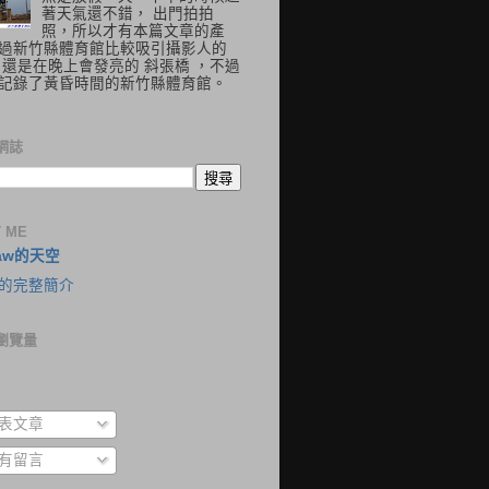
著天氣還不錯， 出門拍拍
照，所以才有本篇文章的產
過新竹縣體育館比較吸引攝影人的
 還是在晚上會發亮的 斜張橋 ，不過
記錄了黃昏時間的新竹縣體育館。
網誌
 ME
aw的天空
的完整簡介
瀏覽量
表文章
有留言