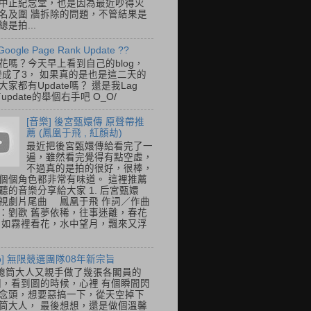
中正紀念堂，也是因為最近吵得火
名及圍 牆拆除的問題，不管結果是
是拍...
Google Page Rank Update ??
花嗎？今天早上看到自己的blog，
變成了3， 如果真的是也是這二天的
家都有Update嗎？ 還是我Lag
update的舉個右手吧 O_O/
[音樂] 後宮甄嬛傳 原聲帶推
薦 (鳳凰于飛 , 紅顏劫)
最近把後宮甄嬛傳給看完了一
遍，雖然看完覺得有點空虛，
不過真的是拍的很好，很棒，
個個角色都非常有味道。 這裡推薦
聽的音樂分享給大家 1. 后宮甄嬛
視劇片尾曲 鳳凰于飛 作詞／作曲
：劉歡 舊夢依稀，往事迷離，春花
 如霧裡看花，水中望月，飄來又浮
so] 無限競選團隊08年新宗旨
總筒大人又親手做了幾張各閣員的
o圖，看到圖的時候，心裡 有個瞬間閃
念頭，想要惡搞一下，從天空掉下
筒大人， 最後想想，還是做個溫馨