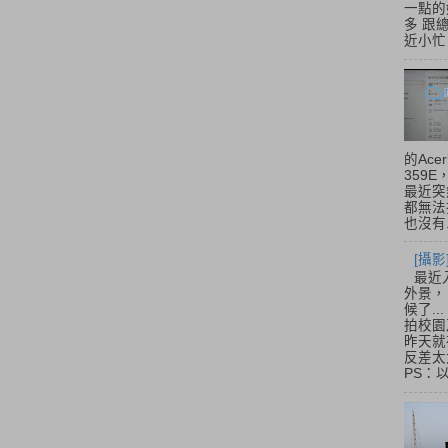
一點的
多 跟
近小忙
的Acer
359
最近突
都無法
也沒有.
[攝影
最近
外景，
候了.
拍校園
昨天就
反差太
PS：