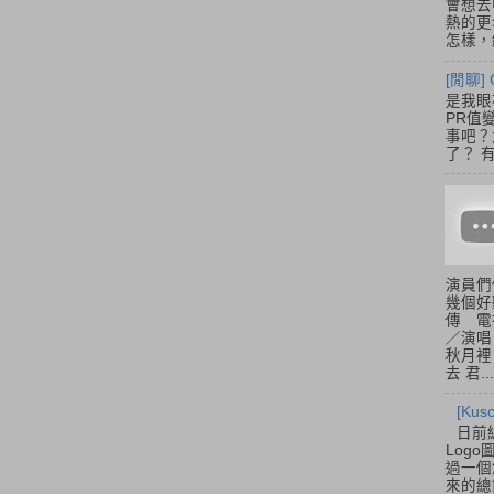
會想去
熱的更
怎樣，總
[閒聊] 
是我眼
PR值
事吧？大
了？ 有
演員們
幾個好
傳 電
／演唱
秋月裡
去 君...
[Ku
日前
Log
過一個
來的總