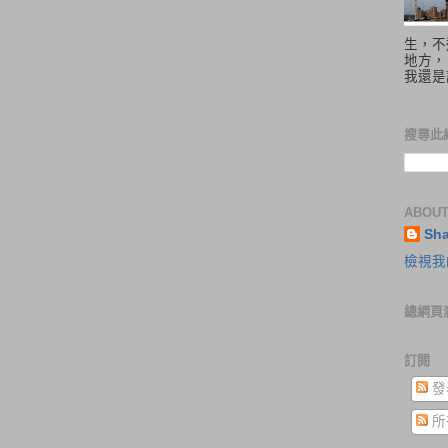
生，不
地方，
我還是
搜尋此
ABOUT
Sh
檢視我
總網頁
訂閱
發
所