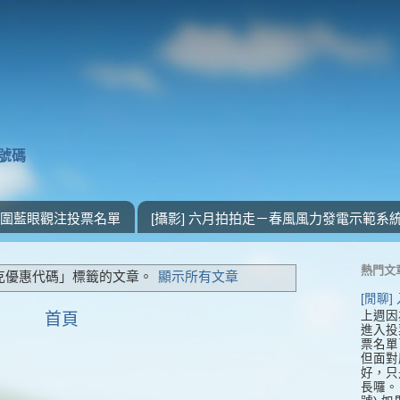
獎號碼
 入圍藍眼觀注投票名單
[攝影] 六月拍拍走－春風風力發電示範系
熱門文
克優惠代碼」
標籤的文章。
顯示所有文章
[閒聊
上週因
首頁
進入投
票名單
但面對
好，只
長囉。 