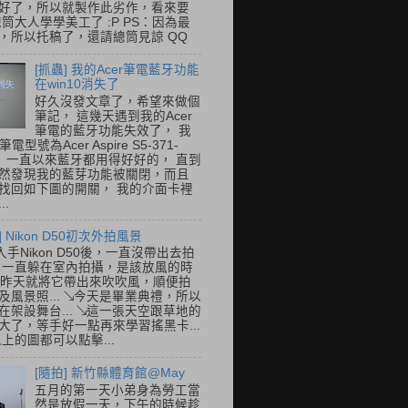
好了，所以就製作此劣作，看來要
總筒大人學學美工了 :P PS：因為最
，所以托稿了，還請總筒見諒 QQ
[抓蟲] 我的Acer筆電藍牙功能
在win10消失了
好久沒發文章了，希望來做個
筆記， 這幾天遇到我的Acer
筆電的藍牙功能失效了， 我
筆電型號為Acer Aspire S5-371-
E， 一直以來藍牙都用得好好的， 直到
然發現我的藍芽功能被關閉，而且
找回如下圖的開關， 我的介面卡裡
..
] Nikon D50初次外拍風景
入手Nikon D50後，一直沒帶出去拍
 一直躲在室內拍攝，是該放風的時
.. 昨天就將它帶出來吹吹風，順便拍
及風景照... ↘今天是畢業典禮，所以
在架設舞台... ↘這一張天空跟草地的
大了，等手好一點再來學習搖黑卡...
以上的圖都可以點擊...
[隨拍] 新竹縣體育館@May
五月的第一天小弟身為勞工當
然是放假一天，下午的時候趁