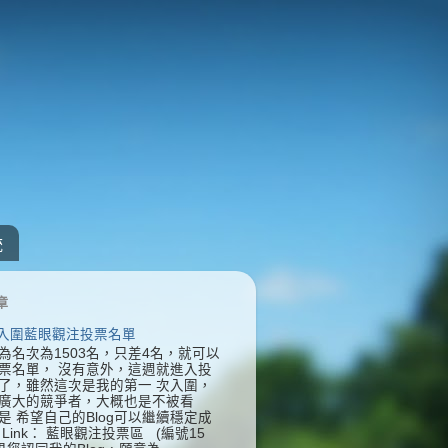
統
章
] 入圍藍眼觀注投票名單
為名次為1503名，只差4名，就可以
票名單， 沒有意外，這週就進入投
了，雖然這次是我的第一 次入圍，
廣大的競爭者，大概也是不被看
是 希望自己的Blog可以繼續穩定成
Link： 藍眼觀注投票區 (編號15