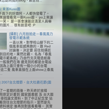
果您認同我的Blog，願意為...
so] 來張Kuso圖
下雨下的好煩阿，人都快發霉了，
某論壇看見一張Kuso圖， po上來讓
一笑。 是一張會讓飯店清潔人員嚇
的圖片… 很有創意吧 :P
[攝影] 六月拍拍走－春風風力
發電示範系統
一直以來，對學校山腳下的二
個風車挺感興趣的，跟 Red
討論後，決定要 前往拍攝近
到目的地，果然壯觀。 名為「春風
電示範系統」乃由竹北天隆造紙廠
一般我們在海 邊見到的都是台電設
因為上面只會有一個小小的台電
k，這二隻 風車直接在上面show上春風
..
] 2007台北燈節、台大杜鵑花節(圖
了一星期的雨後，昨天終於放晴
照原定計畫到 國家圖書館 及 台大圖
去尋找論文資料，到了中正紀念堂 站
看到往台北燈節的指示，當然是先
資料搞定 後再到對面看看囉。 其實