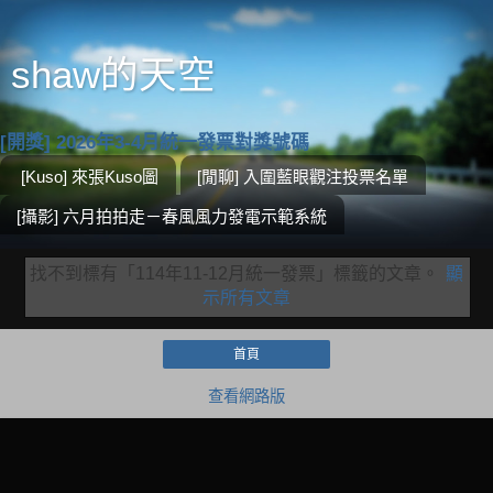
shaw的天空
[開獎] 2026年3-4月統一發票對獎號碼
[Kuso] 來張Kuso圖
[閒聊] 入圍藍眼觀注投票名單
[攝影] 六月拍拍走－春風風力發電示範系統
找不到標有「114年11-12月統一發票」
標籤的文章。
顯
示所有文章
首頁
查看網路版