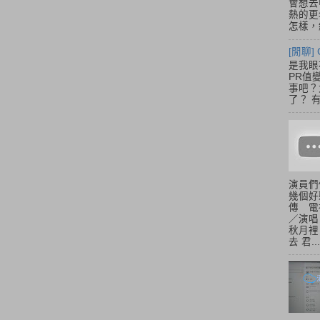
會想去
熱的更
怎樣，總
[閒聊] 
是我眼
PR值
事吧？大
了？ 有
演員們
幾個好
傳 電
／演唱
秋月裡
去 君...