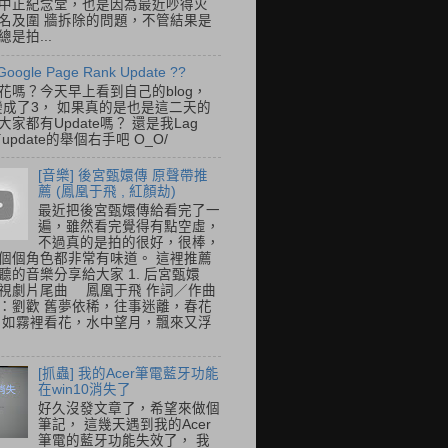
中正紀念堂，也是因為最近吵得火
名及圍 牆拆除的問題，不管結果是
是拍...
Google Page Rank Update ??
花嗎？今天早上看到自己的blog，
變成了3， 如果真的是也是這二天的
家都有Update嗎？ 還是我Lag
update的舉個右手吧 O_O/
[音樂] 後宮甄嬛傳 原聲帶推
薦 (鳳凰于飛 , 紅顏劫)
最近把後宮甄嬛傳給看完了一
遍，雖然看完覺得有點空虛，
不過真的是拍的很好，很棒，
個個角色都非常有味道。 這裡推薦
聽的音樂分享給大家 1. 后宮甄嬛
視劇片尾曲 鳳凰于飛 作詞／作曲
：劉歡 舊夢依稀，往事迷離，春花
 如霧裡看花，水中望月，飄來又浮
[抓蟲] 我的Acer筆電藍牙功能
在win10消失了
好久沒發文章了，希望來做個
筆記， 這幾天遇到我的Acer
筆電的藍牙功能失效了， 我