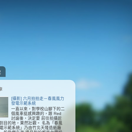
統
章
[攝影] 六月拍拍走－春風風力
發電示範系統
一直以來，對學校山腳下的二
個風車挺感興趣的，跟 Red
討論後，決定要 前往拍攝近
到目的地，果然壯觀。 名為「春風
電示範系統」乃由竹北天隆造紙廠