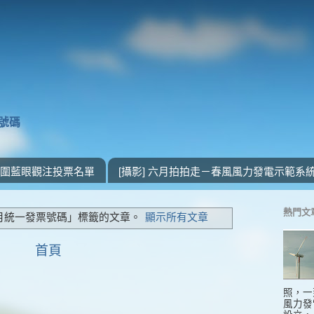
獎號碼
 入圍藍眼觀注投票名單
[攝影] 六月拍拍走－春風風力發電示範系
熱門文
6月統一發票號碼」
標籤的文章。
顯示所有文章
首頁
照，一
風力發