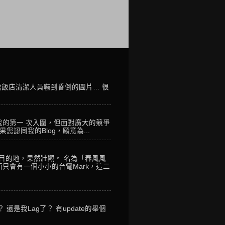
讓飯店清潔人員嚇到昏倒的圖片… 很
我的第一 次入圍，但面對廣大的競爭
您認同我的Blog，願意為...
到目的地，果然壯觀。 名為「春風風
只會有一個小小的台電Mark，這二
是我Lag了？ 有update的舉個