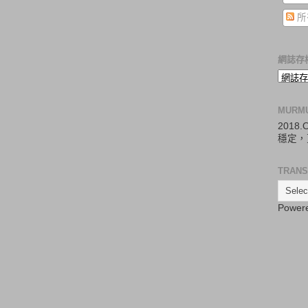
所
網誌存
MURM
2018
穩定，
TRANS
Power