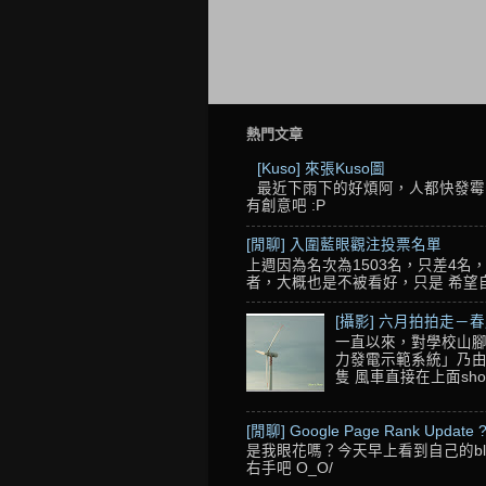
熱門文章
[Kuso] 來張Kuso圖
最近下雨下的好煩阿，人都快發霉了
有創意吧 :P
[閒聊] 入圍藍眼觀注投票名單
上週因為名次為1503名，只差4
者，大概也是不被看好，只是 希望自己的
[攝影] 六月拍拍走－
一直以來，對學校山腳
力發電示範系統」乃由
隻 風車直接在上面sho
[閒聊] Google Page Rank Update 
是我眼花嗎？今天早上看到自己的blo
右手吧 O_O/