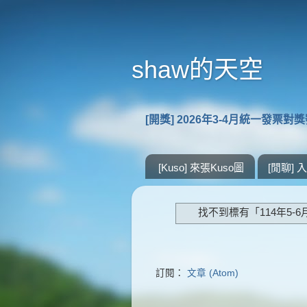
shaw的天空
[開獎] 2026年3-4月統一發票對
[Kuso] 來張Kuso圖
[閒聊]
找不到標有「114年5-
訂閱：
文章 (Atom)