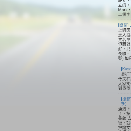
設立，
立的，
Mar
二個字.
[閒聊
上週因
進入投
票名單
但面對
好，只
長囉。 
號) 如
[Ku
最近
今天在
大家笑
到昏倒
[攝影
多)
連續下
了，按
書館 
後，就
把論文