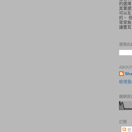
的選擇
其實感
可以左
的。 
常常無
讓雙耳
搜尋此
ABOUT
Sh
檢視我
總網頁
訂閱
發