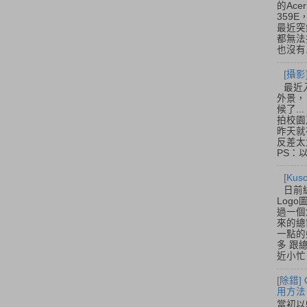
的Acer
359
最近突
都無法
也沒有.
[攝影
最近
外景，
候了.
拍校園
昨天就
反差太
PS：
[Ku
日前
Log
過一個
來的總
一點的
多 跟
近小忙
[除錯]
用方法
當初以