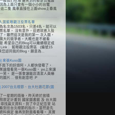
一般我們在海 邊見到的都是台電設
因為上面只會有一個小小的台電
k，這二隻 風車直接在上面show上春風
..
] 入圍藍眼觀注投票名單
為名次為1503名，只差4名，就可以
票名單， 沒有意外，這週就進入投
了，雖然這次是我的第一 次入圍，
廣大的競爭者，大概也是不被看
是 希望自己的Blog可以繼續穩定成
Link： 藍眼觀注投票區 (編號15
果您認同我的Blog，願意為...
so] 來張Kuso圖
下雨下的好煩阿，人都快發霉了，
某論壇看見一張Kuso圖， po上來讓
一笑。 是一張會讓飯店清潔人員嚇
的圖片… 很有創意吧 :P
] 2007台北燈節、台大杜鵑花節(圖
了一星期的雨後，昨天終於放晴
照原定計畫到 國家圖書館 及 台大圖
去尋找論文資料，到了中正紀念堂 站
看到往台北燈節的指示，當然是先
資料搞定 後再到對面看看囉。 其實