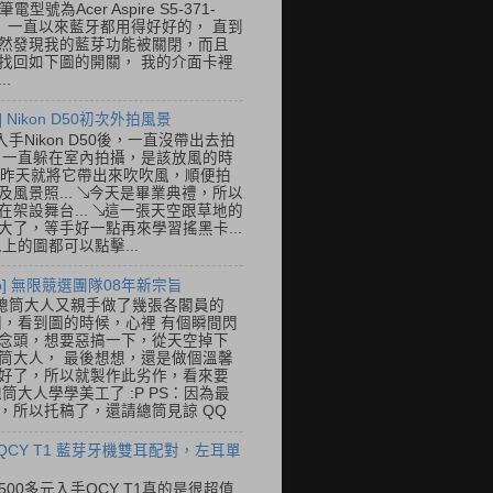
筆電型號為Acer Aspire S5-371-
E， 一直以來藍牙都用得好好的， 直到
然發現我的藍芽功能被關閉，而且
找回如下圖的開關， 我的介面卡裡
..
] Nikon D50初次外拍風景
入手Nikon D50後，一直沒帶出去拍
 一直躲在室內拍攝，是該放風的時
.. 昨天就將它帶出來吹吹風，順便拍
及風景照... ↘今天是畢業典禮，所以
在架設舞台... ↘這一張天空跟草地的
大了，等手好一點再來學習搖黑卡...
以上的圖都可以點擊...
so] 無限競選團隊08年新宗旨
總筒大人又親手做了幾張各閣員的
o圖，看到圖的時候，心裡 有個瞬間閃
念頭，想要惡搞一下，從天空掉下
筒大人， 最後想想，還是做個溫馨
好了，所以就製作此劣作，看來要
總筒大人學學美工了 :P PS：因為最
，所以托稿了，還請總筒見諒 QQ
 QCY T1 藍芽牙機雙耳配對，左耳單
500多元入手QCY T1真的是很超值