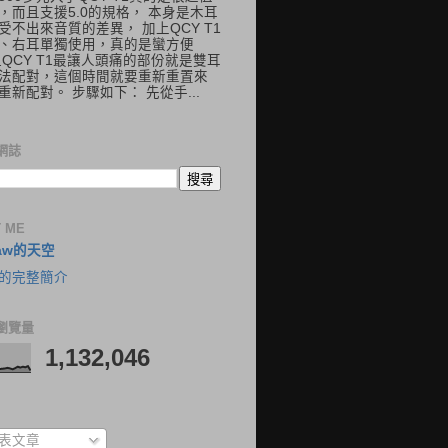
，而且支援5.0的規格， 本身是木耳
受不出來音質的差異， 加上QCY T1
、右耳單獨使用，真的是蠻方便
但QCY T1最讓人頭痛的部份就是雙耳
法配對，這個時間就要重新重置來
重新配對。 步驟如下： 先從手...
網誌
 ME
aw的天空
的完整簡介
瀏覽量
1,132,046
表文章