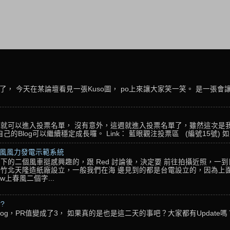
， 今天在某論壇看見一張Kuso圖， po上來讓大家笑一笑。 是一張會
名，就可以進入投票名單， 沒有意外，這週就進入投票名單了，雖然這次是
Blog可以繼續穩定成長囉。 Link： 藍眼觀注投票區 (編號15號) 如果
春風風力發電示範系統
下的二個風車挺感興趣的，跟 Red 討論後，決定要 前往拍攝近照，一
竹北天隆造紙廠設立，一般我們在海 邊見到的都是台電設立的，因為上面
w上春風二個字...
??
g，PR值變成了3， 如果真的是也是這二天的事吧？大家都有Update嗎？ 還