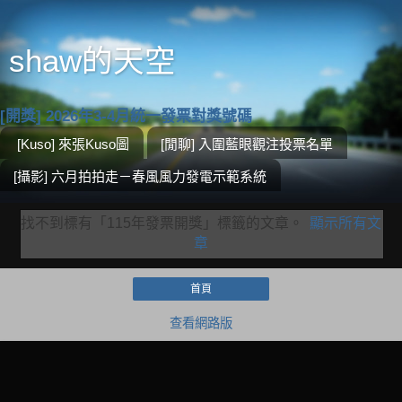
shaw的天空
[開獎] 2026年3-4月統一發票對獎號碼
[Kuso] 來張Kuso圖
[閒聊] 入圍藍眼觀注投票名單
[攝影] 六月拍拍走－春風風力發電示範系統
找不到標有「115年發票開獎」
標籤的文章。
顯示所有文
章
首頁
查看網路版