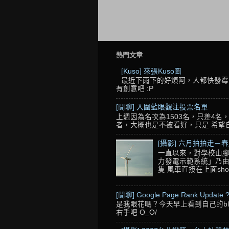
熱門文章
[Kuso] 來張Kuso圖
最近下雨下的好煩阿，人都快發霉了
有創意吧 :P
[閒聊] 入圍藍眼觀注投票名單
上週因為名次為1503名，只差4
者，大概也是不被看好，只是 希望自己的
[攝影] 六月拍拍走－
一直以來，對學校山腳
力發電示範系統」乃由
隻 風車直接在上面sho
[閒聊] Google Page Rank Update 
是我眼花嗎？今天早上看到自己的blo
右手吧 O_O/