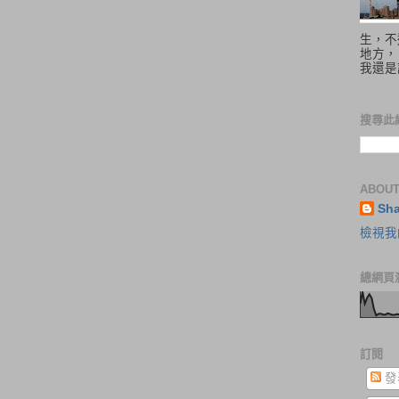
生，不
地方，
我還是
搜尋此
ABOUT
Sh
檢視我
總網頁
訂閱
發