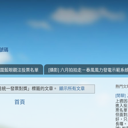
獎號碼
 入圍藍眼觀注投票名單
[攝影] 六月拍拍走－春風風力發電示範系
熱門文
2月統一發票對獎」
標籤的文章。
顯示所有文章
[閒聊
上週因
首頁
進入投
票名單
但面對
好，只
長囉。 