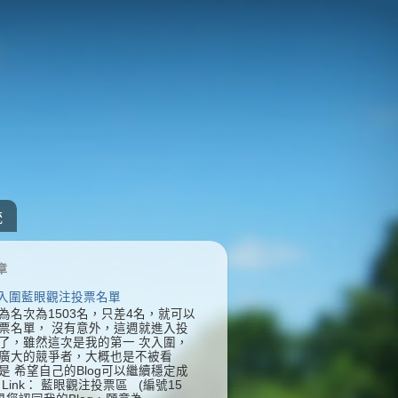
統
章
] 入圍藍眼觀注投票名單
為名次為1503名，只差4名，就可以
票名單， 沒有意外，這週就進入投
了，雖然這次是我的第一 次入圍，
廣大的競爭者，大概也是不被看
是 希望自己的Blog可以繼續穩定成
Link： 藍眼觀注投票區 (編號15