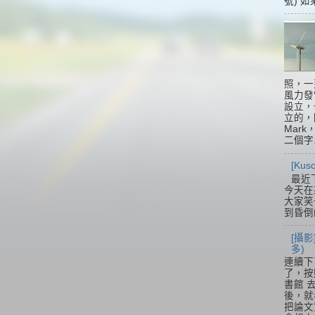
號) 如
照，一
風力發
設立，
立的，
Mar
二個字.
[Ku
最近
今天在
大家笑
到昏倒
[攝影
多)
連續下
了，按
書館 
後，就
把論文