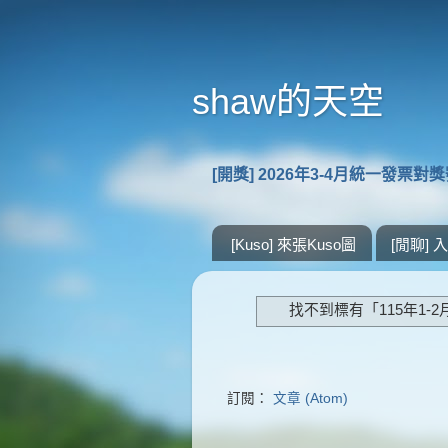
shaw的天空
[開獎] 2026年3-4月統一發票對
[Kuso] 來張Kuso圖
[閒聊]
找不到標有「115年1-
訂閱：
文章 (Atom)