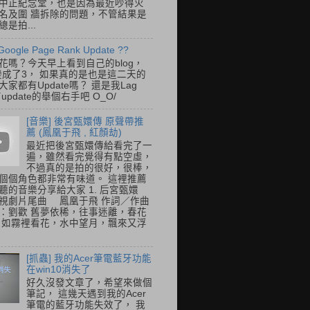
中正紀念堂，也是因為最近吵得火
名及圍 牆拆除的問題，不管結果是
是拍...
Google Page Rank Update ??
花嗎？今天早上看到自己的blog，
變成了3， 如果真的是也是這二天的
家都有Update嗎？ 還是我Lag
update的舉個右手吧 O_O/
[音樂] 後宮甄嬛傳 原聲帶推
薦 (鳳凰于飛 , 紅顏劫)
最近把後宮甄嬛傳給看完了一
遍，雖然看完覺得有點空虛，
不過真的是拍的很好，很棒，
個個角色都非常有味道。 這裡推薦
聽的音樂分享給大家 1. 后宮甄嬛
視劇片尾曲 鳳凰于飛 作詞／作曲
：劉歡 舊夢依稀，往事迷離，春花
 如霧裡看花，水中望月，飄來又浮
[抓蟲] 我的Acer筆電藍牙功能
在win10消失了
好久沒發文章了，希望來做個
筆記， 這幾天遇到我的Acer
筆電的藍牙功能失效了， 我