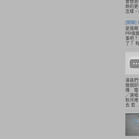
會想去
熱的更
怎樣，總
[閒聊] 
是我眼
PR值
事吧？大
了？ 有
演員們
幾個好
傳 電
／演唱
秋月裡
去 君...