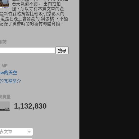
著天氣還不錯， 出門拍拍
照，所以才有本篇文章的產
過新竹縣體育館比較吸引攝影人的
 還是在晚上會發亮的 斜張橋 ，不過
記錄了黃昏時間的新竹縣體育館。
網誌
 ME
aw的天空
的完整簡介
瀏覽量
1,132,830
表文章