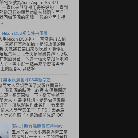
筆電型號為Acer Aspire S5-371-
E， 一直以來藍牙都用得好好的， 直到
然發現我的藍芽功能被關閉，而且
找回如下圖的開關， 我的介面卡裡
..
] Nikon D50初次外拍風景
入手Nikon D50後，一直沒帶出去拍
 一直躲在室內拍攝，是該放風的時
.. 昨天就將它帶出來吹吹風，順便拍
及風景照... ↘今天是畢業典禮，所以
在架設舞台... ↘這一張天空跟草地的
大了，等手好一點再來學習搖黑卡...
以上的圖都可以點擊...
so] 無限競選團隊08年新宗旨
總筒大人又親手做了幾張各閣員的
o圖，看到圖的時候，心裡 有個瞬間閃
念頭，想要惡搞一下，從天空掉下
筒大人， 最後想想，還是做個溫馨
好了，所以就製作此劣作，看來要
總筒大人學學美工了 :P PS：因為最
，所以托稿了，還請總筒見諒 QQ
[隨拍] 新竹縣體育館@May
五月的第一天小弟身為勞工當
然是放假一天，下午的時候趁