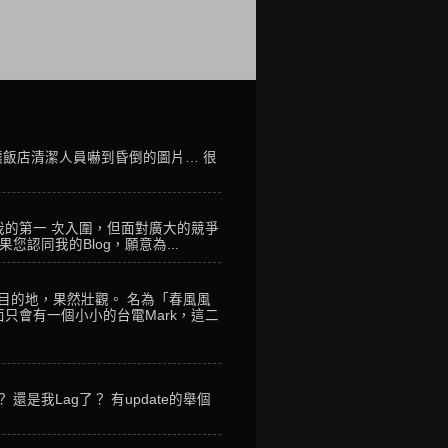
讓飯店清潔人員嚇到昏倒的圖片… 很
我的第一 次入圍，但面對廣大的競爭
您認同我的Blog，願意為...
到目的地，果然壯觀。 名為「春風風
只會有一個小小的台電Mark，這二
是我Lag了？ 有update的舉個