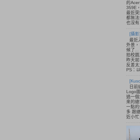
的Acer
359
最近突
都無法
也沒有.
[攝影
最近
外景，
候了.
拍校園
昨天就
反差太
PS：
[Ku
日前
Log
過一個
來的總
一點的
多 跟
近小忙