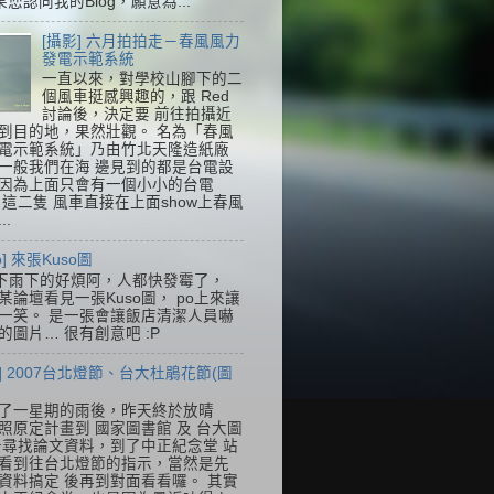
果您認同我的Blog，願意為...
[攝影] 六月拍拍走－春風風力
發電示範系統
一直以來，對學校山腳下的二
個風車挺感興趣的，跟 Red
討論後，決定要 前往拍攝近
到目的地，果然壯觀。 名為「春風
電示範系統」乃由竹北天隆造紙廠
一般我們在海 邊見到的都是台電設
因為上面只會有一個小小的台電
k，這二隻 風車直接在上面show上春風
..
so] 來張Kuso圖
下雨下的好煩阿，人都快發霉了，
某論壇看見一張Kuso圖， po上來讓
一笑。 是一張會讓飯店清潔人員嚇
的圖片… 很有創意吧 :P
] 2007台北燈節、台大杜鵑花節(圖
了一星期的雨後，昨天終於放晴
照原定計畫到 國家圖書館 及 台大圖
去尋找論文資料，到了中正紀念堂 站
看到往台北燈節的指示，當然是先
資料搞定 後再到對面看看囉。 其實