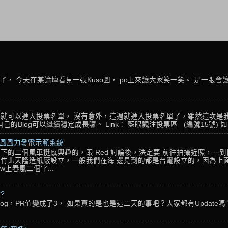
， 今天在某論壇看見一張Kuso圖， po上來讓大家笑一笑。 是一張會
名，就可以進入投票名單， 沒有意外，這週就進入投票名單了，雖然這次是
Blog可以繼續穩定成長囉。 Link： 藍眼觀注投票區 (編號15號) 如果
春風風力發電示範系統
下的二個風車挺感興趣的，跟 Red 討論後，決定要 前往拍攝近照，一
竹北天隆造紙廠設立，一般我們在海 邊見到的都是台電設立的，因為上面
w上春風二個字...
??
g，PR值變成了3， 如果真的是也是這二天的事吧？大家都有Update嗎？ 還