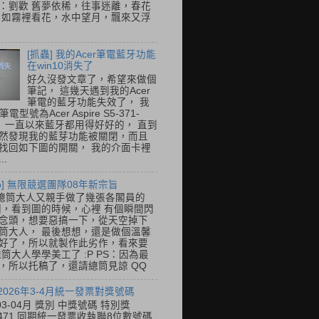
：劉歡 舊夢依稀，往事迷離，春花
 如霧裡看花，水中望月，飄來又浮
[抓蟲] 我的Acer筆電藍牙功能
在win10消失了
好久沒發文章了，希望來做個
筆記， 這幾天遇到我的Acer
筆電的藍牙功能失效了， 我
筆電型號為Acer Aspire S5-371-
E， 一直以來藍牙都用得好好的， 直到
然發現我的藍芽功能被關閉，而且
找回如下圖的開關， 我的介面卡裡
..
so] 無限競選團隊08年新宗旨
總筒大人又親手做了幾張各閣員的
o圖，看到圖的時候，心裡 有個瞬間閃
念頭，想要惡搞一下，從天空掉下
筒大人， 最後想想，還是做個溫馨
好了，所以就製作此劣作，看來要
總筒大人學學美工了 :P PS：因為最
，所以托稿了，還請總筒見諒 QQ
 2026年3-4月統一發票對獎號碼
03-04月 獎別 中獎號碼 特別獎
31471 同期統一發票收執聯8位數號碼