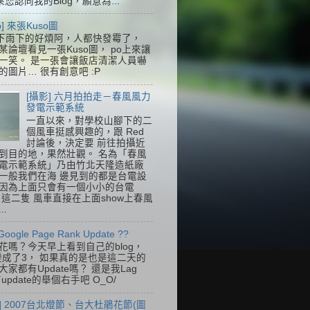
果您認同我的Blog，願意為...
so] 來張Kuso圖
下雨下的好煩阿，人都快發霉了，
某論壇看見一張Kuso圖， po上來讓
一笑。 是一張會讓飯店清潔人員嚇
的圖片… 很有創意吧 :P
[攝影] 六月拍拍走－春風風力
發電示範系統
一直以來，對學校山腳下的二
個風車挺感興趣的，跟 Red
討論後，決定要 前往拍攝近
到目的地，果然壯觀。 名為「春風
電示範系統」乃由竹北天隆造紙廠
一般我們在海 邊見到的都是台電設
因為上面只會有一個小小的台電
k，這二隻 風車直接在上面show上春風
..
Google Page Rank Update ??
花嗎？今天早上看到自己的blog，
變成了3， 如果真的是也是這二天的
家都有Update嗎？ 還是我Lag
update的舉個右手吧 O_O/
] 2007台北燈節、台大杜鵑花節(圖