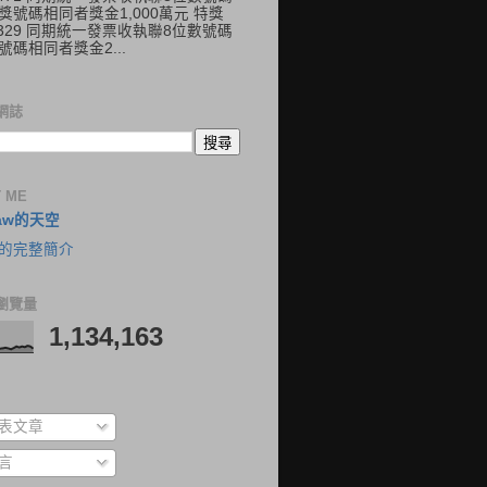
獎號碼相同者獎金1,000萬元 特獎
41329 同期統一發票收執聯8位數號碼
號碼相同者獎金2...
網誌
 ME
aw的天空
的完整簡介
瀏覽量
1,134,163
表文章
言