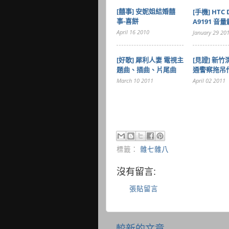
[囍事] 安妮姐結婚囍
[手機] HTC 
事-喜餅
A9191 音
April 16 2010
January 29 20
[好歌] 犀利人妻 電視主
[見證] 新
題曲、插曲、片尾曲
通警察拖吊
March 10 2011
April 02 2011
標籤：
雜七雜八
沒有留言:
張貼留言
較新的文章