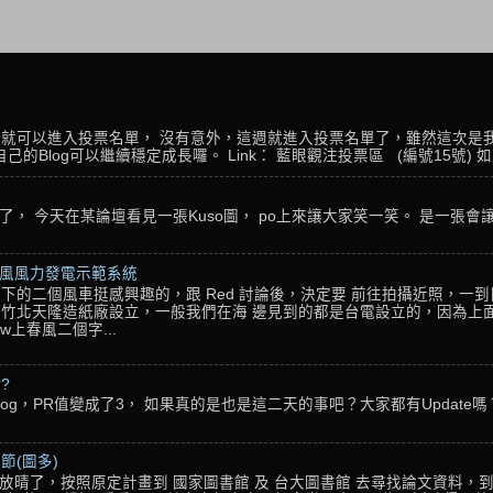
名，就可以進入投票名單， 沒有意外，這週就進入投票名單了，雖然這次是
Blog可以繼續穩定成長囉。 Link： 藍眼觀注投票區 (編號15號) 如果
， 今天在某論壇看見一張Kuso圖， po上來讓大家笑一笑。 是一張會
春風風力發電示範系統
下的二個風車挺感興趣的，跟 Red 討論後，決定要 前往拍攝近照，一
竹北天隆造紙廠設立，一般我們在海 邊見到的都是台電設立的，因為上面
w上春風二個字...
??
g，PR值變成了3， 如果真的是也是這二天的事吧？大家都有Update嗎？ 還
節(圖多)
放晴了，按照原定計畫到 國家圖書館 及 台大圖書館 去尋找論文資料，