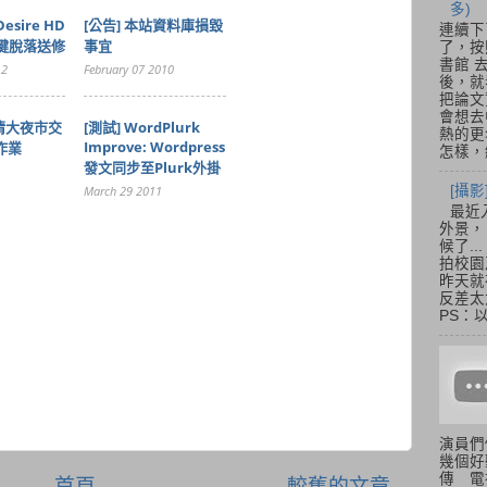
多)
Desire HD
[公告] 本站資料庫損毀
連續下
量鍵脫落送修
事宜
了，按
書館 
12
February 07 2010
後，就
把論文
會想去
竹清大夜市交
[測試] WordPlurk
熱的更
Improve: Wordpress
作業
怎樣，總
發文同步至Plurk外掛
[攝影
March 29 2011
最近
外景，
候了.
拍校園
昨天就
反差太
PS：
演員們
幾個好
傳 電
首頁
較舊的文章