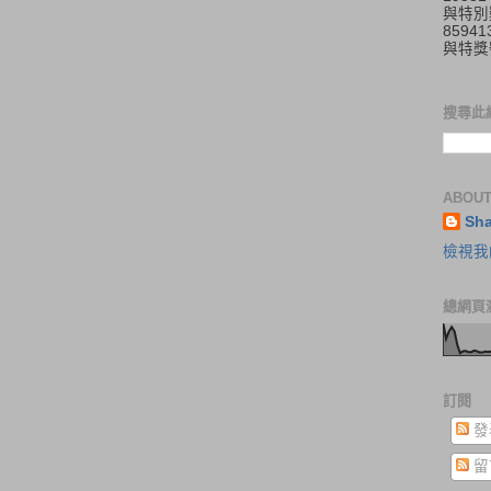
與特別
859
與特獎
搜尋此
ABOUT
Sh
檢視我
總網頁
訂閱
發
留