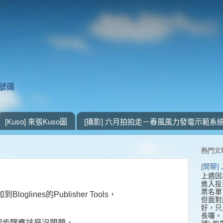
獎號碼
[Kuso] 來張Kuso圖
[攝影] 六月拍拍走－春風風力發電示範系
熱門文
[閒聊
上週因
進入投
票名單
到Bloglines的
Publisher Tools
，
但面對
好，只
長囉。 
個步驟應該是沒問題，