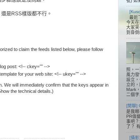
號) 如
[Ku
還是RSS樣版都不行。
最近
今天在
大家笑
到昏倒
orized to claim the feeds listed below, please follow
blog post:
<!-- ckey="" -->
照，一
 template for your web site:
<!-- ukey="" -->
風力發
設立，
立的，
n. We will immediately confirm that the keys appear in
Mar
how the technical details.)
二個字.
[閒聊] 
是我眼
PR值
事吧？大
了？ 有
[攝影