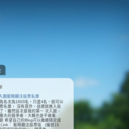
統
章
] 入圍藍眼觀注投票名單
為名次為1503名，只差4名，就可以
票名單， 沒有意外，這週就進入投
了，雖然這次是我的第一 次入圍，
廣大的競爭者，大概也是不被看
是 希望自己的Blog可以繼續穩定成
Link： 藍眼觀注投票區 (編號15