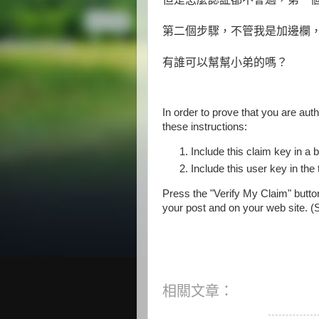
第二個步驟，不管我是加邊欄，
有誰可以幫幫小弟的嗎？
In order to prove that you are auth
these instructions:
Include this claim key in a 
Include this user key in the
Press the "Verify My Claim" butto
your post and on your web site. (S
相關文章：