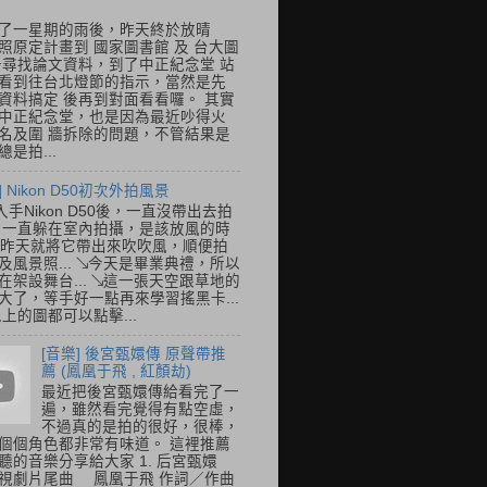
了一星期的雨後，昨天終於放晴
照原定計畫到 國家圖書館 及 台大圖
去尋找論文資料，到了中正紀念堂 站
看到往台北燈節的指示，當然是先
資料搞定 後再到對面看看囉。 其實
中正紀念堂，也是因為最近吵得火
名及圍 牆拆除的問題，不管結果是
是拍...
] Nikon D50初次外拍風景
入手Nikon D50後，一直沒帶出去拍
 一直躲在室內拍攝，是該放風的時
.. 昨天就將它帶出來吹吹風，順便拍
及風景照... ↘今天是畢業典禮，所以
在架設舞台... ↘這一張天空跟草地的
大了，等手好一點再來學習搖黑卡...
以上的圖都可以點擊...
[音樂] 後宮甄嬛傳 原聲帶推
薦 (鳳凰于飛 , 紅顏劫)
最近把後宮甄嬛傳給看完了一
遍，雖然看完覺得有點空虛，
不過真的是拍的很好，很棒，
個個角色都非常有味道。 這裡推薦
聽的音樂分享給大家 1. 后宮甄嬛
視劇片尾曲 鳳凰于飛 作詞／作曲