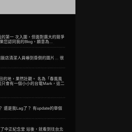
我的第一 次入圍，但面對廣大的競爭
您認同我的Blog，願意為...
讓飯店清潔人員嚇到昏倒的圖片… 很
到目的地，果然壯觀。 名為「春風風
只會有一個小小的台電Mark，這二
是我Lag了？ 有update的舉個
到了中正紀念堂 站後，就看到往台北