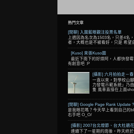
熱門文章
[閒聊] 入圍藍眼觀注投票名單
上週因為名次為1503名，只差4
者，大概也是不被看好，只是 希望自己的
[Kuso] 來張Kuso圖
最近下雨下的好煩阿，人都快發霉了
有創意吧 :P
[攝影] 六月拍拍走－
一直以來，對學校山腳
力發電示範系統」乃由
隻 風車直接在上面sho
[閒聊] Google Page Rank Update 
是我眼花嗎？今天早上看到自己的blo
右手吧 O_O/
[攝影] 2007台北燈節、台大杜鵑花
連續下了一星期的雨後，昨天終於