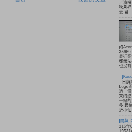
／演唱
秋月裡
去 君...
的Acer
359
最近突
都無法
也沒有.
[Ku
日前
Log
過一個
來的總
一點的
多 跟
近小忙
[開獎]
115年
195