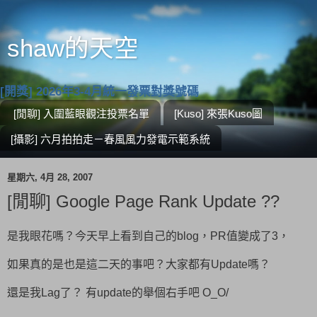
shaw的天空
[開獎] 2026年3-4月統一發票對獎號碼
[閒聊] 入圍藍眼觀注投票名單
[Kuso] 來張Kuso圖
[攝影] 六月拍拍走－春風風力發電示範系統
星期六, 4月 28, 2007
[閒聊] Google Page Rank Update ??
是我眼花嗎？今天早上看到自己的blog，PR值變成了3，
如果真的是也是這二天的事吧？大家都有Update嗎？
還是我Lag了？ 有update的舉個右手吧 O_O/