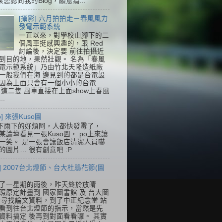
果您認同我的Blog，願意為...
[攝影] 六月拍拍走－春風風力
發電示範系統
一直以來，對學校山腳下的二
個風車挺感興趣的，跟 Red
討論後，決定要 前往拍攝近
到目的地，果然壯觀。 名為「春風
電示範系統」乃由竹北天隆造紙廠
一般我們在海 邊見到的都是台電設
因為上面只會有一個小小的台電
k，這二隻 風車直接在上面show上春風
..
so] 來張Kuso圖
下雨下的好煩阿，人都快發霉了，
某論壇看見一張Kuso圖， po上來讓
一笑。 是一張會讓飯店清潔人員嚇
的圖片… 很有創意吧 :P
] 2007台北燈節、台大杜鵑花節(圖
了一星期的雨後，昨天終於放晴
照原定計畫到 國家圖書館 及 台大圖
去尋找論文資料，到了中正紀念堂 站
看到往台北燈節的指示，當然是先
資料搞定 後再到對面看看囉。 其實