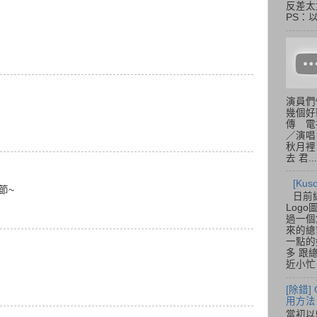
反差太
PS：
演員們
幾個好
傳 電
／演唱
秋月裡
去 君...
[Ku
節~
日前
Log
過一個
來的總
一點的
多 跟
近小忙
[除錯]
用方法
當初以