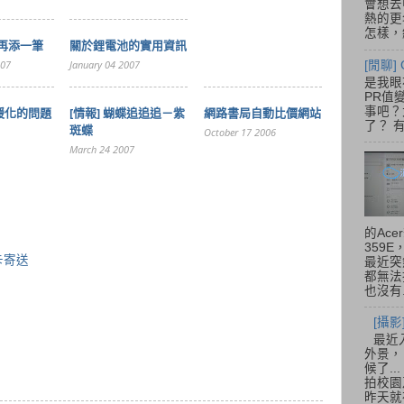
會想去
熱的更
怎樣，總
再添一筆
關於鋰電池的實用資訊
007
January 04 2007
[閒聊] 
是我眼
PR值
事吧？大
球暖化的問題
[情報] 蝴蝶追追追－紫
網路書局自動比價網站
了？ 有
斑蝶
October 17 2006
March 24 2007
的Acer
359
卡寄送
最近突
都無法
也沒有.
[攝影
最近
外景，
候了.
拍校園
昨天就