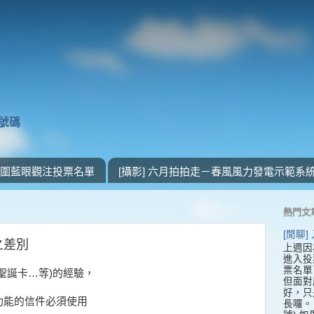
獎號碼
 入圍藍眼觀注投票名單
[攝影] 六月拍拍走－春風風力發電示範系
熱門文
[閒聊
之差別
上週因
進入投
票名單
聖誕卡…等)的經驗，
但面對
好，只
功能的信件必須使用
長囉。 