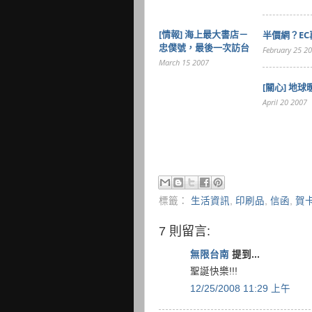
[情報] 海上最大書店－
半價網？EC
忠僕號，最後一次訪台
February 25 2
March 15 2007
[關心] 地
April 20 2007
標籤：
生活資訊
,
印刷品
,
信函
,
賀
7 則留言:
無限台南
提到...
聖誕快樂!!!
12/25/2008 11:29 上午