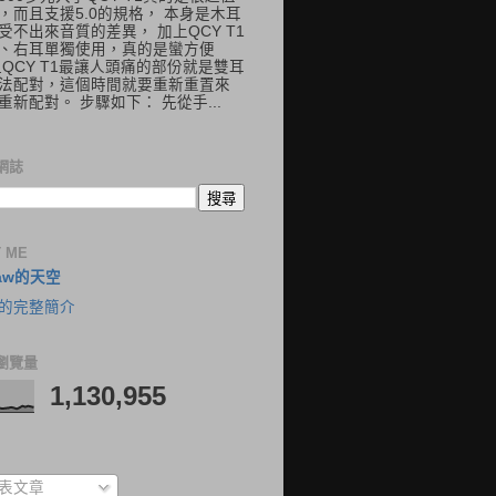
，而且支援5.0的規格， 本身是木耳
受不出來音質的差異， 加上QCY T1
、右耳單獨使用，真的是蠻方便
但QCY T1最讓人頭痛的部份就是雙耳
法配對，這個時間就要重新重置來
重新配對。 步驟如下： 先從手...
網誌
 ME
aw的天空
的完整簡介
瀏覽量
1,130,955
表文章