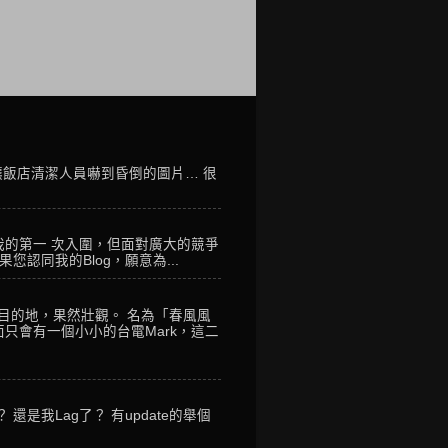
讓飯店清潔人員嚇到昏倒的圖片… 很
我的第一 次入圍，但面對廣大的競爭
您認同我的Blog，願意為...
到目的地，果然壯觀。 名為「春風風
只會有一個小小的台電Mark，這二
是我Lag了？ 有update的舉個