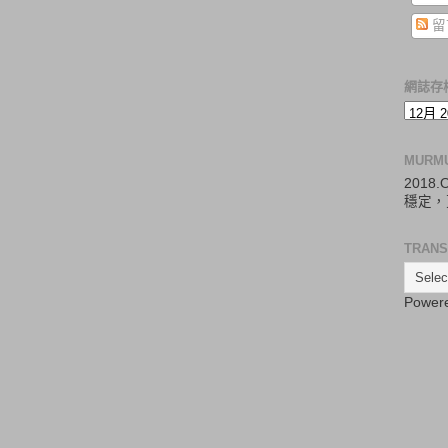
留
網誌存
MURM
2018
穩定，
TRANS
Power