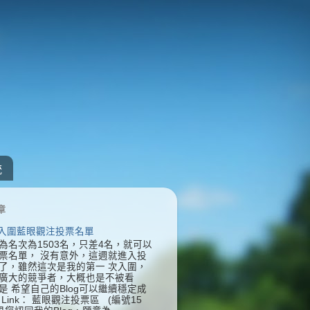
統
章
] 入圍藍眼觀注投票名單
為名次為1503名，只差4名，就可以
票名單， 沒有意外，這週就進入投
了，雖然這次是我的第一 次入圍，
廣大的競爭者，大概也是不被看
是 希望自己的Blog可以繼續穩定成
Link： 藍眼觀注投票區 (編號15