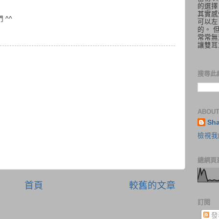
的選擇
其實感
^^
可以左
的。 
常常無
讓雙耳
搜尋此
ABOUT
Sh
檢視我
總網頁
首頁
較舊的文章
訂閱
發