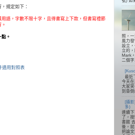
號) 如
寄，規定如下：
慣用語，字數不限十字，且得書寫上下款，但書寫禮節
寄。
照，一
一點。
風力發
設立，
立的，
Mar
二個字.
件適用對照表
[Ku
最近
今天在
大家笑
到昏倒
[攝影
多)
連續下
了，按
書館 
後，就
把論文