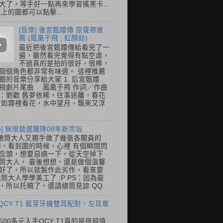
大了，等手好一點再來學習搖黑卡...
以上的圖都可以點擊...
[音樂] 後宮甄嬛傳 原聲帶推
薦 (鳳凰于飛 , 紅顏劫)
最近把後宮甄嬛傳給看完了一
遍，雖然看完覺得有點空虛，
不過真的是拍的很好，很棒，
個個角色都非常有味道。 這裡推薦
聽的音樂分享給大家 1. 后宮甄嬛
視劇片尾曲 鳳凰于飛 作詞／作曲
：劉歡 舊夢依稀，往事迷離，春花
 如霧裡看花，水中望月，飄來又浮
so] 無限競選團隊08年新宗旨
總筒大人又親手做了幾張各閣員的
o圖，看到圖的時候，心裡 有個瞬間閃
念頭，想要惡搞一下，從天空掉下
筒大人， 最後想想，還是做個溫馨
好了，所以就製作此劣作，看來要
總筒大人學學美工了 :P PS：因為最
，所以托稿了，還請總筒見諒 QQ
 QCY T1 藍芽牙機雙耳配對，左耳單
500多元入手QCY T1真的是很超值