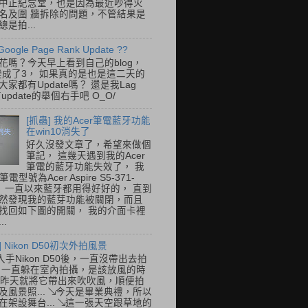
中正紀念堂，也是因為最近吵得火
名及圍 牆拆除的問題，不管結果是
是拍...
Google Page Rank Update ??
花嗎？今天早上看到自己的blog，
變成了3， 如果真的是也是這二天的
家都有Update嗎？ 還是我Lag
update的舉個右手吧 O_O/
[抓蟲] 我的Acer筆電藍牙功能
在win10消失了
好久沒發文章了，希望來做個
筆記， 這幾天遇到我的Acer
筆電的藍牙功能失效了， 我
筆電型號為Acer Aspire S5-371-
E， 一直以來藍牙都用得好好的， 直到
然發現我的藍芽功能被關閉，而且
找回如下圖的開關， 我的介面卡裡
..
] Nikon D50初次外拍風景
入手Nikon D50後，一直沒帶出去拍
 一直躲在室內拍攝，是該放風的時
.. 昨天就將它帶出來吹吹風，順便拍
及風景照... ↘今天是畢業典禮，所以
在架設舞台... ↘這一張天空跟草地的