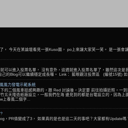
， 今天在某論壇看見一張Kuso圖， po上來讓大家笑一笑。 是一張會
名，就可以進入投票名單， 沒有意外，這週就進入投票名單了，雖然這次是
Blog可以繼續穩定成長囉。 Link： 藍眼觀注投票區 (編號15號) 如果
春風風力發電示範系統
下的二個風車挺感興趣的，跟 Red 討論後，決定要 前往拍攝近照，一
竹北天隆造紙廠設立，一般我們在海 邊見到的都是台電設立的，因為上面
w上春風二個字...
??
g，PR值變成了3， 如果真的是也是這二天的事吧？大家都有Update嗎？ 還