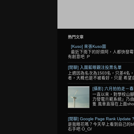
熱門文章
[Kuso] 來張Kuso圖
最近下雨下的好煩阿，人都快發霉了
有創意吧 :P
[閒聊] 入圍藍眼觀注投票名單
上週因為名次為1503名，只差4
者，大概也是不被看好，只是 希望自己的
[攝影] 六月拍拍走－
一直以來，對學校山腳
力發電示範系統」乃由
隻 風車直接在上面sho
[閒聊] Google Page Rank Update 
是我眼花嗎？今天早上看到自己的blo
右手吧 O_O/