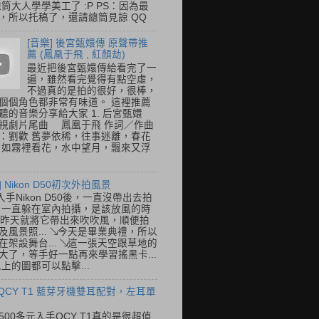
總筒大人學學美工了 :P PS：因為最
，所以托稿了，還請總筒見諒 QQ
[音樂] 後宮甄嬛傳 原聲帶推
薦 (鳳凰于飛 , 紅顏劫)
最近把後宮甄嬛傳給看完了一
遍，雖然看完覺得有點空虛，
不過真的是拍的很好，很棒，
個個角色都非常有味道。 這裡推薦
聽的音樂分享給大家 1. 后宮甄嬛
視劇片尾曲 鳳凰于飛 作詞／作曲
：劉歡 舊夢依稀，往事迷離，春花
 如霧裡看花，水中望月，飄來又浮
] Nikon D50初次外拍風景
入手Nikon D50後，一直沒帶出去拍
 一直躲在室內拍攝，是該放風的時
.. 昨天就將它帶出來吹吹風，順便拍
及風景照... ↘今天是畢業典禮，所以
在架設舞台... ↘這一張天空跟草地的
大了，等手好一點再來學習搖黑卡...
以上的圖都可以點擊...
 QCY T1 藍芽牙機雙耳配對，左耳單
500多元入手QCY T1真的是很超值