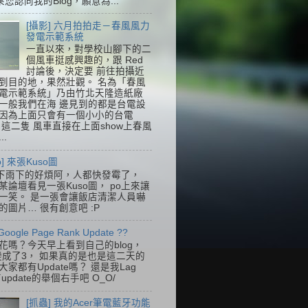
果您認同我的Blog，願意為...
[攝影] 六月拍拍走－春風風力
發電示範系統
一直以來，對學校山腳下的二
個風車挺感興趣的，跟 Red
討論後，決定要 前往拍攝近
到目的地，果然壯觀。 名為「春風
電示範系統」乃由竹北天隆造紙廠
一般我們在海 邊見到的都是台電設
因為上面只會有一個小小的台電
k，這二隻 風車直接在上面show上春風
..
so] 來張Kuso圖
下雨下的好煩阿，人都快發霉了，
某論壇看見一張Kuso圖， po上來讓
一笑。 是一張會讓飯店清潔人員嚇
的圖片… 很有創意吧 :P
Google Page Rank Update ??
花嗎？今天早上看到自己的blog，
變成了3， 如果真的是也是這二天的
家都有Update嗎？ 還是我Lag
update的舉個右手吧 O_O/
[抓蟲] 我的Acer筆電藍牙功能