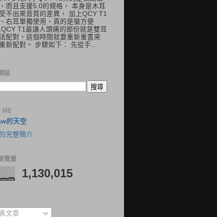
，而且支援5.0的規格， 本身是木耳
受不出來音質的差異， 加上QCY T1
、右耳單獨使用，真的是蠻方便
但QCY T1最讓人頭痛的部份就是雙耳
法配對，這個時間就要重新重置來
重新配對。 步驟如下： 先從手...
網誌
 ME
aw的天空
的完整簡介
瀏覽量
1,130,015
表文章