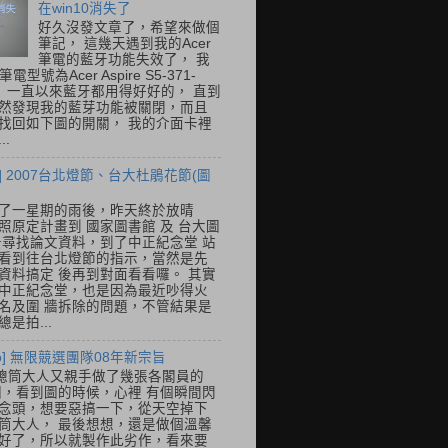
在win10消失了
好久沒發文章了，希望來做個
筆記， 這幾天遇到我的Acer
筆電的藍牙功能失效了， 我
筆電型號為Acer Aspire S5-371-
E， 一直以來藍牙都用得好好的， 直到
然發現我的藍芽功能被關閉，而且
找回如下圖的開關， 我的介面卡裡
..
] 2007台北燈節、台大杜鵑花節(圖
了一星期的雨後，昨天終於放晴
照原定計畫到 國家圖書館 及 台大圖
去尋找論文資料，到了中正紀念堂 站
看到往台北燈節的指示，當然是先
資料搞定 後再到對面看看囉。 其實
中正紀念堂，也是因為最近吵得火
名及圍 牆拆除的問題，不管結果是
是拍...
so] 無限競選團隊08年新宗旨
總筒大人又親手做了幾張各閣員的
o圖，看到圖的時候，心裡 有個瞬間閃
念頭，想要惡搞一下，從天空掉下
筒大人， 最後想想，還是做個溫馨
好了，所以就製作此劣作，看來要