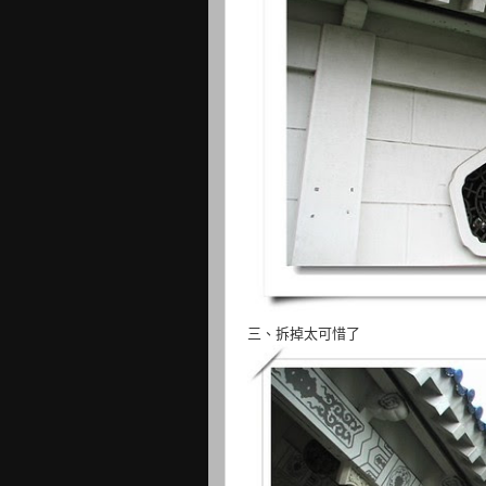
三、拆掉太可惜了