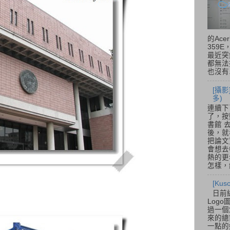
的Acer
359
最近突
都無法
也沒有.
[攝影
多)
連續下
了，按
書館 
後，就
把論文
會想去
熱的更
怎樣，總
[Ku
日前
Log
過一個
來的總
一點的