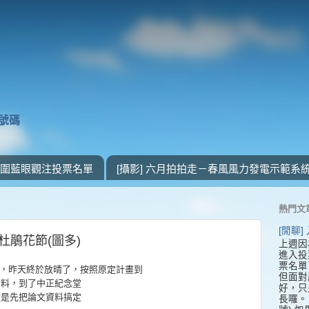
獎號碼
 入圍藍眼觀注投票名單
[攝影] 六月拍拍走－春風風力發電示範系
熱門文
[閒聊
大杜鵑花節(圖多)
上週因
進入投
票名單
，昨天終於放晴了，按照原定計畫到
但面對
資料，到了中正紀念堂
好，只
然是先把論文資料搞定
長囉。 