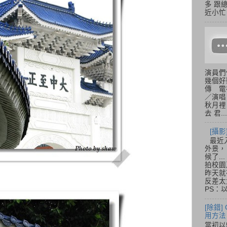
多 跟
近小忙
演員們
幾個好
傳 電
／演唱
秋月裡
去 君...
[攝影
最近
外景，
候了.
拍校園
昨天就
反差太
PS：
[除錯]
用方法
當初以