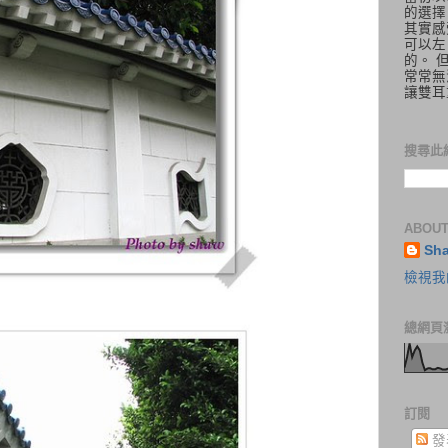
的選擇
其實感
可以左
的。 
常常無
讓雙耳
搜尋此
ABOUT
Sh
檢視我
總網頁
訂閱
發