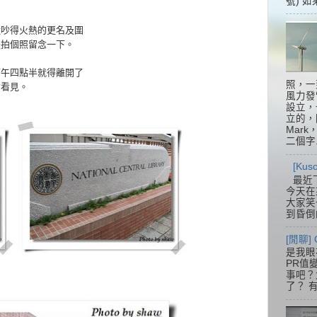
號) 如
近吵得火熱的更名及圍
是拍個照留念一下。
下午四點半就得離開了
照，一
會看見。
風力發
設立，
立的，
Mar
二個字.
[Ku
最近
今天在
大家笑
到昏倒
[閒聊] 
是我眼
PR值
事吧？大
了？ 有