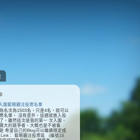
統
章
] 入圍藍眼觀注投票名單
為名次為1503名，只差4名，就可以
票名單， 沒有意外，這週就進入投
了，雖然這次是我的第一 次入圍，
廣大的競爭者，大概也是不被看
是 希望自己的Blog可以繼續穩定成
Link： 藍眼觀注投票區 (編號15