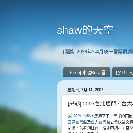
shaw的天空
[開獎] 2026年3-4月統一發票對
[Kuso] 來張Kuso圖
[閒聊]
星期日, 3月 11, 2007
[攝影] 2007台北燈節、台
連續下了一星期的雨後
國家圖書館
及
台大圖書館
去尋找論文
站後，就看到往台北燈節的指示，當