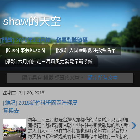
shaw的天空
[開獎] 2026年3-4月統一發票對獎號碼
[Kuso] 來張Kuso圖
[閒聊] 入圍藍眼觀注投票名單
[攝影] 六月拍拍走－春風風力發電示範系統
顯示具有
攝影
標籤的文章。
顯示所有文章
星期二, 3月 20, 2018
[雜記] 2018新竹科學園區管理局
賞櫻去
›
每年二、三月就是台灣人瘋櫻花的時間啦，只要哪裡
有櫻花，哪裡就有人朝，但往往被新聞報導的地方都
是人山人海，但在竹科其實也很有多地方可以賞櫻，
每天騎車都會經過的竹科管理局停車場就有一整排的