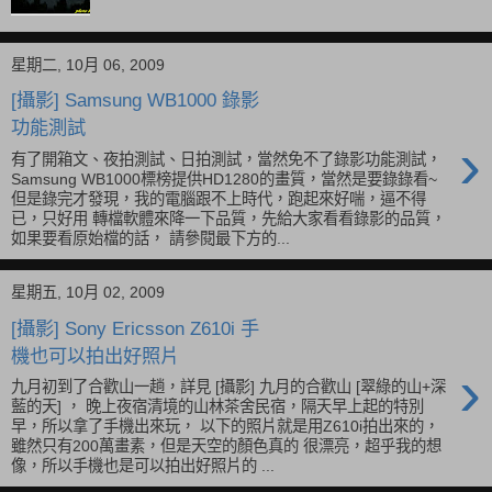
›
光， 美好的未來在等著你。 照片攝於 2009.11.26
AM. 6:00
星期二, 10月 06, 2009
[攝影] Samsung WB1000 錄影
功能測試
›
有了開箱文、夜拍測試、日拍測試，當然免不了錄影功能測試，
Samsung WB1000標榜提供HD1280的畫質，當然是要錄錄看~
但是錄完才發現，我的電腦跟不上時代，跑起來好喘，逼不得
已，只好用 轉檔軟體來降一下品質，先給大家看看錄影的品質，
如果要看原始檔的話， 請參閱最下方的...
星期五, 10月 02, 2009
[攝影] Sony Ericsson Z610i 手
機也可以拍出好照片
›
九月初到了合歡山一趟，詳見 [攝影] 九月的合歡山 [翠綠的山+深
藍的天] ， 晚上夜宿清境的山林茶舍民宿，隔天早上起的特別
早，所以拿了手機出來玩， 以下的照片就是用Z610i拍出來的，