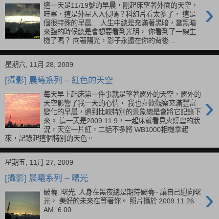
星期五, 12月 04, 2009
[攝影] 晨曦系列 – 黑暗中的曙光
›
這一天是11/19號的早晨，剛起床望著外面的天空，
哇塞，這是外星人入侵嗎？科幻片看太多了， 這是
個很特殊的早晨… 人生中總是充滿著黑暗，當黑暗
來臨的時候總是會想要看到光明， 你看到了一線生
機了嗎？ 向著陽光，影子永遠在你的背後…
星期六, 11月 28, 2009
[攝影] 晨曦系列 – 紅色的天空
每天早上起床第一件事就是望著窗外的天空，窗外的
›
天空影響了我一天的心情， 我也喜歡觀察充滿豐富
變化的早晨，遇到比較特別的景象總是會將它記錄下
來。 這一天是2009.11.9，一起床就看見火燒雲的狀
況，天空一片紅，二話不多將 WB1000相機拿起
來，記錄起這個特別的天色。
星期五, 11月 27, 2009
[攝影] 晨曦系列 – 曙光
破曉. 曙光. 人身在黑夜總是期待破曉~ 讓自己迎向曙