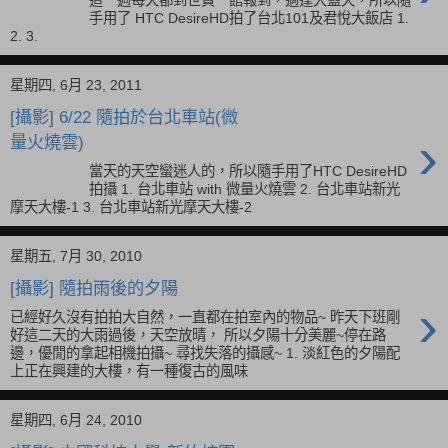
›
手用了 HTC DesireHD拍了台北101及君悅大飯店 1.
2. 3.
星期四, 6月 23, 2011
[攝影] 6/22 隨拍於台北車站(微
›
量火燒雲)
當天的天空蠻迷人的，所以隨手用了HTC DesireHD
拍攝 1. 台北車站 with 微量火燒雲 2. 台北車站新光
摩天大樓-1 3. 台北車站新光摩天大樓-2
星期五, 7月 30, 2010
[攝影] 隨拍雨後的夕陽
›
已經好久沒有拍拍大自然，一直都在拍室內的物品~ 昨天下班剛
好這二天的大雨過後，天空放晴， 所以夕陽十分美麗~停在路
邊，優閒的拿起相機拍攝~ 尋找失落的攝感~ 1. 淡紅色的夕陽配
上正在興建的大樓，有一種復古的風味