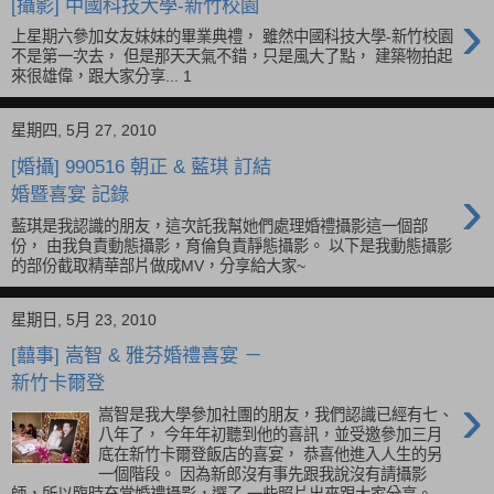
星期四, 6月 24, 2010
[攝影] 中國科技大學-新竹校園
›
上星期六參加女友妹妹的畢業典禮， 雖然中國科技大學-新竹校園
不是第一次去， 但是那天天氣不錯，只是風大了點， 建築物拍起
來很雄偉，跟大家分享... 1
星期四, 5月 27, 2010
[婚攝] 990516 朝正 & 藍琪 訂結
›
婚暨喜宴 記錄
藍琪是我認識的朋友，這次託我幫她們處理婚禮攝影這一個部
份， 由我負責動態攝影，育倫負責靜態攝影。 以下是我動態攝影
的部份截取精華部片做成MV，分享給大家~
星期日, 5月 23, 2010
[囍事] 嵩智 & 雅芬婚禮喜宴 －
新竹卡爾登
›
嵩智是我大學參加社團的朋友，我們認識已經有七、
八年了， 今年年初聽到他的喜訊，並受邀參加三月