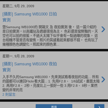
雖然只有200萬畫素，但是天空的顏色真的 很漂亮，超乎我的想
像，所以手機也是可以拍出好照片的 ...
星期二, 9月 29, 2009
[攝影] Samsung WB1000 日拍
實測
›
暨Samsung WB1000的 開箱文 及 夜拍實測 後， 這一篇介紹的
是日拍實測，以高鐵站及週邊環境為主， 色彩還是蠻鮮豔的，天
空也可以拍的很藍，不過大太陽下似乎會有一點過曝的現象， 這
台相機不管是否有變焦，照片的質感看起來都很不錯， 也有玩了
幾種顏色色調變化，照起來的顏色果...
星期一, 9月 28, 2009
[攝影] Samsung WB1000 夜拍
實測
›
入手不久的Samsung WB1000，先來測試看看夜拍的功能... 所有
的圖都可以連回Flickr看大圖... 1. 先用F2.8、 1/6試試，畫面太暗
2. 再用F2.8、 2秒，亮度比上一張好一些 3.用F2.8、 8秒，果然
變的非常的亮
2 則留言: