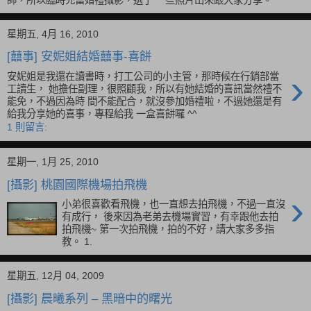
底在新竹卡爾登飯店的喜宴， 恭喜他進入人生的另
一個階段。 因為新郎沒有事先跟我說沒有請攝影
師，所以臨時充當婚禮攝影，選了 一些照片出來跟大家分享。
星期五, 4月 16, 2010
[囍事] 安妮姐結婚囍事-喜餅
›
安妮姐是我還在讀書時，打工公司的小主管，那時候在行銷部當
工讀生， 她擔任副理，很照顧我，所以有她結婚的喜訊當然禮不
能免，不過因為時 間不能配合，就沒參加婚禮啦，不過她還是有
給我分享她的喜事，專程給我 一盒喜餅囉 ^^
1 則留言:
星期一, 1月 25, 2010
[攝影] 桃園國際機場拍飛機
›
小弟很喜歡看飛機，也一直想去拍飛機，不過一直沒
有成行， 後來因為老弟去機場實習，有幸跟他去拍
拍飛機~ 第一次拍飛機，拍的不好，請大家多多指
教。 1.