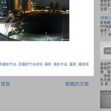
會想去
熱的更
怎樣，總
[閒聊] 
是我眼
PR值
事吧？大
了？ 有
演員們
高鐵新竹站
,
高鐵新竹站夜拍
,
攝影
,
攝影作品
,
鐵道
,
鐵道相
幾個好
傳 電
／演唱
秋月裡
首頁
較舊的文章
去 君...