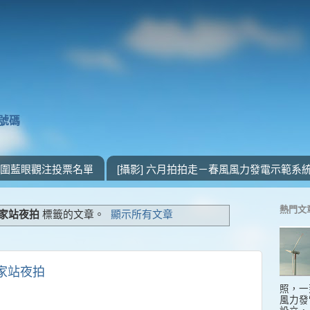
獎號碼
 入圍藍眼觀注投票名單
[攝影] 六月拍拍走－春風風力發電示範系
熱門文
家站夜拍
標籤的文章。
顯示所有文章
六家站夜拍
照，一
風力發