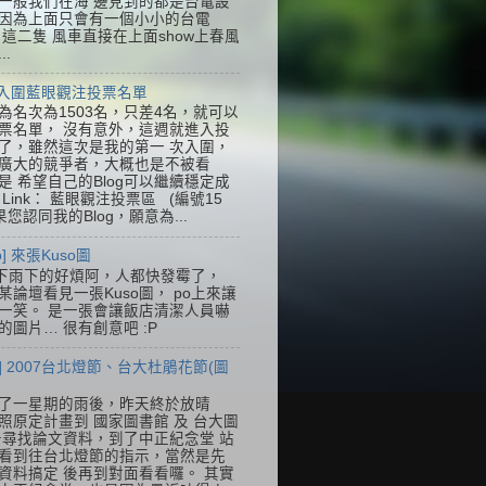
一般我們在海 邊見到的都是台電設
因為上面只會有一個小小的台電
k，這二隻 風車直接在上面show上春風
..
] 入圍藍眼觀注投票名單
為名次為1503名，只差4名，就可以
票名單， 沒有意外，這週就進入投
了，雖然這次是我的第一 次入圍，
廣大的競爭者，大概也是不被看
是 希望自己的Blog可以繼續穩定成
Link： 藍眼觀注投票區 (編號15
果您認同我的Blog，願意為...
so] 來張Kuso圖
下雨下的好煩阿，人都快發霉了，
某論壇看見一張Kuso圖， po上來讓
一笑。 是一張會讓飯店清潔人員嚇
的圖片… 很有創意吧 :P
] 2007台北燈節、台大杜鵑花節(圖
了一星期的雨後，昨天終於放晴
照原定計畫到 國家圖書館 及 台大圖
去尋找論文資料，到了中正紀念堂 站
看到往台北燈節的指示，當然是先
資料搞定 後再到對面看看囉。 其實