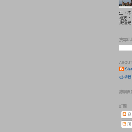
生，不
地方，
我還是
搜尋此
ABOUT
Sh
檢視我
總網頁
訂閱
發
所