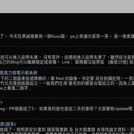
， 今天在某論壇看見一張Kuso圖， po上來讓大家笑一笑。 是一張會
名，就可以進入投票名單， 沒有意外，這週就進入投票名單了，雖然這次是
Blog可以繼續穩定成長囉。 Link： 藍眼觀注投票區 (編號15號) 如果
春風風力發電示範系統
下的二個風車挺感興趣的，跟 Red 討論後，決定要 前往拍攝近照，一
竹北天隆造紙廠設立，一般我們在海 邊見到的都是台電設立的，因為上面
w上春風二個字...
??
g，PR值變成了3， 如果真的是也是這二天的事吧？大家都有Update嗎？ 還
節(圖多)
放晴了，按照原定計畫到 國家圖書館 及 台大圖書館 去尋找論文資料，