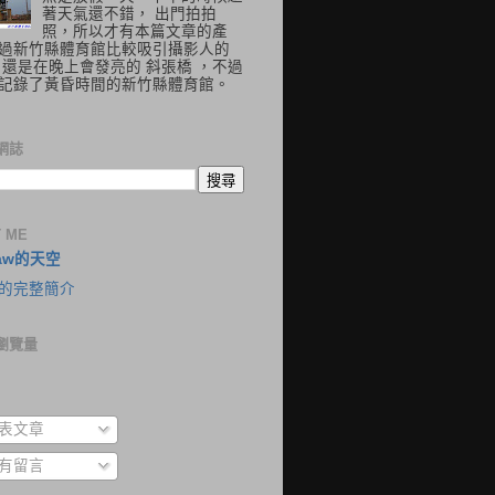
著天氣還不錯， 出門拍拍
照，所以才有本篇文章的產
過新竹縣體育館比較吸引攝影人的
 還是在晚上會發亮的 斜張橋 ，不過
記錄了黃昏時間的新竹縣體育館。
網誌
 ME
aw的天空
的完整簡介
瀏覽量
表文章
有留言