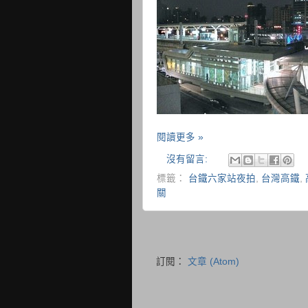
閱讀更多 »
沒有留言:
標籤：
台鐵六家站夜拍
,
台灣高鐵
,
關
訂閱：
文章 (Atom)