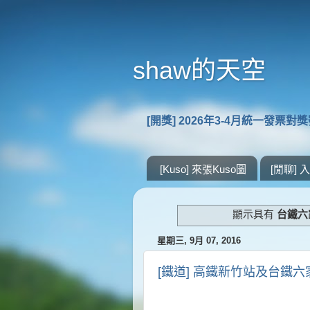
shaw的天空
[開獎] 2026年3-4月統一發票對
[Kuso] 來張Kuso圖
[閒聊]
顯示具有
台鐵六
星期三, 9月 07, 2016
[鐵道] 高鐵新竹站及台鐵
..