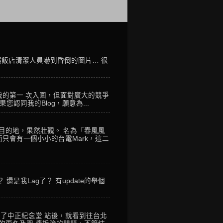
讓飯店清潔人員嚇到昏倒的圖片… 很
我的第一 次入圍，但面對廣大的競爭
您認同我的Blog，願意為...
到目的地，果然壯觀。 名為「春風風
只會有一個小小的台電Mark，這二
是我Lag了？ 有update的舉個
到了中正紀念堂 站後，就看到往台北