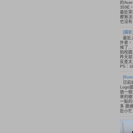
的Acer
359
最近突
都無法
也沒有.
[攝影
最近
外景，
候了.
拍校園
昨天就
反差太
PS：
[Ku
日前
Log
過一個
來的總
一點的
多 跟
近小忙