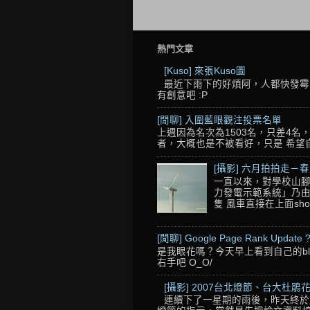
熱門文章
[Kuso] 來張Kuso圖
最近下雨下的好煩阿，人都快發霉了
有創意吧 :P
[閒聊] 入圍藍眼觀注投票名單
上週因為名次為1503名，只差4
者，大概也是不被看好，只是 希望自己的
[攝影] 六月拍拍走－
一直以來，對學校山腳
力發電示範系統」乃由
隻 風車直接在上面sho
[閒聊] Google Page Rank Update 
是我眼花嗎？今天早上看到自己的blo
右手吧 O_O/
[攝影] 2007台北燈節、台大杜鵑花
連續下了一星期的雨後，昨天終於