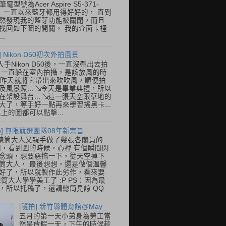
筆電型號為Acer Aspire S5-371-
E， 一直以來藍牙都用得好好的， 直到
然發現我的藍芽功能被關閉，而且
找回如下圖的開關， 我的介面卡裡
..
] Nikon D50初次外拍風景
入手Nikon D50後，一直沒帶出去拍
 一直躲在室內拍攝，是該放風的時
.. 昨天就將它帶出來吹吹風，順便拍
及風景照... ↘今天是畢業典禮，所以
在架設舞台... ↘這一張天空跟草地的
大了，等手好一點再來學習搖黑卡...
以上的圖都可以點擊...
so] 無限競選團隊08年新宗旨
總筒大人又親手做了幾張各閣員的
o圖，看到圖的時候，心裡 有個瞬間閃
念頭，想要惡搞一下，從天空掉下
筒大人， 最後想想，還是做個溫馨
好了，所以就製作此劣作，看來要
總筒大人學學美工了 :P PS：因為最
，所以托稿了，還請總筒見諒 QQ
[隨拍] 新竹縣體育館@May
五月的第一天小弟身為勞工當
然是放假一天，下午的時候趁