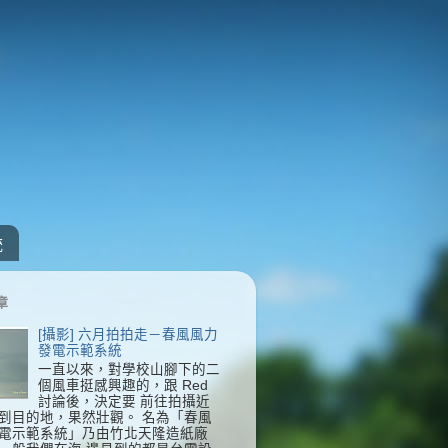
統
章
[攝影] 六月拍拍走－春風風力
發電示範系統
一直以來，對學校山腳下的二
個風車挺感興趣的，跟 Red
討論後，決定要 前往拍攝近
到目的地，果然壯觀。 名為「春風
電示範系統」乃由竹北天隆造紙廠