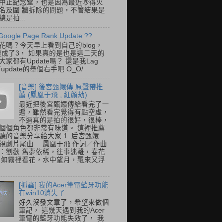
中正紀念堂，也是因為最近吵得火
名及圍 牆拆除的問題，不管結果是
是拍...
Google Page Rank Update ??
花嗎？今天早上看到自己的blog，
變成了3， 如果真的是也是這二天的
家都有Update嗎？ 還是我Lag
update的舉個右手吧 O_O/
[音樂] 後宮甄嬛傳 原聲帶推
薦 (鳳凰于飛 , 紅顏劫)
最近把後宮甄嬛傳給看完了一
遍，雖然看完覺得有點空虛，
不過真的是拍的很好，很棒，
個個角色都非常有味道。 這裡推薦
聽的音樂分享給大家 1. 后宮甄嬛
視劇片尾曲 鳳凰于飛 作詞／作曲
：劉歡 舊夢依稀，往事迷離，春花
 如霧裡看花，水中望月，飄來又浮
[抓蟲] 我的Acer筆電藍牙功能
在win10消失了
好久沒發文章了，希望來做個
筆記， 這幾天遇到我的Acer
筆電的藍牙功能失效了， 我