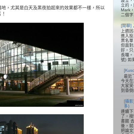
設立，
立的，
場地，尤其是白天及黑夜拍起來的效果都不一樣，所以
Mar
片！
二個字.
[閒聊
上週因
進入投
票名單
但面對
好，只
長囉。 
號) 如
[Ku
最近
今天在
大家笑
到昏倒
[攝影
多)
連續下
了，按
書館 
後，就
把論文