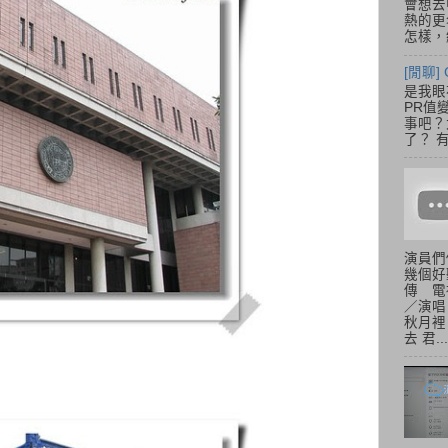
會想去
熱的更
怎樣，總
[閒聊] 
是我眼
PR值
事吧？大
了？ 有
演員們
幾個好
傳 電
／演唱
秋月裡
去 君...