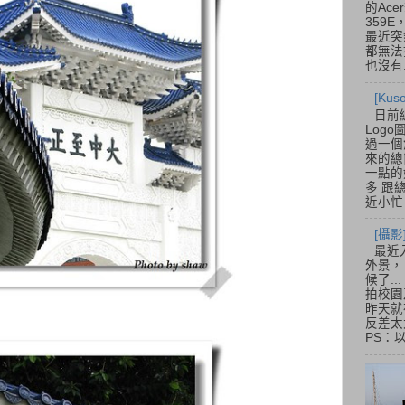
的Acer
359
最近突
都無法
也沒有.
[Ku
日前
Log
過一個
來的總
一點的
多 跟
近小忙
[攝影
最近
外景，
候了.
拍校園
昨天就
反差太
PS：