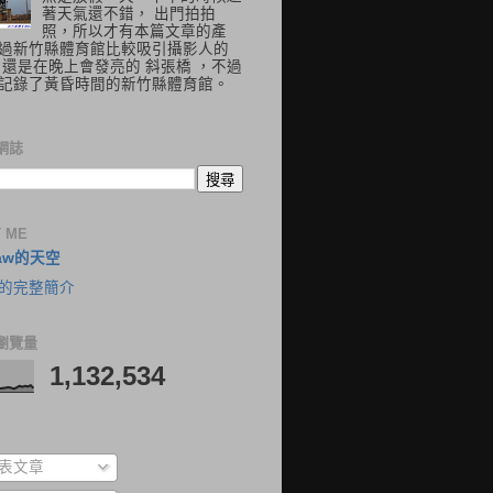
著天氣還不錯， 出門拍拍
照，所以才有本篇文章的產
過新竹縣體育館比較吸引攝影人的
 還是在晚上會發亮的 斜張橋 ，不過
記錄了黃昏時間的新竹縣體育館。
網誌
 ME
aw的天空
的完整簡介
瀏覽量
1,132,534
表文章