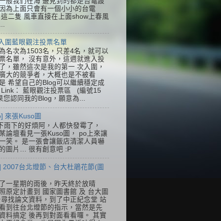
一般我們在海 邊見到的都是台電設
因為上面只會有一個小小的台電
k，這二隻 風車直接在上面show上春風
..
] 入圍藍眼觀注投票名單
為名次為1503名，只差4名，就可以
票名單， 沒有意外，這週就進入投
了，雖然這次是我的第一 次入圍，
廣大的競爭者，大概也是不被看
是 希望自己的Blog可以繼續穩定成
Link： 藍眼觀注投票區 (編號15
果您認同我的Blog，願意為...
so] 來張Kuso圖
下雨下的好煩阿，人都快發霉了，
某論壇看見一張Kuso圖， po上來讓
一笑。 是一張會讓飯店清潔人員嚇
的圖片… 很有創意吧 :P
] 2007台北燈節、台大杜鵑花節(圖
了一星期的雨後，昨天終於放晴
照原定計畫到 國家圖書館 及 台大圖
去尋找論文資料，到了中正紀念堂 站
看到往台北燈節的指示，當然是先
資料搞定 後再到對面看看囉。 其實