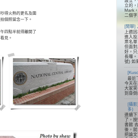
設立，
立的，
Mar
近吵得火熱的更名及圍
二個字.
是拍個照留念一下。
[閒聊
下午四點半就得離開了
上週因
進入投
會看見。
票名單
但面對
好，只
長囉。 
號) 如
[Ku
最近
今天在
大家笑
到昏倒
[攝影
多)
連續下
了，按
書館 
後，就
把論文