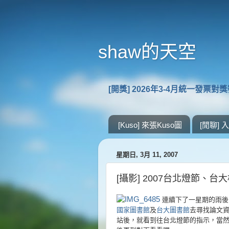
shaw的天空
[開獎] 2026年3-4月統一發票對
[Kuso] 來張Kuso圖
[閒聊]
星期日, 3月 11, 2007
[攝影] 2007台北燈節、台
連續下了一星期的雨後
國家圖書館
及
台大圖書館
去尋找論文
站後，就看到往台北燈節的指示，當