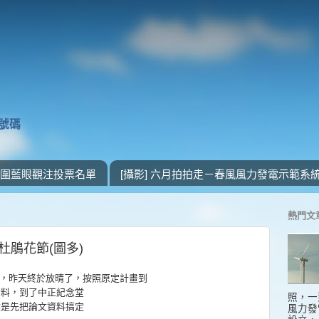
獎號碼
 入圍藍眼觀注投票名單
[攝影] 六月拍拍走－春風風力發電示範系
熱門文
大杜鵑花節(圖多)
，昨天終於放晴了，按照原定計畫到
資料，到了中正紀念堂
照，一
然是先把論文資料搞定
風力發