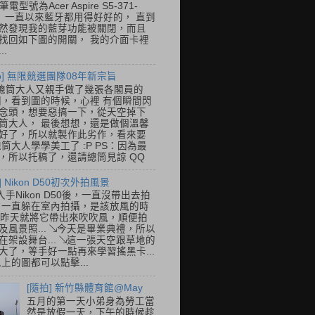
筆電型號為Acer Aspire S5-371-
E， 一直以來藍牙都用得好好的， 直到
然發現我的藍芽功能被關閉，而且
找回如下圖的開關， 我的介面卡裡
..
so] 無限競選團隊08年新宗旨
總筒大人又親手做了幾張各閣員的
o圖，看到圖的時候，心裡 有個瞬間閃
念頭，想要惡搞一下，從天空掉下
筒大人， 最後想想，還是做個溫馨
好了，所以就製作此劣作，看來要
總筒大人學學美工了 :P PS：因為最
，所以托稿了，還請總筒見諒 QQ
] Nikon D50初次外拍風景
入手Nikon D50後，一直沒帶出去拍
 一直躲在室內拍攝，是該放風的時
.. 昨天就將它帶出來吹吹風，順便拍
及風景照... ↘今天是畢業典禮，所以
在架設舞台... ↘這一張天空跟草地的
大了，等手好一點再來學習搖黑卡...
以上的圖都可以點擊...
[隨拍] 新竹縣體育館@May
五月的第一天小弟身為勞工當
然是放假一天，下午的時候趁