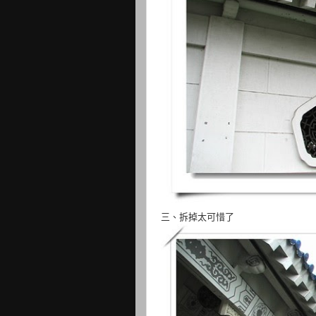
三、拆掉太可惜了