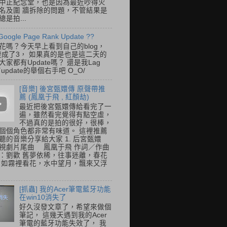
中正紀念堂，也是因為最近吵得火
名及圍 牆拆除的問題，不管結果是
是拍...
Google Page Rank Update ??
花嗎？今天早上看到自己的blog，
變成了3， 如果真的是也是這二天的
家都有Update嗎？ 還是我Lag
update的舉個右手吧 O_O/
[音樂] 後宮甄嬛傳 原聲帶推
薦 (鳳凰于飛 , 紅顏劫)
最近把後宮甄嬛傳給看完了一
遍，雖然看完覺得有點空虛，
不過真的是拍的很好，很棒，
個個角色都非常有味道。 這裡推薦
聽的音樂分享給大家 1. 后宮甄嬛
視劇片尾曲 鳳凰于飛 作詞／作曲
：劉歡 舊夢依稀，往事迷離，春花
 如霧裡看花，水中望月，飄來又浮
[抓蟲] 我的Acer筆電藍牙功能
在win10消失了
好久沒發文章了，希望來做個
筆記， 這幾天遇到我的Acer
筆電的藍牙功能失效了， 我