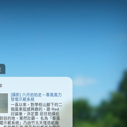
統
章
[攝影] 六月拍拍走－春風風力
發電示範系統
一直以來，對學校山腳下的二
個風車挺感興趣的，跟 Red
討論後，決定要 前往拍攝近
到目的地，果然壯觀。 名為「春風
電示範系統」乃由竹北天隆造紙廠