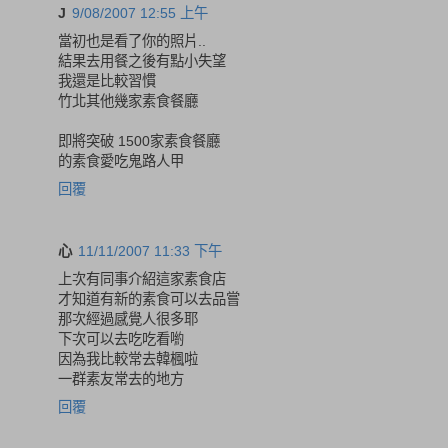
J
9/08/2007 12:55 上午
當初也是看了你的照片..
結果去用餐之後有點小失望
我還是比較習慣
竹北其他幾家素食餐廳
即將突破 1500家素食餐廳
的素食愛吃鬼路人甲
回覆
心
11/11/2007 11:33 下午
上次有同事介紹這家素食店
才知道有新的素食可以去品嘗
那次經過感覺人很多耶
下次可以去吃吃看喲
因為我比較常去韓楓啦
一群素友常去的地方
回覆