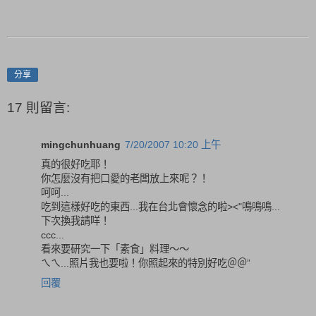
分享
17 則留言:
mingchunhuang
7/20/2007 10:20 上午
真的很好吃耶！
你怎麼沒有把口愛的老闆放上來呢？！
呵呵...
吃到這樣好吃的東西...我在台北會懷念的啦><"鳴鳴鳴...
下次換我請咩！
ccc...
看來要研究一下「素食」料理～～
ㄟㄟ...照片我也要啦！你照起來的特別好吃＠＠”
回覆