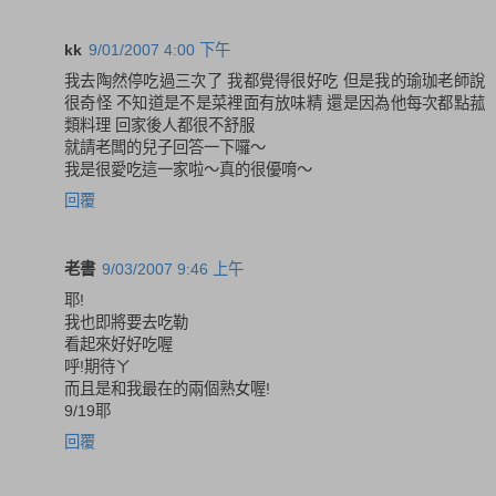
kk
9/01/2007 4:00 下午
我去陶然停吃過三次了 我都覺得很好吃 但是我的瑜珈老師說
很奇怪 不知道是不是菜裡面有放味精 還是因為他每次都點菰
類料理 回家後人都很不舒服
就請老闆的兒子回答一下囉～
我是很愛吃這一家啦～真的很優唷～
回覆
老書
9/03/2007 9:46 上午
耶!
我也即將要去吃勒
看起來好好吃喔
呼!期待ㄚ
而且是和我最在的兩個熟女喔!
9/19耶
回覆