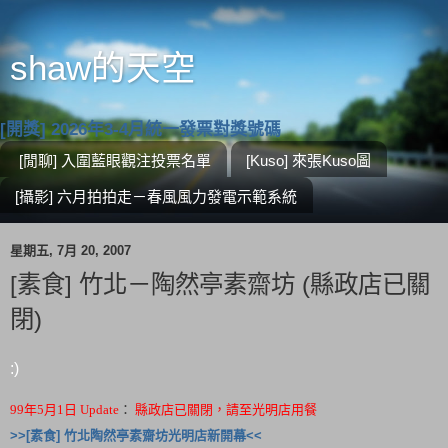
shaw的天空
[開獎] 2026年3-4月統一發票對獎號碼
[閒聊] 入圍藍眼觀注投票名單
[Kuso] 來張Kuso圖
[攝影] 六月拍拍走－春風風力發電示範系統
星期五, 7月 20, 2007
[素食] 竹北－陶然亭素齋坊 (縣政店已關
閉)
:)
99年5月1日 Update
：
縣政店已關閉，請至光明店用餐
>>[素食] 竹北陶然亭素齋坊光明店新開幕<<