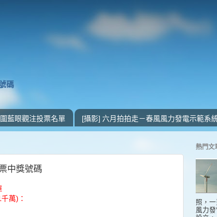
獎號碼
 入圍藍眼觀注投票名單
[攝影] 六月拍拍走－春風風力發電示範系
熱門文
一發票中獎號碼
單
1千萬)：
照，一
風力發