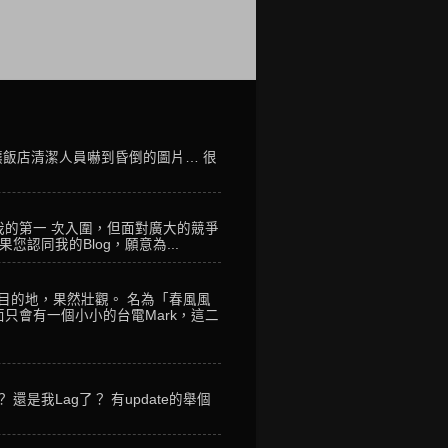
讓飯店清潔人員嚇到昏倒的圖片… 很
我的第一 次入圍，但面對廣大的競爭
您認同我的Blog，願意為...
到目的地，果然壯觀。 名為「春風風
只會有一個小小的台電Mark，這二
是我Lag了？ 有update的舉個