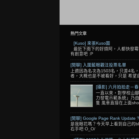
熱門文章
[Kuso] 來張Kuso圖
最近下雨下的好煩阿，人都快發霉了
有創意吧 :P
[閒聊] 入圍藍眼觀注投票名單
上週因為名次為1503名，只差4
者，大概也是不被看好，只是 希望自己的
[攝影] 六月拍拍走－
一直以來，對學校山腳
力發電示範系統」乃由
隻 風車直接在上面sho
[閒聊] Google Page Rank Update 
是我眼花嗎？今天早上看到自己的blo
右手吧 O_O/