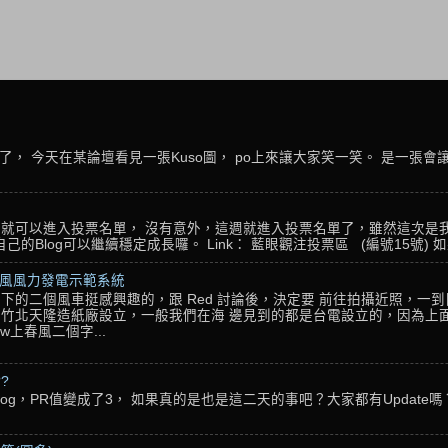
， 今天在某論壇看見一張Kuso圖， po上來讓大家笑一笑。 是一張會
名，就可以進入投票名單， 沒有意外，這週就進入投票名單了，雖然這次是
Blog可以繼續穩定成長囉。 Link： 藍眼觀注投票區 (編號15號) 如果
春風風力發電示範系統
下的二個風車挺感興趣的，跟 Red 討論後，決定要 前往拍攝近照，一
竹北天隆造紙廠設立，一般我們在海 邊見到的都是台電設立的，因為上面
w上春風二個字...
??
g，PR值變成了3， 如果真的是也是這二天的事吧？大家都有Update嗎？ 還