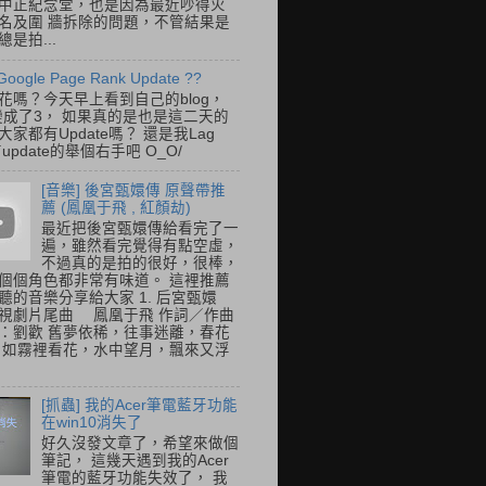
中正紀念堂，也是因為最近吵得火
名及圍 牆拆除的問題，不管結果是
是拍...
Google Page Rank Update ??
花嗎？今天早上看到自己的blog，
變成了3， 如果真的是也是這二天的
家都有Update嗎？ 還是我Lag
update的舉個右手吧 O_O/
[音樂] 後宮甄嬛傳 原聲帶推
薦 (鳳凰于飛 , 紅顏劫)
最近把後宮甄嬛傳給看完了一
遍，雖然看完覺得有點空虛，
不過真的是拍的很好，很棒，
個個角色都非常有味道。 這裡推薦
聽的音樂分享給大家 1. 后宮甄嬛
視劇片尾曲 鳳凰于飛 作詞／作曲
：劉歡 舊夢依稀，往事迷離，春花
 如霧裡看花，水中望月，飄來又浮
[抓蟲] 我的Acer筆電藍牙功能
在win10消失了
好久沒發文章了，希望來做個
筆記， 這幾天遇到我的Acer
筆電的藍牙功能失效了， 我