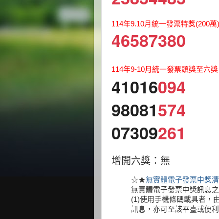
114年9.10月統一發票特獎(200萬
46587380
114年9-10月統一發票頭獎至六
41016
094
98081
574
07309
261
增開六獎：無
☆★
無實體電子發票中獎清
無實體電子發票中獎訊息之
(1)使用手機條碼載具者
訊息，亦可至該平臺或便利