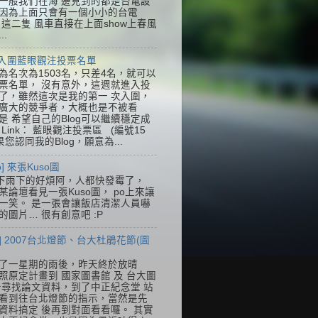
一般我們在海 邊見到的都是台電設
因為上面只會有一個小小的台電
k，這二隻 風車直接在上面show上春風
..
] 入圍藍眼觀注投票名單
為名次為1503名，只差4名，就可以
票名單， 沒有意外，這週就進入投
了，雖然這次是我的第一 次入圍，
廣大的競爭者，大概也是不被看
是 希望自己的Blog可以繼續穩定成
Link： 藍眼觀注投票區 (編號15
果您認同我的Blog，願意為...
so] 來張Kuso圖
下雨下的好煩阿，人都快發霉了，
某論壇看見一張Kuso圖， po上來讓
一笑。 是一張會讓飯店清潔人員嚇
的圖片… 很有創意吧 :P
] 2007台北燈節、台大杜鵑花節(圖
了一星期的雨後，昨天終於放晴
照原定計畫到 國家圖書館 及 台大圖
去尋找論文資料，到了中正紀念堂 站
看到往台北燈節的指示，當然是先
資料搞定 後再到對面看看囉。 其實