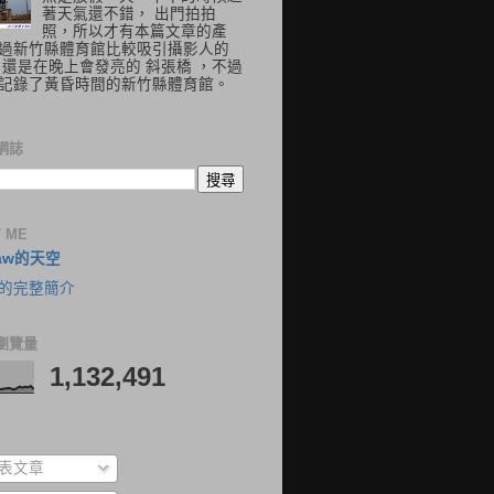
著天氣還不錯， 出門拍拍
照，所以才有本篇文章的產
過新竹縣體育館比較吸引攝影人的
 還是在晚上會發亮的 斜張橋 ，不過
記錄了黃昏時間的新竹縣體育館。
網誌
 ME
aw的天空
的完整簡介
瀏覽量
1,132,491
表文章