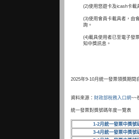
(2)使用悠遊卡及icas
(3)使用會員卡載具者，
詢。
(4)載具使用者已至電子
知中獎訊息。
2025年9-10月統一發票領獎期間自
資料來源：
財政部稅務入口網
~
統一發票對獎號碼年度一覽表
1-2月統一發票中獎號
3-4月統一發票中獎號