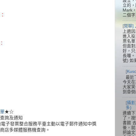
設立，
立的，
Mar
)：
二個字.
[閒聊
上週因
進入投
票名單
獎：
但面對
好，只
長囉。 
號) 如
[Ku
最近
今天在
大家笑
到昏倒
[攝影
多)
單
★☆
連續下
查詢及通知
了，按
書館 
，由電子發票整合服務平臺主動以電子郵件通知中獎
後，就
商店多媒體服務機查詢。
把論文