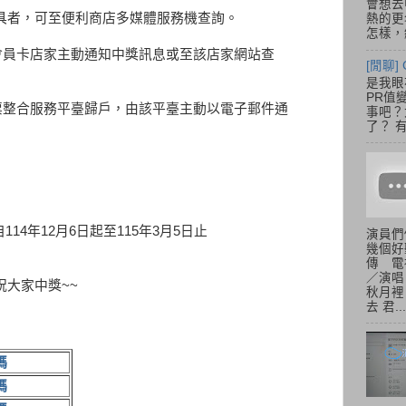
會想去
h卡載具者，可至便利商店多媒體服務機查詢。
熱的更
怎樣，總
由會員卡店家主動通知中獎訊息或至該店家網站查
[閒聊] 
是我眼
PR值
發票整合服務平臺歸戶，由該平臺主動以電子郵件通
事吧？大
了？ 有
114年12月6日起至115年3月5日止
演員們
幾個好
傳 電
／演唱
~祝大家中獎~~
秋月裡
去 君...
碼
碼