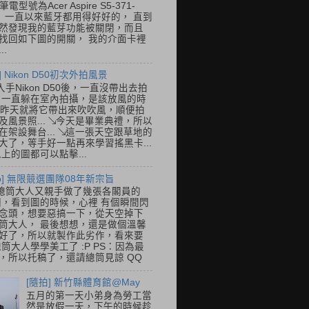
筆電型號為Acer Aspire S5-371-
E， 一直以來藍牙都用得好好的， 直到
然發現我的藍芽功能被關閉，而且
找回如下圖的開關， 我的介面卡裡
..
] Nikon D50初次外拍風景
入手Nikon D50後，一直沒帶出去拍
 一直躲在室內拍攝，是該放風的時
.. 昨天就將它帶出來吹吹風，順便拍
及風景照... ↘今天是畢業典禮，所以
在架設舞台... ↘這一張天空跟草地的
大了，等手好一點再來學習搖黑卡...
以上的圖都可以點擊...
so] 無限競選團隊08年新宗旨
總筒大人又親手做了幾張各閣員的
o圖，看到圖的時候，心裡 有個瞬間閃
念頭，想要惡搞一下，從天空掉下
筒大人， 最後想想，還是做個溫馨
好了，所以就製作此劣作，看來要
總筒大人學學美工了 :P PS：因為最
，所以托稿了，還請總筒見諒 QQ
[隨拍] 新竹縣體育館@May
五月的第一天小弟身為勞工當
然是放假一天，下午的時候趁