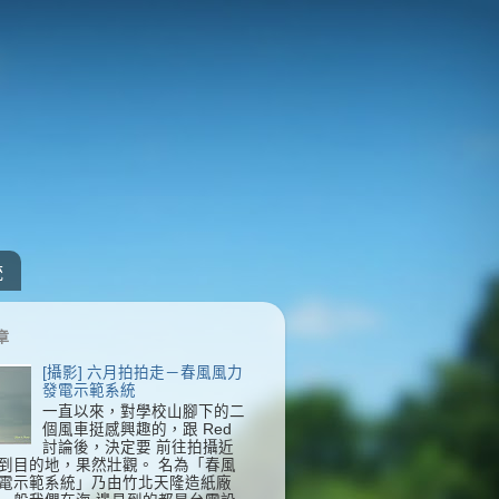
統
章
[攝影] 六月拍拍走－春風風力
發電示範系統
一直以來，對學校山腳下的二
個風車挺感興趣的，跟 Red
討論後，決定要 前往拍攝近
到目的地，果然壯觀。 名為「春風
電示範系統」乃由竹北天隆造紙廠