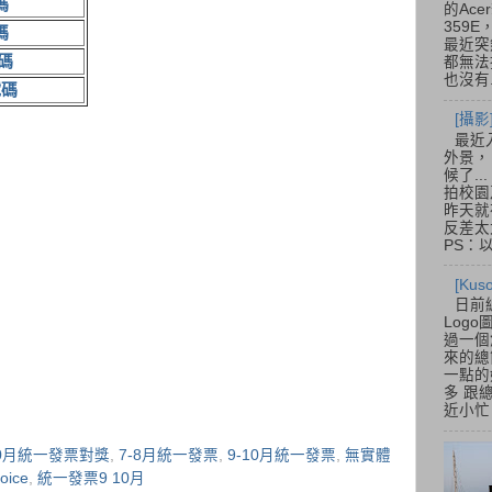
碼
的Acer
359
碼
最近突
碼
都無法
也沒有.
號碼
[攝影
最近
外景，
候了.
拍校園
昨天就
反差太
PS：
[Ku
日前
Log
過一個
來的總
一點的
多 跟
近小忙
 10月統一發票對獎
,
7-8月統一發票
,
9-10月統一發票
,
無實體
ice
,
統一發票9 10月