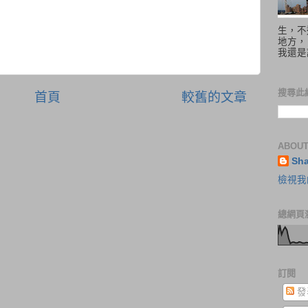
生，不
地方，
我還是
搜尋此
首頁
較舊的文章
ABOUT
Sh
檢視我
總網頁
訂閱
發