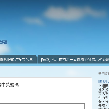
獎號碼
 入圍藍眼觀注投票名單
[攝影] 六月拍拍走－春風風力發電示範系
熱門文
[閒聊
發票中獎號碼
上週因
進入投
票名單
但面對
好，只
長囉。 