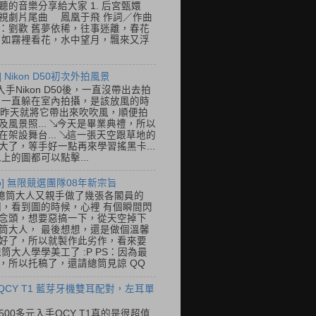
聽的音樂分享給大家 1. 后宮甄嬛
視劇片尾曲 鳳凰于飛 作詞／作曲
：劉歡 舊夢依稀，往事迷離，春花
 如霧裡看花，水中望月，飄來又浮
] Nikon D50初次外拍風景
入手Nikon D50後，一直沒帶出去拍
 一直躲在室內拍攝，是該放風的時
.. 昨天就將它帶出來吹吹風，順便拍
及風景照... ↘今天是畢業典禮，所以
在架設舞台... ↘這一張天空跟草地的
大了，等手好一點再來學習搖黑卡...
以上的圖都可以點擊...
so] 無限競選團隊08年新宗旨
總筒大人又親手做了幾張各閣員的
o圖，看到圖的時候，心裡 有個瞬間閃
念頭，想要惡搞一下，從天空掉下
筒大人， 最後想想，還是做個溫馨
好了，所以就製作此劣作，看來要
總筒大人學學美工了 :P PS：因為最
，所以托稿了，還請總筒見諒 QQ
 QCY T1 藍芽牙機雙耳配對，左耳單
500多元入手QCY T1真的是很超值