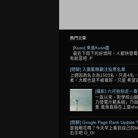
熱門文章
[Kuso] 來張Kuso圖
最近下雨下的好煩阿，人都快發霉了
有創意吧 :P
[閒聊] 入圍藍眼觀注投票名單
上週因為名次為1503名，只差4
者，大概也是不被看好，只是 希望自己的
[攝影] 六月拍拍走－
一直以來，對學校山腳
力發電示範系統」乃由
隻 風車直接在上面sho
[閒聊] Google Page Rank Update 
是我眼花嗎？今天早上看到自己的blo
右手吧 O_O/