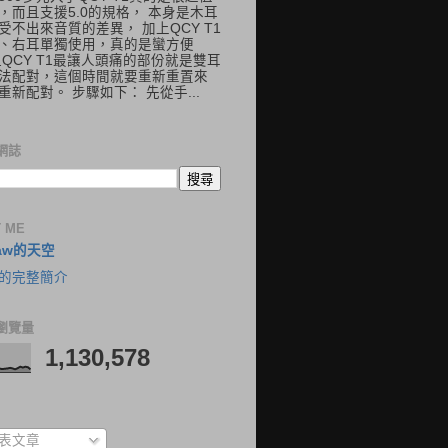
，而且支援5.0的規格， 本身是木耳
受不出來音質的差異， 加上QCY T1
、右耳單獨使用，真的是蠻方便
但QCY T1最讓人頭痛的部份就是雙耳
法配對，這個時間就要重新重置來
重新配對。 步驟如下： 先從手...
網誌
 ME
aw的天空
的完整簡介
瀏覽量
1,130,578
表文章