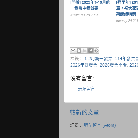
[開獎] 2025年9-10月統
[拜早年] 2
一發票中獎號碼
章，祝大家對
萬超級特獎
November 25 2025
January 24 20
標籤：
1-2月統一發票
,
114年發票
2026年對發票
,
2026發票開獎
,
20
沒有留言:
張貼留言
較新的文章
訂閱：
張貼留言 (Atom)