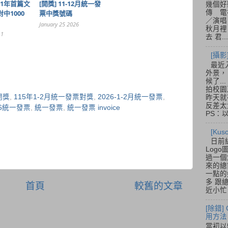
011年首篇文
[開獎] 11-12月統一發
幾個好
傳 電
中1000
票中獎號碼
／演唱
January 25 2026
秋月裡
11
去 君...
[攝影
最近
外景，
候了.
拍校園
開獎
,
115年1-2月統一發票對獎
,
2026-1-2月統一發票
,
昨天就
反差太
26統一發票
,
統一發票
,
統一發票 invoice
PS：
[Ku
日前
Log
過一個
來的總
一點的
多 跟
首頁
較舊的文章
近小忙
[除錯]
用方法
當初以