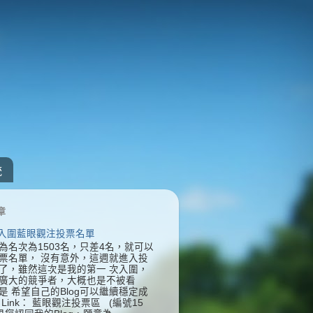
統
章
] 入圍藍眼觀注投票名單
為名次為1503名，只差4名，就可以
票名單， 沒有意外，這週就進入投
了，雖然這次是我的第一 次入圍，
廣大的競爭者，大概也是不被看
是 希望自己的Blog可以繼續穩定成
Link： 藍眼觀注投票區 (編號15