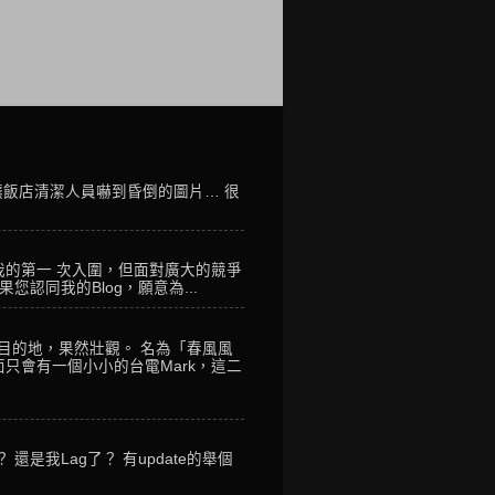
讓飯店清潔人員嚇到昏倒的圖片… 很
我的第一 次入圍，但面對廣大的競爭
您認同我的Blog，願意為...
到目的地，果然壯觀。 名為「春風風
只會有一個小小的台電Mark，這二
是我Lag了？ 有update的舉個