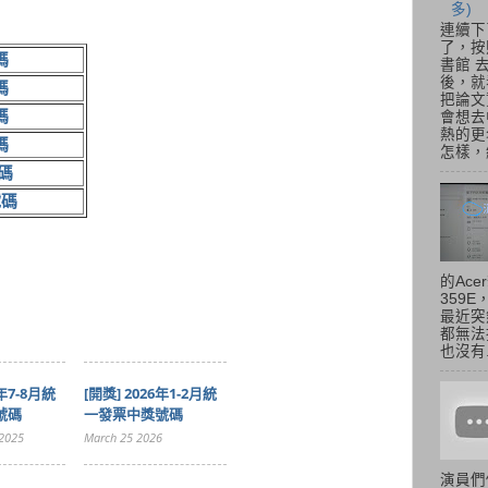
多)
連續下
了，按
碼
書館 
後，就
碼
把論文
碼
會想去
熱的更
碼
怎樣，總
碼
號碼
的Acer
359
最近突
都無法
也沒有.
5年7-8月統
[開獎] 2026年1-2月統
號碼
一發票中獎號碼
2025
March 25 2026
演員們