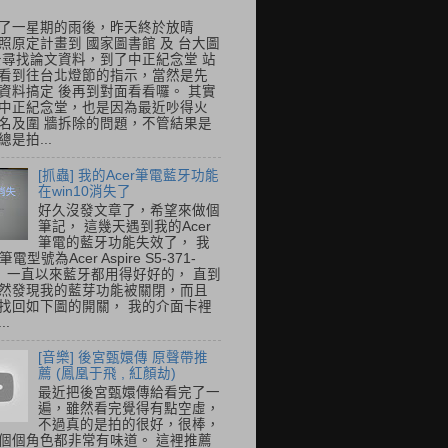
了一星期的雨後，昨天終於放晴
照原定計畫到 國家圖書館 及 台大圖
去尋找論文資料，到了中正紀念堂 站
看到往台北燈節的指示，當然是先
資料搞定 後再到對面看看囉。 其實
中正紀念堂，也是因為最近吵得火
名及圍 牆拆除的問題，不管結果是
是拍...
[抓蟲] 我的Acer筆電藍牙功能
在win10消失了
好久沒發文章了，希望來做個
筆記， 這幾天遇到我的Acer
筆電的藍牙功能失效了， 我
筆電型號為Acer Aspire S5-371-
E， 一直以來藍牙都用得好好的， 直到
然發現我的藍芽功能被關閉，而且
找回如下圖的開關， 我的介面卡裡
..
[音樂] 後宮甄嬛傳 原聲帶推
薦 (鳳凰于飛 , 紅顏劫)
最近把後宮甄嬛傳給看完了一
遍，雖然看完覺得有點空虛，
不過真的是拍的很好，很棒，
個個角色都非常有味道。 這裡推薦