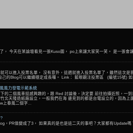
， 今天在某論壇看見一張Kuso圖， po上來讓大家笑一笑。 是一張會
名，就可以進入投票名單， 沒有意外，這週就進入投票名單了，雖然這次是
Blog可以繼續穩定成長囉。 Link： 藍眼觀注投票區 (編號15號) 如果
春風風力發電示範系統
下的二個風車挺感興趣的，跟 Red 討論後，決定要 前往拍攝近照，一
竹北天隆造紙廠設立，一般我們在海 邊見到的都是台電設立的，因為上面
w上春風二個字...
??
g，PR值變成了3， 如果真的是也是這二天的事吧？大家都有Update嗎？ 還