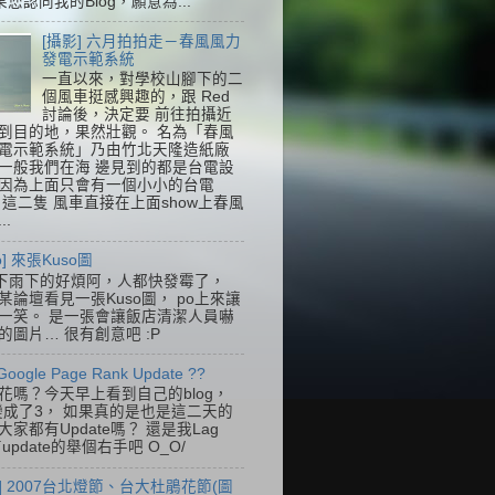
果您認同我的Blog，願意為...
[攝影] 六月拍拍走－春風風力
發電示範系統
一直以來，對學校山腳下的二
個風車挺感興趣的，跟 Red
討論後，決定要 前往拍攝近
到目的地，果然壯觀。 名為「春風
電示範系統」乃由竹北天隆造紙廠
一般我們在海 邊見到的都是台電設
因為上面只會有一個小小的台電
k，這二隻 風車直接在上面show上春風
..
so] 來張Kuso圖
下雨下的好煩阿，人都快發霉了，
某論壇看見一張Kuso圖， po上來讓
一笑。 是一張會讓飯店清潔人員嚇
的圖片… 很有創意吧 :P
Google Page Rank Update ??
花嗎？今天早上看到自己的blog，
變成了3， 如果真的是也是這二天的
家都有Update嗎？ 還是我Lag
update的舉個右手吧 O_O/
] 2007台北燈節、台大杜鵑花節(圖