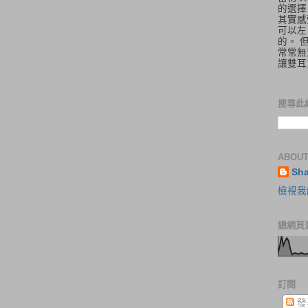
的選擇
其實感
可以左
的。 
常常無
讓雙耳
搜尋此
ABOUT
Sh
檢視我
總網頁
訂閱
發