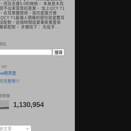
，而且支援5.0的規格， 本身是木耳
受不出來音質的差異， 加上QCY T1
、右耳單獨使用，真的是蠻方便
但QCY T1最讓人頭痛的部份就是雙耳
法配對，這個時間就要重新重置來
重新配對。 步驟如下： 先從手...
網誌
 ME
aw的天空
的完整簡介
瀏覽量
1,130,954
表文章