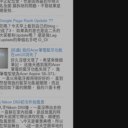
中正紀念堂，也是因為最近吵得火
名及圍 牆拆除的問題，不管結果是
是拍...
Google Page Rank Update ??
花嗎？今天早上看到自己的blog，
變成了3， 如果真的是也是這二天的
家都有Update嗎？ 還是我Lag
update的舉個右手吧 O_O/
[抓蟲] 我的Acer筆電藍牙功能
在win10消失了
好久沒發文章了，希望來做個
筆記， 這幾天遇到我的Acer
筆電的藍牙功能失效了， 我
筆電型號為Acer Aspire S5-371-
E， 一直以來藍牙都用得好好的， 直到
然發現我的藍芽功能被關閉，而且
找回如下圖的開關， 我的介面卡裡
..
] Nikon D50初次外拍風景
入手Nikon D50後，一直沒帶出去拍
 一直躲在室內拍攝，是該放風的時
.. 昨天就將它帶出來吹吹風，順便拍
及風景照... ↘今天是畢業典禮，所以
在架設舞台... ↘這一張天空跟草地的