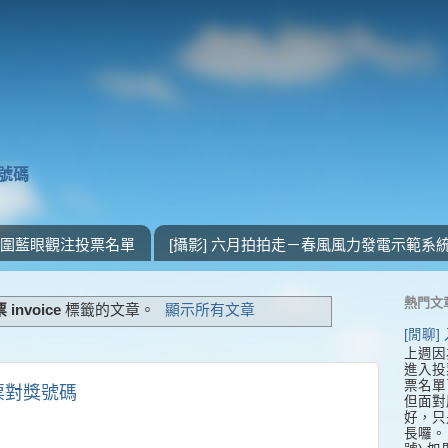
獎號碼
 入圍藍眼觀注投票名單
[攝影] 六月拍拍走－春風風力發電示範系
熱門文
invoice
標籤的文章。
顯示所有文章
[閒聊
上週因
進入投
票名單
發票對獎號碼
但面對
好，只
長囉。 