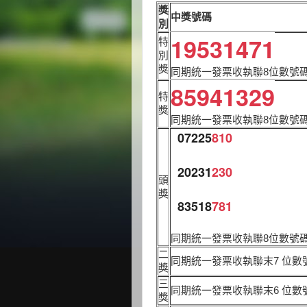
獎
中獎號碼
別
19531471
特
別
獎
同期統一發票收執聯8位數號碼
85941329
特
獎
同期統一發票收執聯8位數號碼
07225
810
20231
230
頭
獎
83518
781
同期統一發票收執聯8位數號
二
同期統一發票收執聯末7 位數
獎
三
同期統一發票收執聯末6 位數
獎