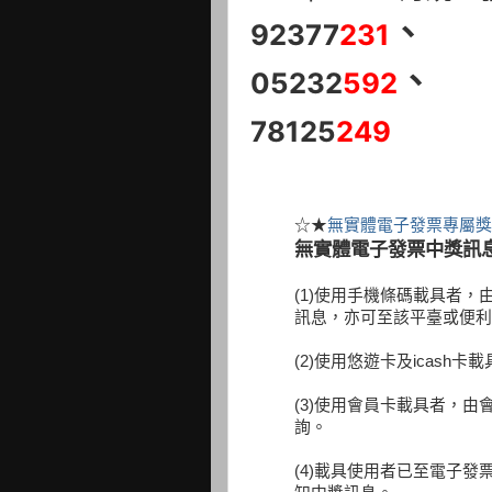
、
92377
231
、
05232
592
78125
249
☆★
無實體電子發票專屬獎
無實體電子發票中獎訊
(1)使用手機條碼載具者
訊息，亦可至該平臺或便利
(2)使用悠遊卡及icas
(3)使用會員卡載具者，
詢。
(4)載具使用者已至電子