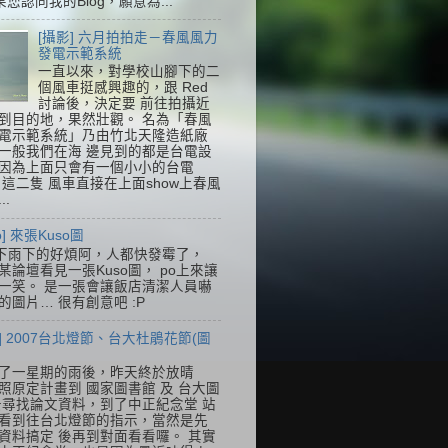
果您認同我的Blog，願意為...
[攝影] 六月拍拍走－春風風力
發電示範系統
一直以來，對學校山腳下的二
個風車挺感興趣的，跟 Red
討論後，決定要 前往拍攝近
到目的地，果然壯觀。 名為「春風
電示範系統」乃由竹北天隆造紙廠
一般我們在海 邊見到的都是台電設
因為上面只會有一個小小的台電
k，這二隻 風車直接在上面show上春風
..
so] 來張Kuso圖
下雨下的好煩阿，人都快發霉了，
某論壇看見一張Kuso圖， po上來讓
一笑。 是一張會讓飯店清潔人員嚇
的圖片… 很有創意吧 :P
] 2007台北燈節、台大杜鵑花節(圖
了一星期的雨後，昨天終於放晴
照原定計畫到 國家圖書館 及 台大圖
去尋找論文資料，到了中正紀念堂 站
看到往台北燈節的指示，當然是先
資料搞定 後再到對面看看囉。 其實