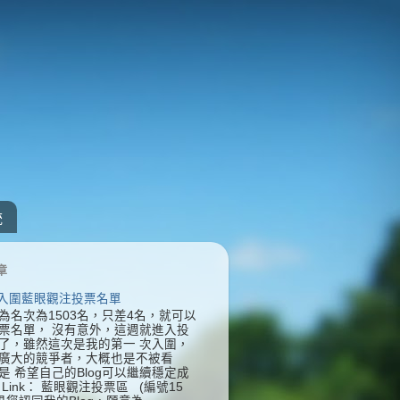
統
章
] 入圍藍眼觀注投票名單
為名次為1503名，只差4名，就可以
票名單， 沒有意外，這週就進入投
了，雖然這次是我的第一 次入圍，
廣大的競爭者，大概也是不被看
是 希望自己的Blog可以繼續穩定成
Link： 藍眼觀注投票區 (編號15