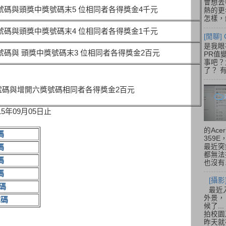
會想去
號碼與頭獎中獎號碼末5 位相同者各得獎金4千元
熱的更
怎樣，總
號碼與頭獎中獎號碼末4 位相同者各得獎金1千元
[閒聊] 
是我眼
號碼與 頭獎中獎號碼末3 位相同者各得獎金2百元
PR值
事吧？大
了？ 有
號碼與增開六獎號碼相同者各得獎金2百元
5年09月05日止
的Acer
碼
359
最近突
碼
都無法
碼
也沒有.
碼
[攝影
碼
最近
外景，
號碼
候了.
拍校園
昨天就