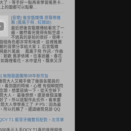
大了，等手好一點再來學習搖黑卡...
以上的圖都可以點擊...
[音樂] 後宮甄嬛傳 原聲帶推
薦 (鳳凰于飛 , 紅顏劫)
最近把後宮甄嬛傳給看完了一
遍，雖然看完覺得有點空虛，
不過真的是拍的很好，很棒，
個個角色都非常有味道。 這裡推薦
聽的音樂分享給大家 1. 后宮甄嬛
視劇片尾曲 鳳凰于飛 作詞／作曲
：劉歡 舊夢依稀，往事迷離，春花
 如霧裡看花，水中望月，飄來又浮
so] 無限競選團隊08年新宗旨
總筒大人又親手做了幾張各閣員的
o圖，看到圖的時候，心裡 有個瞬間閃
念頭，想要惡搞一下，從天空掉下
筒大人， 最後想想，還是做個溫馨
好了，所以就製作此劣作，看來要
總筒大人學學美工了 :P PS：因為最
，所以托稿了，還請總筒見諒 QQ
 QCY T1 藍芽牙機雙耳配對，左耳單
500多元入手QCY T1真的是很超值