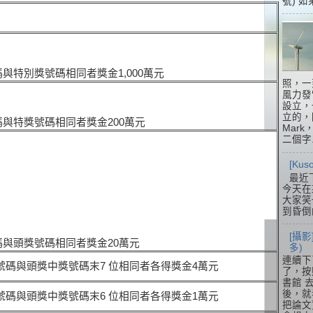
號) 如
與特別獎號碼相同者獎金1,000萬元
照，一
風力發
設立，
立的，
與特獎號碼相同者獎金200萬元
Mar
二個字.
[Ku
最近
今天在
大家笑
到昏倒
[攝影
碼與頭獎號碼相同者獎金20萬元
多)
連續下
號碼與頭獎中獎號碼末7 位相同者各得獎金4萬元
了，按
書館 
後，就
號碼與頭獎中獎號碼末6 位相同者各得獎金1萬元
把論文