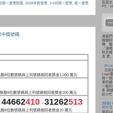
反差太
 4月統一發票對獎
,
2026年對發票
,
3-4月統一發票
,
統一發票
PS：
發票中獎號碼
演員們
幾個好
傳 電
／演唱
秋月裡
去 君...
[Ku
日前
Log
收執聯8位數號碼與上列號碼相同者獎金1,000 萬元
過一個
來的總
一點的
多 跟
收執聯8位數號碼與上列號碼相同者獎金200 萬元
近小忙
44662
410
31262
513
、
、
[除錯]
用方法
收執聯8位數號碼與上列號碼相同者獎金20 萬元
當初以