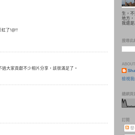
生，不
地方，
我還是
虹了!@!!
搜尋此
ABOUT
不過大家貢獻不少相片分享，該很滿足了。
Sh
檢視我
總網頁
訂閱
發