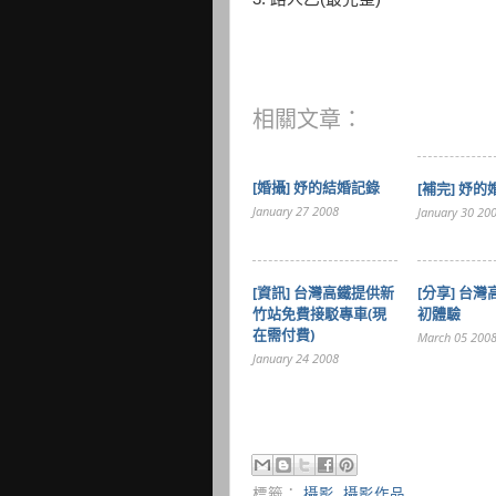
相關文章：
[婚攝] 妤的結婚記錄
[補完] 妤
January 27 2008
January 30 20
[資訊] 台灣高鐵提供新
[分享] 台
竹站免費接駁專車(現
初體驗
在需付費)
March 05 200
January 24 2008
標籤：
攝影
,
攝影作品