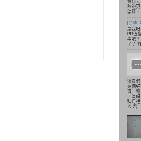
會想去
熱的更
怎樣，總
[閒聊] 
是我眼
PR值
事吧？大
了？ 有
演員們
幾個好
傳 電
／演唱
秋月裡
去 君...