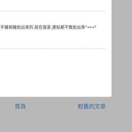
破的手機相機拍出來的,就在我家,連貼都不敢貼出來^+++^
首頁
較舊的文章