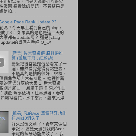
中正紀念堂，也是因為最近吵得火
名及圍 牆拆除的問題，不管結果是
是拍...
Google Page Rank Update ??
花嗎？今天早上看到自己的blog，
變成了3， 如果真的是也是這二天的
家都有Update嗎？ 還是我Lag
update的舉個右手吧 O_O/
[音樂] 後宮甄嬛傳 原聲帶推
薦 (鳳凰于飛 , 紅顏劫)
最近把後宮甄嬛傳給看完了一
遍，雖然看完覺得有點空虛，
不過真的是拍的很好，很棒，
個個角色都非常有味道。 這裡推薦
聽的音樂分享給大家 1. 后宮甄嬛
視劇片尾曲 鳳凰于飛 作詞／作曲
：劉歡 舊夢依稀，往事迷離，春花
 如霧裡看花，水中望月，飄來又浮
[抓蟲] 我的Acer筆電藍牙功能
在win10消失了
好久沒發文章了，希望來做個
筆記， 這幾天遇到我的Acer
筆電的藍牙功能失效了， 我