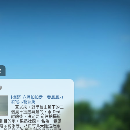
統
章
[攝影] 六月拍拍走－春風風力
發電示範系統
一直以來，對學校山腳下的二
個風車挺感興趣的，跟 Red
討論後，決定要 前往拍攝近
到目的地，果然壯觀。 名為「春風
電示範系統」乃由竹北天隆造紙廠