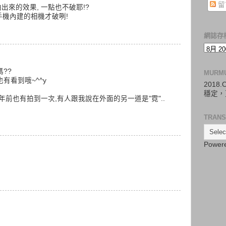
留
出來的效果, 一點也不破耶!?
手機內建的相機才破咧!
網誌存
??
MURM
有看到哦~^^y
2018
穩定，
年前也有拍到一次,有人跟我說在外面的另一道是"霓"..
TRANS
Power