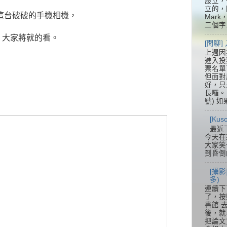
設立，
立的，
10這台破破的手機相機，
Mar
二個字.
，大家將就的看。
[閒聊
上週因
進入投
票名單
但面對
好，只
長囉。 
號) 如
[Ku
最近
今天在
大家笑
到昏倒
[攝影
多)
連續下
了，按
書館 
後，就
把論文