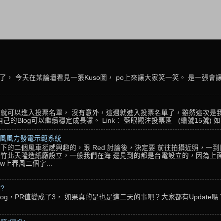
， 今天在某論壇看見一張Kuso圖， po上來讓大家笑一笑。 是一張會
名，就可以進入投票名單， 沒有意外，這週就進入投票名單了，雖然這次是
Blog可以繼續穩定成長囉。 Link： 藍眼觀注投票區 (編號15號) 如果
春風風力發電示範系統
下的二個風車挺感興趣的，跟 Red 討論後，決定要 前往拍攝近照，一
竹北天隆造紙廠設立，一般我們在海 邊見到的都是台電設立的，因為上面
w上春風二個字...
??
g，PR值變成了3， 如果真的是也是這二天的事吧？大家都有Update嗎？ 還