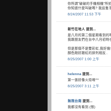
你所謂"破破的手機相機"所拍
你知道什麼叫破嗎? 我這隻
8/24/2007 11:53 下午
新竹在地人 提到...
是八月的第二個星期看到的嗎
我跟朋友們在台中八月初時也
但是那個不是雙彩虹,我好幾
顏色剛好跟虹的排列相反..
8/25/2007 1:00 上午
helenna
提到...
第一張好像火炬唷^^
8/25/2007 3:11 上午
無限台南
提到...
我都沒有看到.(恨)