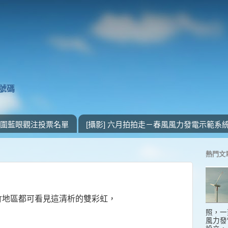
獎號碼
 入圍藍眼觀注投票名單
[攝影] 六月拍拍走－春風風力發電示範系
熱門文
竹地區都可看見這清析的雙彩虹，
照，一
風力發