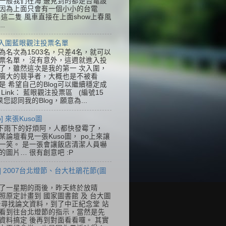
一般我們在海 邊見到的都是台電設
因為上面只會有一個小小的台電
k，這二隻 風車直接在上面show上春風
..
] 入圍藍眼觀注投票名單
為名次為1503名，只差4名，就可以
票名單， 沒有意外，這週就進入投
了，雖然這次是我的第一 次入圍，
廣大的競爭者，大概也是不被看
是 希望自己的Blog可以繼續穩定成
Link： 藍眼觀注投票區 (編號15
果您認同我的Blog，願意為...
so] 來張Kuso圖
下雨下的好煩阿，人都快發霉了，
某論壇看見一張Kuso圖， po上來讓
一笑。 是一張會讓飯店清潔人員嚇
的圖片… 很有創意吧 :P
] 2007台北燈節、台大杜鵑花節(圖
了一星期的雨後，昨天終於放晴
照原定計畫到 國家圖書館 及 台大圖
去尋找論文資料，到了中正紀念堂 站
看到往台北燈節的指示，當然是先
資料搞定 後再到對面看看囉。 其實