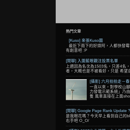
熱門文章
[Kuso] 來張Kuso圖
最近下雨下的好煩阿，人都快發霉了
有創意吧 :P
[閒聊] 入圍藍眼觀注投票名單
上週因為名次為1503名，只差4
者，大概也是不被看好，只是 希望自己的
[攝影] 六月拍拍走－
一直以來，對學校山腳
力發電示範系統」乃由
隻 風車直接在上面sho
[閒聊] Google Page Rank Update 
是我眼花嗎？今天早上看到自己的blo
右手吧 O_O/