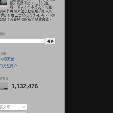
著天氣還不錯， 出門拍拍
照，所以才有本篇文章的產
過新竹縣體育館比較吸引攝影人的
 還是在晚上會發亮的 斜張橋 ，不過
記錄了黃昏時間的新竹縣體育館。
網誌
 ME
aw的天空
的完整簡介
瀏覽量
1,132,476
表文章