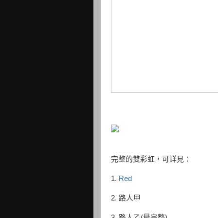
完整的雙彩虹，可詳見：
1.
Red
2. 路人甲
3. 路人乙(最完整)