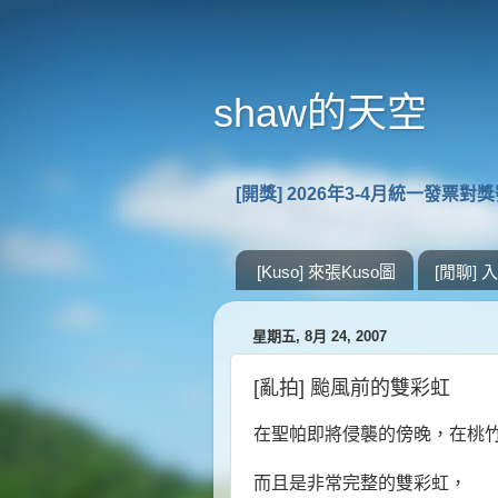
shaw的天空
[開獎] 2026年3-4月統一發票對
[Kuso] 來張Kuso圖
[閒聊]
星期五, 8月 24, 2007
[亂拍] 颱風前的雙彩虹
在聖帕即將侵襲的傍晚，在桃
而且是非常完整的雙彩虹，