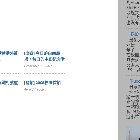
的Acer
359
最近突
都無法
也沒有.
[攝影
最近
外景，
候了.
的婚禮番外篇
[出遊] 今日的自由廣
拍校園
場，昔日的中正紀念堂
08
昨天就
反差太
December 30 2007
PS：
[Ku
灣高鐵對號座
[隨拍] 2008校園首拍
日前
April 27 2008
Log
8
過一個
來的總
一點的
多 跟
近小忙