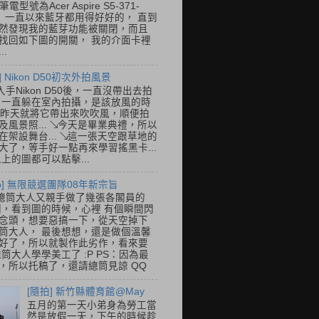
筆電型號為Acer Aspire S5-371-
E， 一直以來藍牙都用得好好的， 直到
然發現我的藍芽功能被關閉，而且
找回如下圖的開關， 我的介面卡裡
..
] Nikon D50初次外拍風景
入手Nikon D50後，一直沒帶出去拍
 一直躲在室內拍攝，是該放風的時
.. 昨天就將它帶出來吹吹風，順便拍
及風景照... ↘今天是畢業典禮，所以
在架設舞台... ↘這一張天空跟草地的
大了，等手好一點再來學習搖黑卡...
以上的圖都可以點擊...
so] 無限競選團隊08年新宗旨
總筒大人又親手做了幾張各閣員的
o圖，看到圖的時候，心裡 有個瞬間閃
念頭，想要惡搞一下，從天空掉下
筒大人， 最後想想，還是做個溫馨
好了，所以就製作此劣作，看來要
總筒大人學學美工了 :P PS：因為最
，所以托稿了，還請總筒見諒 QQ
[隨拍] 新竹縣體育館@May
五月的第一天小弟身為勞工當
然是放假一天，下午的時候趁