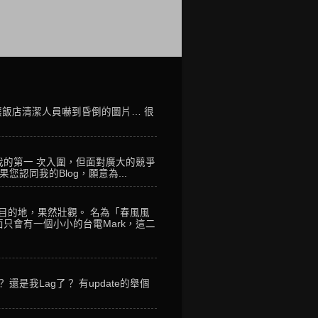
讓飯店清潔人員嚇到昏倒的圖片… 很
我的第一 次入圍，但面對廣大的競爭
您認同我的Blog，願意為...
到目的地，果然壯觀。 名為「春風風
只會有一個小小的台電Mark，這二
是我Lag了？ 有update的舉個