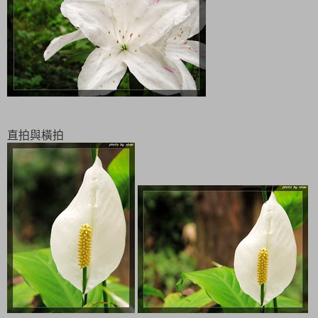
直拍與橫拍