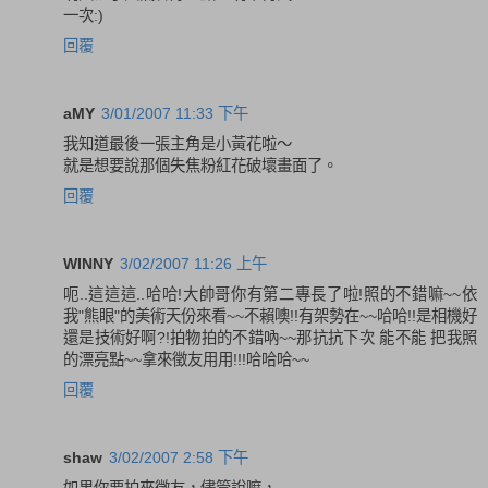
一次:)
回覆
aMY
3/01/2007 11:33 下午
我知道最後一張主角是小黃花啦～
就是想要說那個失焦粉紅花破壞畫面了。
回覆
WINNY
3/02/2007 11:26 上午
呃..這這這..哈哈!大帥哥你有第二專長了啦!照的不錯嘛~~依
我"熊眼"的美術天份來看~~不賴噢!!有架勢在~~哈哈!!是相機好
還是技術好啊?!拍物拍的不錯吶~~那抗抗下次 能不能 把我照
的漂亮點~~拿來徵友用用!!!哈哈哈~~
回覆
shaw
3/02/2007 2:58 下午
如果你要拍來徵友，儘管說嘛，