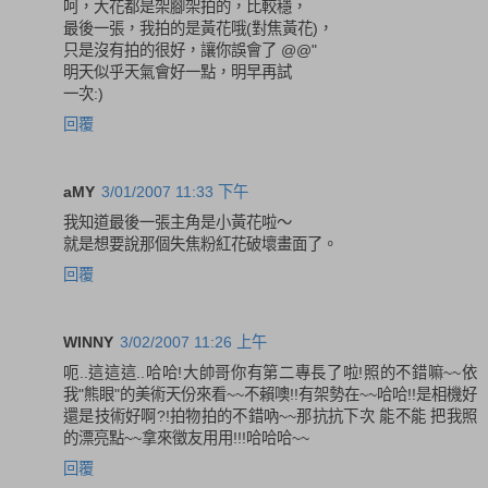
呵，大花都是架腳架拍的，比較穩，
最後一張，我拍的是黃花哦(對焦黃花)，
只是沒有拍的很好，讓你誤會了 @@"
明天似乎天氣會好一點，明早再試
一次:)
回覆
aMY
3/01/2007 11:33 下午
我知道最後一張主角是小黃花啦～
就是想要說那個失焦粉紅花破壞畫面了。
回覆
WINNY
3/02/2007 11:26 上午
呃..這這這..哈哈!大帥哥你有第二專長了啦!照的不錯嘛~~依
我"熊眼"的美術天份來看~~不賴噢!!有架勢在~~哈哈!!是相機好
還是技術好啊?!拍物拍的不錯吶~~那抗抗下次 能不能 把我照
的漂亮點~~拿來徵友用用!!!哈哈哈~~
回覆