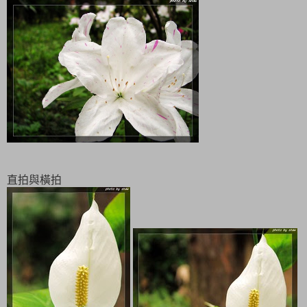
直拍與橫拍