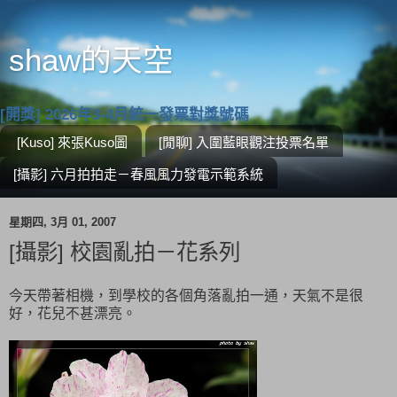
shaw的天空
[開獎] 2026年3-4月統一發票對獎號碼
[Kuso] 來張Kuso圖
[閒聊] 入圍藍眼觀注投票名單
[攝影] 六月拍拍走－春風風力發電示範系統
星期四, 3月 01, 2007
[攝影] 校園亂拍－花系列
今天帶著相機，到學校的各個角落亂拍一通，天氣不是很
好，花兒不甚漂亮。