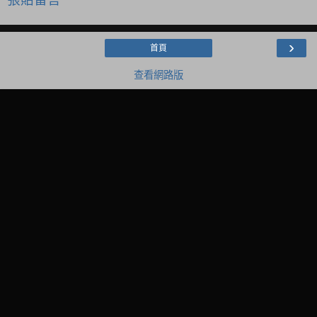
›
首頁
查看網路版