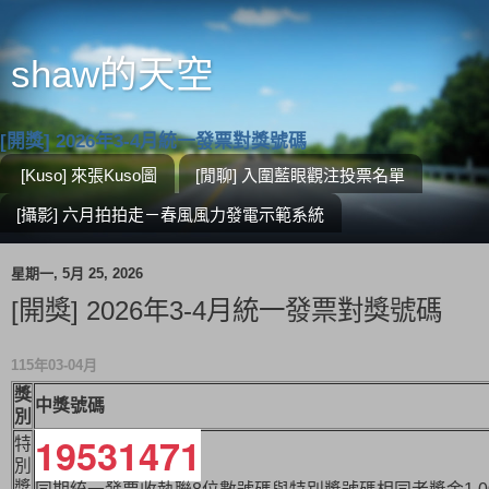
shaw的天空
[開獎] 2026年3-4月統一發票對獎號碼
[Kuso] 來張Kuso圖
[閒聊] 入圍藍眼觀注投票名單
[攝影] 六月拍拍走－春風風力發電示範系統
星期一, 5月 25, 2026
[開獎] 2026年3-4月統一發票對獎號碼
115年03-04月
獎
中獎號碼
別
19531471
特
別
獎