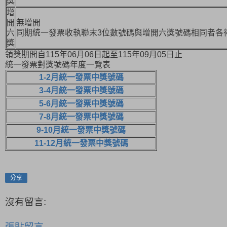
獎
增
開
無增開
六
同期統一發票收執聯末3位數號碼與增開六獎號碼相同者各
獎
領獎期間自115年06月06日起至115年09月05日止
統一發票對獎號碼年度一覽表
1-2月統一發票中獎號碼
3-4月統一發票中獎號碼
5-6月統一發票中獎號碼
7-8月統一發票中獎號碼
9-10月統一發票中獎號碼
11-12月統一發票中獎號碼
分享
沒有留言:
張貼留言