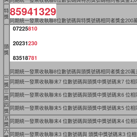
同期統一發票收執聯8位數號碼與特別獎號碼相同者獎金1,0
85941329
特
獎
同期統一發票收執聯8位數號碼與特獎號碼相同者獎金200
07225
810
20231
230
頭
獎
83518
781
同期統一發票收執聯8位數號碼與頭獎號碼相同者獎金20萬
二
同期統一發票收執聯末7 位數號碼與頭獎中獎號碼末7 位相
獎
三
同期統一發票收執聯末6 位數號碼與頭獎中獎號碼末6 位相
獎
四
同期統一發票收執聯末5 位數號碼與頭獎中獎號碼末5 位相
獎
五
同期統一發票收執聯末4 位數號碼與頭獎中獎號碼末4 位相
獎
六
同期統一發票收執聯末3 位數號碼與 頭獎中獎號碼末3 位