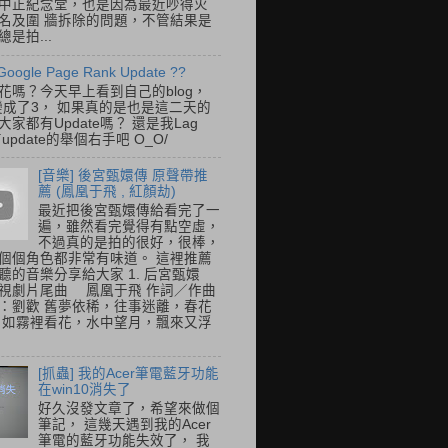
中正紀念堂，也是因為最近吵得火
名及圍 牆拆除的問題，不管結果是
是拍...
Google Page Rank Update ??
花嗎？今天早上看到自己的blog，
變成了3， 如果真的是也是這二天的
家都有Update嗎？ 還是我Lag
update的舉個右手吧 O_O/
[音樂] 後宮甄嬛傳 原聲帶推
薦 (鳳凰于飛 , 紅顏劫)
最近把後宮甄嬛傳給看完了一
遍，雖然看完覺得有點空虛，
不過真的是拍的很好，很棒，
個個角色都非常有味道。 這裡推薦
聽的音樂分享給大家 1. 后宮甄嬛
視劇片尾曲 鳳凰于飛 作詞／作曲
：劉歡 舊夢依稀，往事迷離，春花
 如霧裡看花，水中望月，飄來又浮
[抓蟲] 我的Acer筆電藍牙功能
在win10消失了
好久沒發文章了，希望來做個
筆記， 這幾天遇到我的Acer
筆電的藍牙功能失效了， 我