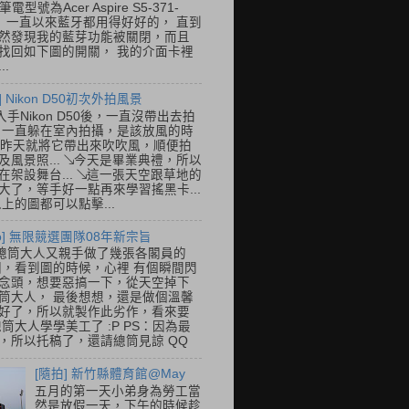
筆電型號為Acer Aspire S5-371-
E， 一直以來藍牙都用得好好的， 直到
然發現我的藍芽功能被關閉，而且
找回如下圖的開關， 我的介面卡裡
..
] Nikon D50初次外拍風景
入手Nikon D50後，一直沒帶出去拍
 一直躲在室內拍攝，是該放風的時
.. 昨天就將它帶出來吹吹風，順便拍
及風景照... ↘今天是畢業典禮，所以
在架設舞台... ↘這一張天空跟草地的
大了，等手好一點再來學習搖黑卡...
以上的圖都可以點擊...
so] 無限競選團隊08年新宗旨
總筒大人又親手做了幾張各閣員的
o圖，看到圖的時候，心裡 有個瞬間閃
念頭，想要惡搞一下，從天空掉下
筒大人， 最後想想，還是做個溫馨
好了，所以就製作此劣作，看來要
總筒大人學學美工了 :P PS：因為最
，所以托稿了，還請總筒見諒 QQ
[隨拍] 新竹縣體育館@May
五月的第一天小弟身為勞工當
然是放假一天，下午的時候趁