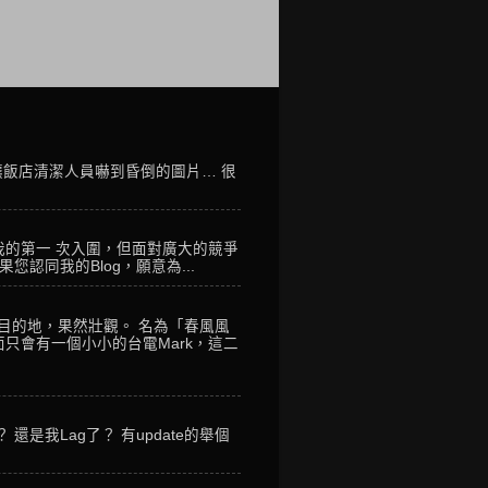
讓飯店清潔人員嚇到昏倒的圖片… 很
我的第一 次入圍，但面對廣大的競爭
您認同我的Blog，願意為...
到目的地，果然壯觀。 名為「春風風
只會有一個小小的台電Mark，這二
是我Lag了？ 有update的舉個