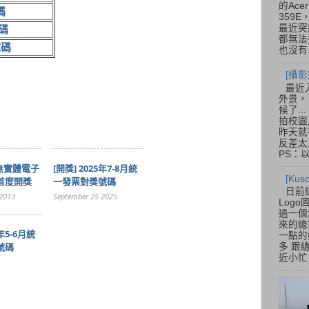
的Acer
碼
359
最近突
碼
都無法
號碼
也沒有.
[攝影
最近
外景，
候了.
拍校園
昨天就
反差太
PS：
 無實體電子
[開獎] 2025年7-8月統
[Ku
首度開獎
一發票對獎號碼
日前
2013
September 25 2025
Log
過一個
來的總
5年5-6月統
一點的
號碼
多 跟
近小忙