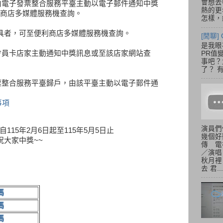
會想去
，由電子發票整合服務平臺主動以電子郵件通知中獎
熱的更
商店多媒體服務機查詢。
怎樣，總
h卡載具者，可至便利商店多媒體服務機查詢。
[閒聊] 
是我眼
由會員卡店家主動通知中獎訊息或至該店家網站查
PR值
事吧？大
了？ 有
發票整合服務平臺歸戶，由該平臺主動以電子郵件通
事項
演員們
自115年2月6日起至115年5月5日止
幾個好
祝大家中獎~~
傳 電
／演唱
秋月裡
去 君...
碼
碼
碼