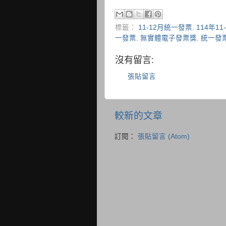
標籤：
11-12月統一發票
,
114年1
一發票
,
無實體電子發票獎
,
統一發
沒有留言:
張貼留言
較新的文章
訂閱：
張貼留言 (Atom)