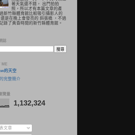
著天氣還不錯， 出門拍拍
照，所以才有本篇文章的產
過新竹縣體育館比較吸引攝影人的
 還是在晚上會發亮的 斜張橋 ，不過
記錄了黃昏時間的新竹縣體育館。
網誌
 ME
aw的天空
的完整簡介
瀏覽量
1,132,324
表文章