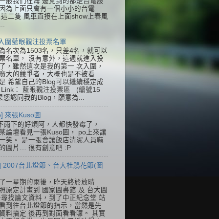
一般我們在海 邊見到的都是台電設
因為上面只會有一個小小的台電
k，這二隻 風車直接在上面show上春風
..
] 入圍藍眼觀注投票名單
為名次為1503名，只差4名，就可以
票名單， 沒有意外，這週就進入投
了，雖然這次是我的第一 次入圍，
廣大的競爭者，大概也是不被看
是 希望自己的Blog可以繼續穩定成
Link： 藍眼觀注投票區 (編號15
果您認同我的Blog，願意為...
so] 來張Kuso圖
下雨下的好煩阿，人都快發霉了，
某論壇看見一張Kuso圖， po上來讓
一笑。 是一張會讓飯店清潔人員嚇
的圖片… 很有創意吧 :P
] 2007台北燈節、台大杜鵑花節(圖
了一星期的雨後，昨天終於放晴
照原定計畫到 國家圖書館 及 台大圖
去尋找論文資料，到了中正紀念堂 站
看到往台北燈節的指示，當然是先
資料搞定 後再到對面看看囉。 其實