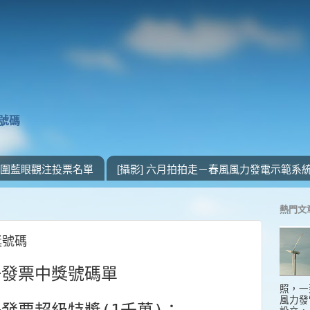
獎號碼
 入圍藍眼觀注投票名單
[攝影] 六月拍拍走－春風風力發電示範系
熱門文
獎號碼
統一發票中獎號碼單
照，一
風力發