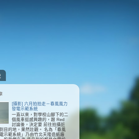
統
章
[攝影] 六月拍拍走－春風風力
發電示範系統
一直以來，對學校山腳下的二
個風車挺感興趣的，跟 Red
討論後，決定要 前往拍攝近
到目的地，果然壯觀。 名為「春風
電示範系統」乃由竹北天隆造紙廠