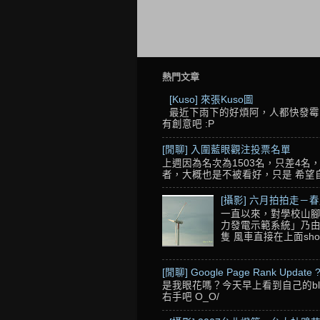
熱門文章
[Kuso] 來張Kuso圖
最近下雨下的好煩阿，人都快發霉了
有創意吧 :P
[閒聊] 入圍藍眼觀注投票名單
上週因為名次為1503名，只差4
者，大概也是不被看好，只是 希望自己的
[攝影] 六月拍拍走－
一直以來，對學校山腳
力發電示範系統」乃由
隻 風車直接在上面sho
[閒聊] Google Page Rank Update 
是我眼花嗎？今天早上看到自己的blo
右手吧 O_O/