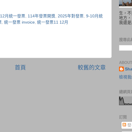
生，不
1-12月統一發票
,
114年發票開獎
,
2025年對發票
,
9-10月統
地方，
票
,
統一發票 invoice
,
統一發票11 12月
我還是
搜尋此
ABOUT
首頁
較舊的文章
Sh
檢視我
總網頁
訂閱
發