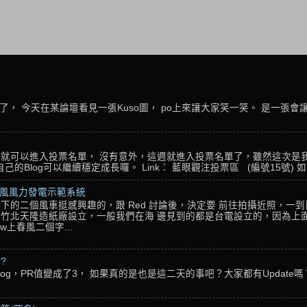
， 今天在某論壇看見一張Kuso圖， po上來讓大家笑一笑。 是一張會
名，就可以進入投票名單， 沒有意外，這週就進入投票名單了，雖然這次是
Blog可以繼續穩定成長囉。 Link： 藍眼觀注投票區 (編號15號) 如果
春風風力發電示範系統
下的二個風車挺感興趣的，跟 Red 討論後，決定要 前往拍攝近照，一
竹北天隆造紙廠設立，一般我們在海 邊見到的都是台電設立的，因為上面
w上春風二個字...
??
g，PR值變成了3， 如果真的是也是這二天的事吧？大家都有Update嗎？ 還