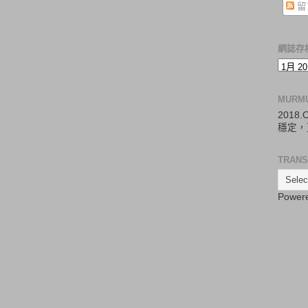
留
網誌存
MURM
2018
穩定，
TRANS
Power