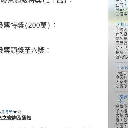
統一發票超級特獎(1千萬)：
設立，
立的，
Mar
二個字.
一發票特獎(200萬)：
[閒聊
上週因
進入投
票名單
但面對
好，只
一發票頭獎至六獎：
長囉。 
號) 如
[Ku
最近
今天在
大家笑
到昏倒
[攝影
多)
連續下
了，按
項清單
★☆
書館 
息之查詢及通知
後，就
把論文