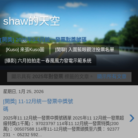
shaw的天空
[開獎] 2026年3-4月統一發票對獎號碼
[Kuso] 來張Kuso圖
[閒聊] 入圍藍眼觀注投票名單
[攝影] 六月拍拍走－春風風力發電示範系統
顯示具有
2025年對發票
標籤的文章。
顯示所有文章
星期日, 1月 25, 2026
[開獎] 11-12月統一發票中獎號
碼
›
2025年11.12月統一發票中獎號碼單 2025年11 12月統一發票超
級特獎(1千萬)： 97023797 114年11.12月統一發票特獎(200
萬)： 00507588 114年11-12月統一發票頭獎至六獎： 92377
231 、 05232 592...