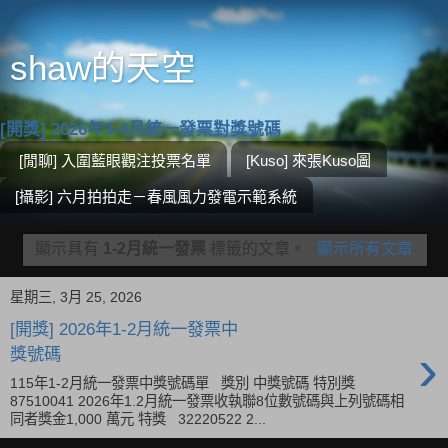
shaw的天空
[開獎] 2026年3-4月統一發票對獎號碼
[閒聊] 入圍藍眼觀注投票名單
[Kuso] 來張Kuso圖
[攝影] 六月拍拍走－春風風力發電示範系統
顯示具有
1-2月統一發票
標籤的文章。
顯示所有文章
星期三, 3月 25, 2026
[開獎] 2026年1-2月統一發票中
›
獎號碼
115年1-2月統一發票中獎號碼單 獎別 中獎號碼 特別獎
87510041 2026年1.2月統一發票收執聯8位數號碼與上列號碼相
同者獎金1,000 萬元 特獎 32220522 2...