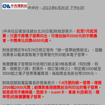
中央社 –
2013年6月26日 下午6:05
(中央社記者吳佳穎台北26日電)財政部表示，
民眾7月起消
費，只要不將電子發票印出，可增加抽中2000元的中獎機
會，中獎率比四獎4000元高。
財政部預定年6月28日修正發布「統一發票給獎辦法」，鼓勵
消費者以載具索取電子發票替代列印紙本電子發票。
無實體電子發票除可依現行辦法第3條各獎項（特別獎、特
獎、頭獎至六獎）對獎外，增訂第3條之1，明定開1000組至
3000組之電子發票專屬獎項，每組獎金為新台幣2000元。
財政部賦稅署副署長許慈美表示，
7-8月期的統一發票，增開
2000組2000元獎；給獎對象限開獎前沒列印出的電子發票，
就是使用手機條碼、悠遊卡、icash卡、會員卡(如新光、燦
坤等)的無實體電子發票。