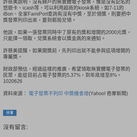
許慈美說明，沒有歸戶的無實體電子發票，像是沒有記名的
悠遊卡、icash等，可以利用超商的kiosk系統，如7-11的
iBon、全家FamiPort查詢有沒有中獎，至於領獎，則要把中
獎發票列印出來，要到郵局兌領。
他說，如果一張發票同時中了原有的獎和增開的2000元獎，
只能擇一領取，兌獎系統會以獎金高的來通知。
許慈美提醒，如果開獎前，先列印出就不能參與這項增開的
專屬獎。
財政部預估，經過這樣的推廣，希望領取無實體電子發票的
民眾，能從目前占電子發票的5.37%，到年底增至8%。
1020626
資料來源：
電子發票不列印 中獎機會增
(Yahoo! 奇摩新聞)
分享
沒有留言: