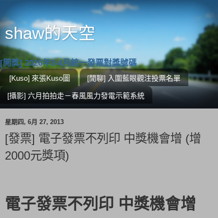
shaw的天空
[開獎] 2026年3-4月統一發票對獎號碼
[Kuso] 來張Kuso圖
[閒聊] 入圍藍眼觀注投票名單
[攝影] 六月拍拍走－春風風力發電示範系統
星期四, 6月 27, 2013
[發票] 電子發票不列印 中獎機會增 (增
2000元獎項)
電子發票不列印 中獎機會增