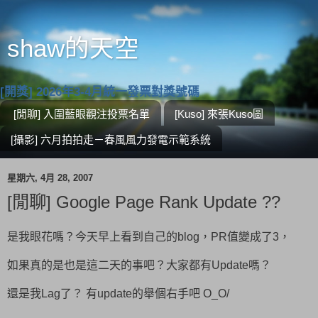
shaw的天空
[開獎] 2026年3-4月統一發票對獎號碼
[閒聊] 入圍藍眼觀注投票名單
[Kuso] 來張Kuso圖
[攝影] 六月拍拍走－春風風力發電示範系統
星期六, 4月 28, 2007
[閒聊] Google Page Rank Update ??
是我眼花嗎？今天早上看到自己的blog，PR值變成了3，
如果真的是也是這二天的事吧？大家都有Update嗎？
還是我Lag了？ 有update的舉個右手吧 O_O/