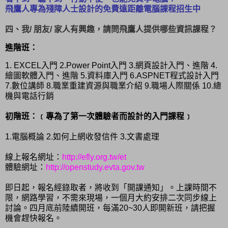
飛鷹人專為殘障人士設計的免費遠距離電腦課程招生中
四、我/ 朋友/ 家人有興趣，請問飛鷹人提供哪些資訊課程？
進階班：
1. EXCEL入門 2.Power Point入門 3.網頁設計入門、進階 4.
繪圖軟體入門、進階 5.資
料庫入門 6.ASPNET程式設計入門
7.數位講師 8.職業重建資源與職業介紹 9.職場人際關係 10.總
機與電話行銷
初階班：﹝專為了第一次體驗者而設計的入門課程﹞
1.電腦概論 2.如何上網收發信件 3.文書處理
線上報名網址：
http://efly.org.tw/et
體驗網址：
http://openstudy.evta.gov.tw
即日起，報名經錄取者，將收到「開課通知」。上課時間不
限，網路學習，不需來現場，一個月大約安排二次同步線上
討論。四月底前陸續開班，每滿20~30人即開新班，請把握
機會趕快報名。