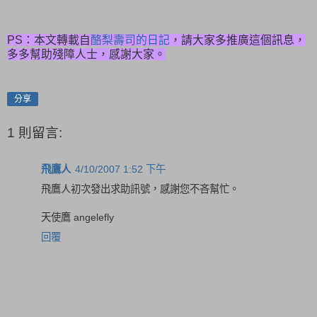
PS：本文轉載自
酪梨壽司的日記
，請大家多推廣這個訊息，
多多幫助殘障人士，感謝大家。
分享
1 則留言:
飛鷹人
4/10/2007 1:52 下午
飛鷹人初次發出求助訊號，感謝您不吝幫忙。
天使鷹 angelefly
回覆