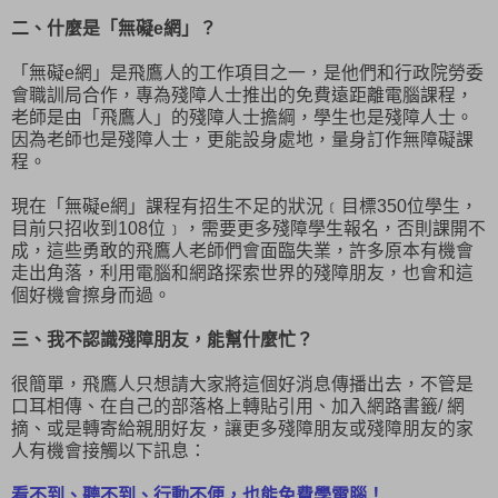
二、什麼是「無礙e網」？
「無礙e網」是飛鷹人的工作項目之一，是他們和行政院勞委
會職訓局合作，專為殘障人士推出的免費遠距離電腦課程，
老師是由「飛鷹人」的殘障人士擔綱，學生也是殘障人士。
因為老師也是殘障人士，更能設身處地，量身訂作無障礙課
程。
現在「無礙e網」課程有招生不足的狀況﹝目標350位學生，
目前只招收到108位﹞，需要更多殘障學生報名，否則課開不
成，這些勇敢的飛鷹人老師們會面臨失業，許多原本有機會
走出角落，利用電腦和網路探索世界的殘障朋友，也會和這
個好機會擦身而過。
三、我不認識殘障朋友，能幫什麼忙？
很簡單，飛鷹人只想請大家將這個好消息傳播出去，不管是
口耳相傳、在自己的部落格上轉貼引用、加入網路書籤/ 網
摘、或是轉寄給親朋好友，讓更多殘障朋友或殘障朋友的家
人有機會接觸以下訊息：
看不到、聽不到、行動不便，也能免費學電腦！