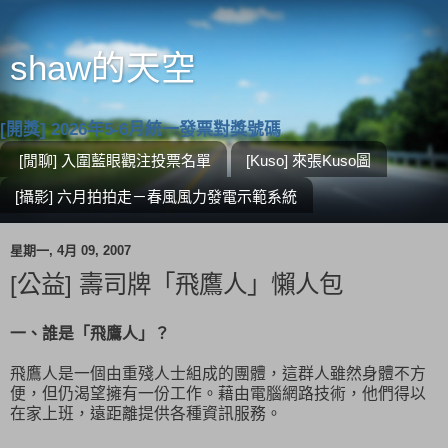
shaw的天空
[開獎] 2026年5-6月統一發票對獎號碼
[閒聊] 入圍藍眼觀注投票名單
[Kuso] 來張Kuso圖
[攝影] 六月拍拍走－春風風力發電示範系統
星期一, 4月 09, 2007
[公益] 壽司牌「飛鷹人」懶人包
一、誰是「飛鷹人」？
飛鷹人是一個由重殘人士組成的團體，這群人雖然身體不方
便，但仍渴望擁有一份工作。藉由電腦網路技術，他們得以
在家上班，遠距離提供各種資訊服務。