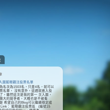
統
章
] 入圍藍眼觀注投票名單
為名次為1503名，只差4名，就可以
票名單， 沒有意外，這週就進入投
了，雖然這次是我的第一 次入圍，
廣大的競爭者，大概也是不被看
是 希望自己的Blog可以繼續穩定成
Link： 藍眼觀注投票區 (編號15