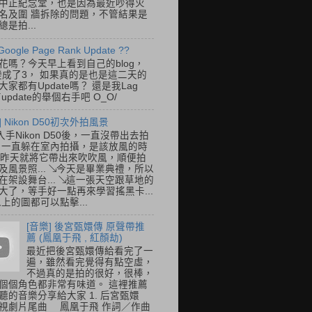
中正紀念堂，也是因為最近吵得火
名及圍 牆拆除的問題，不管結果是
是拍...
Google Page Rank Update ??
花嗎？今天早上看到自己的blog，
變成了3， 如果真的是也是這二天的
家都有Update嗎？ 還是我Lag
update的舉個右手吧 O_O/
] Nikon D50初次外拍風景
入手Nikon D50後，一直沒帶出去拍
 一直躲在室內拍攝，是該放風的時
.. 昨天就將它帶出來吹吹風，順便拍
及風景照... ↘今天是畢業典禮，所以
在架設舞台... ↘這一張天空跟草地的
大了，等手好一點再來學習搖黑卡...
以上的圖都可以點擊...
[音樂] 後宮甄嬛傳 原聲帶推
薦 (鳳凰于飛 , 紅顏劫)
最近把後宮甄嬛傳給看完了一
遍，雖然看完覺得有點空虛，
不過真的是拍的很好，很棒，
個個角色都非常有味道。 這裡推薦
聽的音樂分享給大家 1. 后宮甄嬛
視劇片尾曲 鳳凰于飛 作詞／作曲