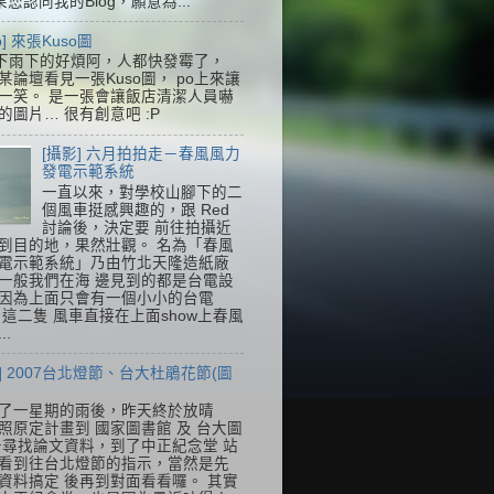
果您認同我的Blog，願意為...
so] 來張Kuso圖
下雨下的好煩阿，人都快發霉了，
某論壇看見一張Kuso圖， po上來讓
一笑。 是一張會讓飯店清潔人員嚇
的圖片… 很有創意吧 :P
[攝影] 六月拍拍走－春風風力
發電示範系統
一直以來，對學校山腳下的二
個風車挺感興趣的，跟 Red
討論後，決定要 前往拍攝近
到目的地，果然壯觀。 名為「春風
電示範系統」乃由竹北天隆造紙廠
一般我們在海 邊見到的都是台電設
因為上面只會有一個小小的台電
k，這二隻 風車直接在上面show上春風
..
] 2007台北燈節、台大杜鵑花節(圖
了一星期的雨後，昨天終於放晴
照原定計畫到 國家圖書館 及 台大圖
去尋找論文資料，到了中正紀念堂 站
看到往台北燈節的指示，當然是先
資料搞定 後再到對面看看囉。 其實