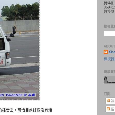
與特別
859
與特獎
搜尋此
ABOUT
Sh
檢視我
總網頁
訂閱
發
留
dio的播音室，可惜目前好像沒有活