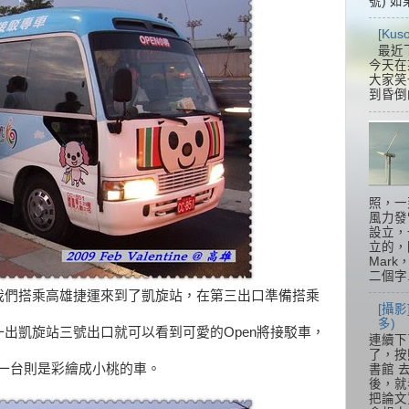
號) 如
[Ku
最近
今天在
大家笑
到昏倒
照，一
風力發
設立，
立的，
Mar
二個字.
我們搭乘高雄捷運來到了凱旋站，在第三出口準備搭乘
[攝影
多)
出凱旋站三號出口就可以看到可愛的Open將接駁車，
連續下
了，按
另一台則是彩繪成小桃的車。
書館 
後，就
把論文