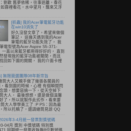
：劉歡 舊夢依稀，往事迷離，春花
 如霧裡看花，水中望月，飄來又浮
[抓蟲] 我的Acer筆電藍牙功能
在win10消失了
好久沒發文章了，希望來做個
筆記， 這幾天遇到我的Acer
筆電的藍牙功能失效了， 我
筆電型號為Acer Aspire S5-371-
E， 一直以來藍牙都用得好好的， 直到
然發現我的藍芽功能被關閉，而且
找回如下圖的開關， 我的介面卡裡
..
so] 無限競選團隊08年新宗旨
總筒大人又親手做了幾張各閣員的
o圖，看到圖的時候，心裡 有個瞬間閃
念頭，想要惡搞一下，從天空掉下
筒大人， 最後想想，還是做個溫馨
好了，所以就製作此劣作，看來要
總筒大人學學美工了 :P PS：因為最
，所以托稿了，還請總筒見諒 QQ
 2026年3-4月統一發票對獎號碼
03-04月 獎別 中獎號碼 特別獎
31471 同期統一發票收執聯8位數號碼