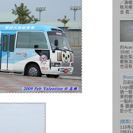
／演唱
秋月裡
去 君...
的Acer
359
最近突
都無法
也沒有.
[Ku
日前
Log
過一個
來的總
一點的
多 跟
近小忙
[開獎]
115年
195