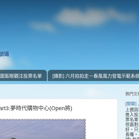
獎號碼
 入圍藍眼觀注投票名單
[攝影] 六月拍拍走－春風風力發電示範系
熱門文
[閒聊
art3:夢時代購物中心(Open將)
上週因
進入投
票名單
但面對
好，只
長囉。 