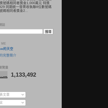
獎號碼相同者獎金1,000萬元 特獎
41329 同期統一發票收執聯8位數號碼
號碼相同者獎金2...
網誌
 ME
aw的天空
的完整簡介
瀏覽量
1,133,492
表文章
言