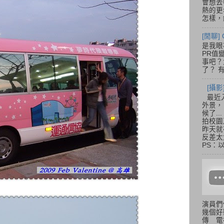
會想去
熱的更
怎樣，總
[閒聊] 
是我眼
PR值
事吧？大
了？ 有
[攝影
最近
外景，
候了.
拍校園
昨天就
反差太
PS：
演員們
幾個好
傳 電