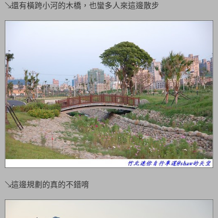
↘還有橫跨小河的木橋，也蠻多人來這邊散步
↘這邊規劃的真的不錯唷