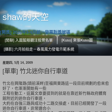
shaw的天空
[開獎] 2026年3-4月統一發票對獎號碼
[閒聊] 入圍藍眼觀注投票名單
[Kuso] 來張Kuso圖
[攝影] 六月拍拍走－春風風力發電示範系統
星期四, 5月 14, 2009
[單車] 竹北迷你自行車道
竹北在興隆路(頭前溪畔)至福興東路這一段目前規劃的愈來愈
好了，也漸漸開始有一些
工程在動工，這篇文章要提到的就是在靠近新竹縣政府體育
館附近的迷你自行車道，
大約在自強三路與成功十二路交接處，目前已經開發了一段
迷你自行車道，非常適合小