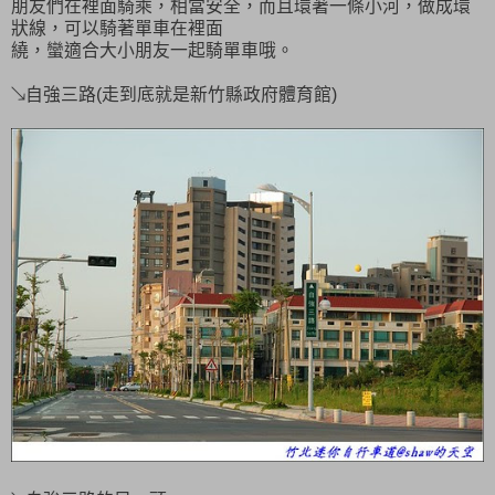
朋友們在裡面騎乘，相當安全，而且環著一條小河，做成環
狀線，可以騎著單車在裡面
繞，蠻適合大小朋友一起騎單車哦。
↘自強三路(走到底就是新竹縣政府體育館)