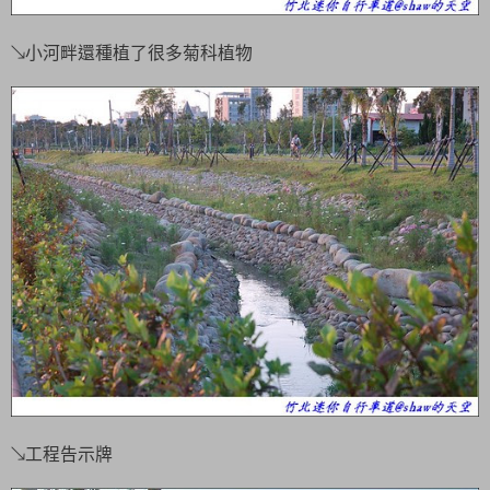
↘小河畔還種植了很多菊科植物
↘工程告示牌