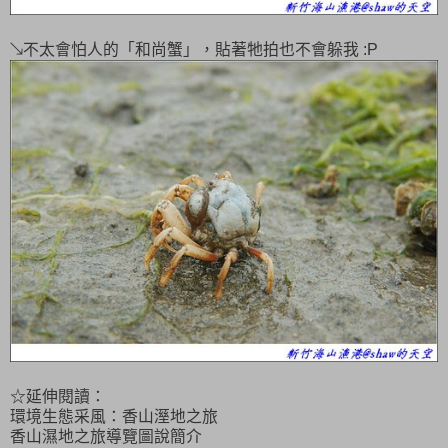
↘不太會怕人的「和尚蟹」，貼著牠拍也不會躲我 :P
☆延伸閱讀：
環境生態采風：香山溼地之旅
香山濕地之旅導覽圖說簡介