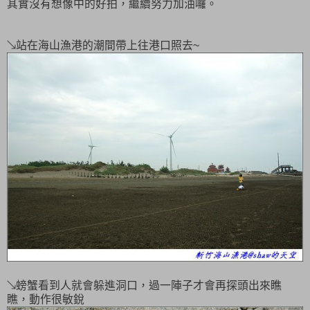
其實沒有想像中的好拍，繼續努力加油囉。
↘站在海山漁港的潮間帶上往港口照去~
↘螃蟹看到人就會躲進洞口，過一陣子才會再探頭出來瞧
瞧，動作很敏銳