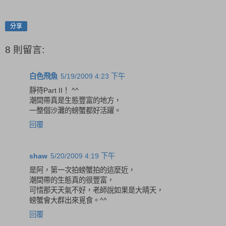
分享
8 則留言:
白色飛魚
5/19/2009 4:23 下午
靜待Part II！ ^^
潮間帶真是生態豐富的地方，
一整個沙灘的螃蟹都好活躍。
回覆
shaw
5/20/2009 4:19 下午
是阿，第一次拍螃蟹拍的這麼近，
潮間帶的生態真的很豐富，
可惜那天天氣不好，老師說如果是大晴天，
螃蟹會大群出來覓食。^^
回覆