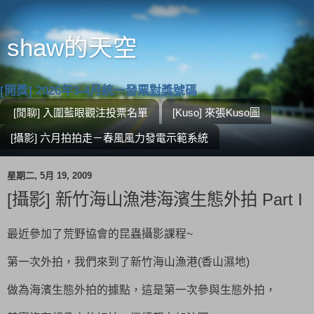
shaw的天空
[開獎] 2026年3-4月統一發票對獎號碼
[閒聊] 入圍藍眼觀注投票名單
[Kuso] 來張Kuso圖
[攝影] 六月拍拍走－春風風力發電示範系統
星期二, 5月 19, 2009
[攝影] 新竹海山漁港海濱生態外拍 Part I
最近參加了荒野協會的昆蟲攝影課程~
第一次外拍，我們來到了新竹海山漁港(香山濕地)
做為海濱生態外拍的據點，這是第一次參與生態外拍，