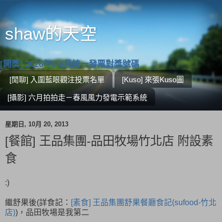
shaw的天空
[開獎] 2026年5-6月統一發票對獎號碼
[閒聊] 入圍藍眼觀注投票名單
[Kuso] 來張Kuso圖
[攝影] 六月拍拍走－春風風力發電示範系統
星期日, 10月 20, 2013
[餐館] 王品集團-品田牧場竹北店 附設素
食
:)
繼舒果後(詳食記：
[素食] 王品集團舒果餐廳食記(sufood-竹北
店)
)，品田牧場是我第二