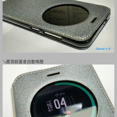
↘實測掀蓋會自動喚醒