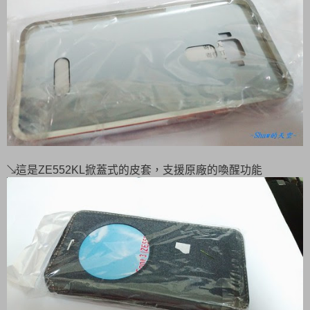
↘這是ZE552KL掀蓋式的皮套，支援原廠的喚醒功能