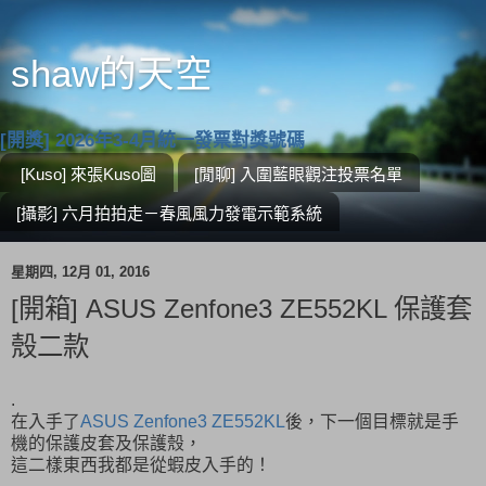
shaw的天空
[開獎] 2026年3-4月統一發票對獎號碼
[Kuso] 來張Kuso圖
[閒聊] 入圍藍眼觀注投票名單
[攝影] 六月拍拍走－春風風力發電示範系統
星期四, 12月 01, 2016
[開箱] ASUS Zenfone3 ZE552KL 保護套
殼二款
.
在入手了
ASUS Zenfone3 ZE552KL
後，下一個目標就是手
機的保護皮套及保護殼，
這二樣東西我都是從蝦皮入手的！