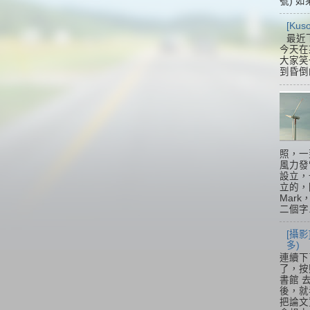
號) 如
[Ku
最近
今天在
大家笑
到昏倒
照，一
風力發
設立，
立的，
Mar
二個字.
[攝影
多)
連續下
了，按
書館 
後，就
把論文