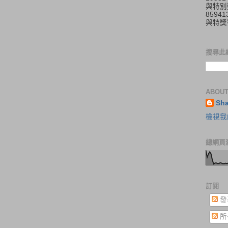
與特別
859
與特獎
搜尋此
ABOUT
Sh
檢視我
總網頁
訂閱
發
所