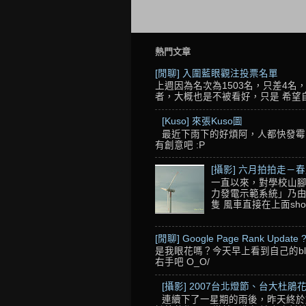
熱門文章
[閒聊] 入圍藍眼觀注投票名單
上週因為名次為1503名，只差4
者，大概也是不被看好，只是 希望自己的
[Kuso] 來張Kuso圖
最近下雨下的好煩阿，人都快發霉了
有創意吧 :P
[攝影] 六月拍拍走－
一直以來，對學校山腳
力發電示範系統」乃由
隻 風車直接在上面sho
[閒聊] Google Page Rank Update 
是我眼花嗎？今天早上看到自己的blo
右手吧 O_O/
[攝影] 2007台北燈節、台大杜鵑花
連續下了一星期的雨後，昨天終於