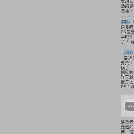
會想去
熱的更
怎樣，總
[閒聊] 
是我眼
PR值
事吧？大
了？ 有
[攝影
最近
外景，
候了.
拍校園
昨天就
反差太
PS：
演員們
幾個好
傳 電