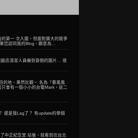
我的第一 次入圍，但面對廣大的競爭
您認同我的Blog，願意為...
讓飯店清潔人員嚇到昏倒的圖片… 很
到目的地，果然壯觀。 名為「春風風
只會有一個小小的台電Mark，這二
是我Lag了？ 有update的舉個
到了中正紀念堂 站後，就看到往台北