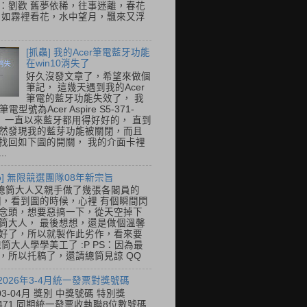
：劉歡 舊夢依稀，往事迷離，春花
 如霧裡看花，水中望月，飄來又浮
[抓蟲] 我的Acer筆電藍牙功能
在win10消失了
好久沒發文章了，希望來做個
筆記， 這幾天遇到我的Acer
筆電的藍牙功能失效了， 我
筆電型號為Acer Aspire S5-371-
E， 一直以來藍牙都用得好好的， 直到
然發現我的藍芽功能被關閉，而且
找回如下圖的開關， 我的介面卡裡
..
so] 無限競選團隊08年新宗旨
總筒大人又親手做了幾張各閣員的
o圖，看到圖的時候，心裡 有個瞬間閃
念頭，想要惡搞一下，從天空掉下
筒大人， 最後想想，還是做個溫馨
好了，所以就製作此劣作，看來要
總筒大人學學美工了 :P PS：因為最
，所以托稿了，還請總筒見諒 QQ
 2026年3-4月統一發票對獎號碼
03-04月 獎別 中獎號碼 特別獎
31471 同期統一發票收執聯8位數號碼