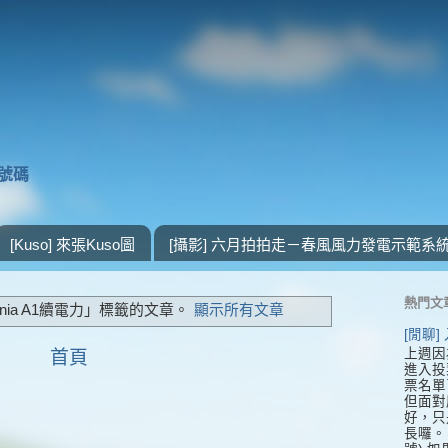
獎號碼
[Kuso] 來張Kuso圖
[攝影] 六月拍拍走－春風風力發電示範系
熱門文
nia A1續電力」
標籤的文章。
顯示所有文章
[閒聊
上週因
首頁
進入投
票名單
但面對
好，只
長囉。 