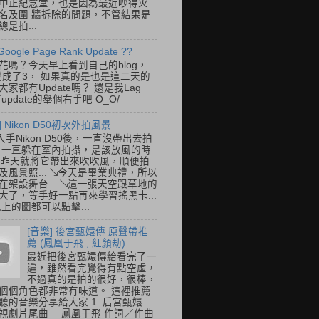
中正紀念堂，也是因為最近吵得火
名及圍 牆拆除的問題，不管結果是
是拍...
Google Page Rank Update ??
花嗎？今天早上看到自己的blog，
變成了3， 如果真的是也是這二天的
家都有Update嗎？ 還是我Lag
update的舉個右手吧 O_O/
] Nikon D50初次外拍風景
入手Nikon D50後，一直沒帶出去拍
 一直躲在室內拍攝，是該放風的時
.. 昨天就將它帶出來吹吹風，順便拍
及風景照... ↘今天是畢業典禮，所以
在架設舞台... ↘這一張天空跟草地的
大了，等手好一點再來學習搖黑卡...
以上的圖都可以點擊...
[音樂] 後宮甄嬛傳 原聲帶推
薦 (鳳凰于飛 , 紅顏劫)
最近把後宮甄嬛傳給看完了一
遍，雖然看完覺得有點空虛，
不過真的是拍的很好，很棒，
個個角色都非常有味道。 這裡推薦
聽的音樂分享給大家 1. 后宮甄嬛
視劇片尾曲 鳳凰于飛 作詞／作曲