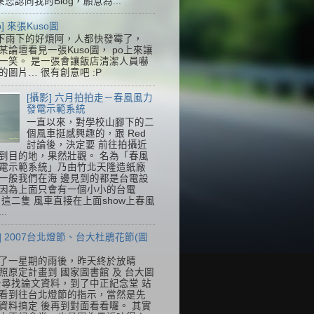
果您認同我的Blog，願意為...
so] 來張Kuso圖
下雨下的好煩阿，人都快發霉了，
某論壇看見一張Kuso圖， po上來讓
一笑。 是一張會讓飯店清潔人員嚇
的圖片… 很有創意吧 :P
[攝影] 六月拍拍走－春風風力
發電示範系統
一直以來，對學校山腳下的二
個風車挺感興趣的，跟 Red
討論後，決定要 前往拍攝近
到目的地，果然壯觀。 名為「春風
電示範系統」乃由竹北天隆造紙廠
一般我們在海 邊見到的都是台電設
因為上面只會有一個小小的台電
k，這二隻 風車直接在上面show上春風
..
] 2007台北燈節、台大杜鵑花節(圖
了一星期的雨後，昨天終於放晴
照原定計畫到 國家圖書館 及 台大圖
去尋找論文資料，到了中正紀念堂 站
看到往台北燈節的指示，當然是先
資料搞定 後再到對面看看囉。 其實