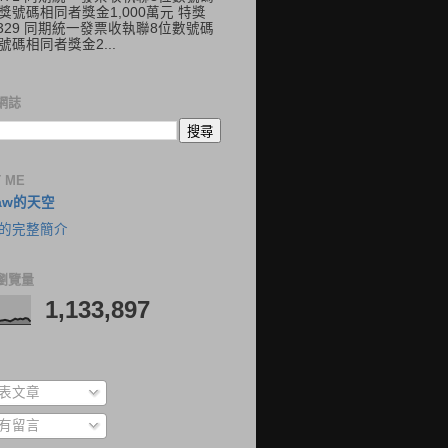
獎號碼相同者獎金1,000萬元 特獎
41329 同期統一發票收執聯8位數號碼
號碼相同者獎金2...
網誌
 ME
aw的天空
的完整簡介
瀏覽量
1,133,897
表文章
有留言