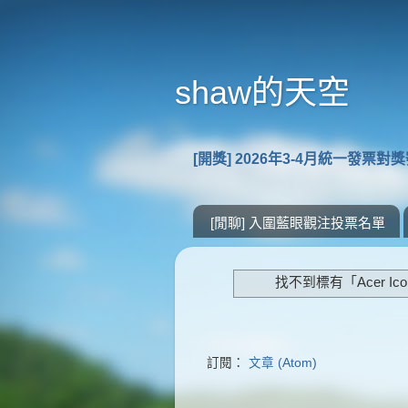
shaw的天空
[開獎] 2026年3-4月統一發票對
[閒聊] 入圍藍眼觀注投票名單
找不到標有「Acer Ico
訂閱：
文章 (Atom)