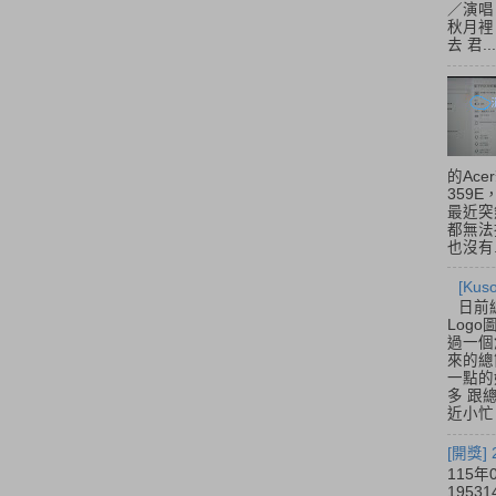
／演唱
秋月裡
去 君...
的Acer
359
最近突
都無法
也沒有.
[Ku
日前
Log
過一個
來的總
一點的
多 跟
近小忙
[開獎]
115年
195