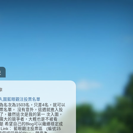
統
章
] 入圍藍眼觀注投票名單
為名次為1503名，只差4名，就可以
票名單， 沒有意外，這週就進入投
了，雖然這次是我的第一 次入圍，
廣大的競爭者，大概也是不被看
是 希望自己的Blog可以繼續穩定成
Link： 藍眼觀注投票區 (編號15