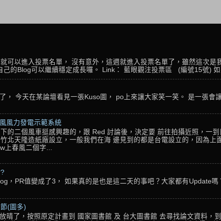
名，就可以進入投票名單， 沒有意外，這週就進入投票名單了，雖然這次是
Blog可以繼續穩定成長囉。 Link： 藍眼觀注投票區 (編號15號) 如果
， 今天在某論壇看見一張Kuso圖， po上來讓大家笑一笑。 是一張會
春風風力發電示範系統
下的二個風車挺感興趣的，跟 Red 討論後，決定要 前往拍攝近照，一
竹北天隆造紙廠設立，一般我們在海 邊見到的都是台電設立的，因為上面
w上春風二個字...
??
g，PR值變成了3， 如果真的是也是這二天的事吧？大家都有Update嗎？ 還
節(圖多)
放晴了，按照原定計畫到 國家圖書館 及 台大圖書館 去尋找論文資料，