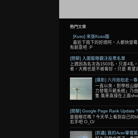
熱門文章
[Kuso] 來張Kuso圖
最近下雨下的好煩阿，人都快發霉了
有創意吧 :P
[閒聊] 入圍藍眼觀注投票名單
上週因為名次為1503名，只差4
者，大概也是不被看好，只是 希望自己的
[攝影] 六月拍拍走－
一直以來，對學校山腳
力發電示範系統」乃由
隻 風車直接在上面sho
[閒聊] Google Page Rank Update 
是我眼花嗎？今天早上看到自己的blo
右手吧 O_O/
[抓蟲] 我的Acer筆電