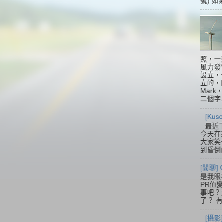
號) 如
照，一
風力發
設立，
立的，
Mar
二個字.
[Ku
最近
今天在
大家笑
到昏倒
[閒聊] 
是我眼
PR值
事吧？大
了？ 有
[攝影