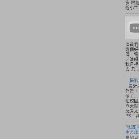
多 跟
近小忙
演員們
幾個好
傳 電
／演唱
秋月裡
去 君...
[攝影
最近
外景，
候了.
拍校園
昨天就
反差太
PS：
[除錯]
用方法
當初以