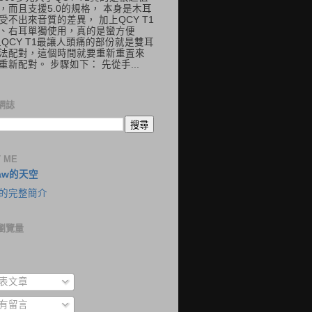
，而且支援5.0的規格， 本身是木耳
受不出來音質的差異， 加上QCY T1
、右耳單獨使用，真的是蠻方便
但QCY T1最讓人頭痛的部份就是雙耳
法配對，這個時間就要重新重置來
重新配對。 步驟如下： 先從手...
網誌
 ME
aw的天空
的完整簡介
瀏覽量
表文章
有留言