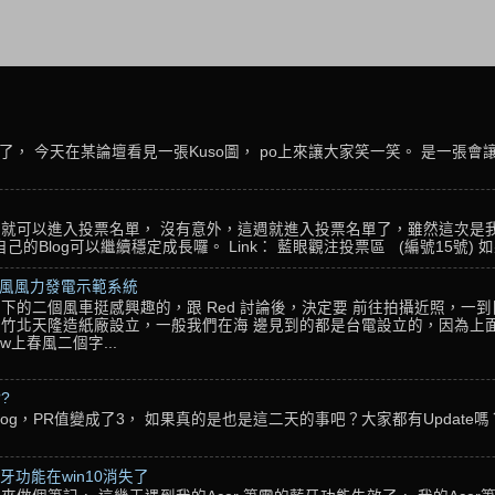
， 今天在某論壇看見一張Kuso圖， po上來讓大家笑一笑。 是一張會
名，就可以進入投票名單， 沒有意外，這週就進入投票名單了，雖然這次是
Blog可以繼續穩定成長囉。 Link： 藍眼觀注投票區 (編號15號) 如果
春風風力發電示範系統
下的二個風車挺感興趣的，跟 Red 討論後，決定要 前往拍攝近照，一
竹北天隆造紙廠設立，一般我們在海 邊見到的都是台電設立的，因為上面
w上春風二個字...
??
g，PR值變成了3， 如果真的是也是這二天的事吧？大家都有Update嗎？ 還
藍牙功能在win10消失了