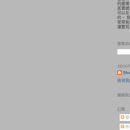
的選擇
其實感
可以左
的。 
常常無
讓雙耳
搜尋此
ABOUT
Sh
檢視我
總網頁
訂閱
發
所