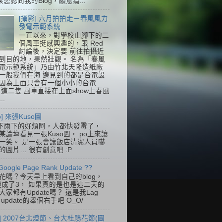
果您認同我的Blog，願意為...
[攝影] 六月拍拍走－春風風力
發電示範系統
一直以來，對學校山腳下的二
個風車挺感興趣的，跟 Red
討論後，決定要 前往拍攝近
到目的地，果然壯觀。 名為「春風
電示範系統」乃由竹北天隆造紙廠
一般我們在海 邊見到的都是台電設
因為上面只會有一個小小的台電
k，這二隻 風車直接在上面show上春風
..
so] 來張Kuso圖
下雨下的好煩阿，人都快發霉了，
某論壇看見一張Kuso圖， po上來讓
一笑。 是一張會讓飯店清潔人員嚇
的圖片… 很有創意吧 :P
Google Page Rank Update ??
花嗎？今天早上看到自己的blog，
變成了3， 如果真的是也是這二天的
家都有Update嗎？ 還是我Lag
update的舉個右手吧 O_O/
] 2007台北燈節、台大杜鵑花節(圖