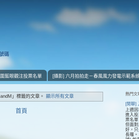
獎號碼
 入圍藍眼觀注投票名單
[攝影] 六月拍拍走－春風風力發電示範系
熱門文
andM」
標籤的文章。
顯示所有文章
[閒聊
上週因
首頁
進入投
票名單
但面對
好，只
長囉。 