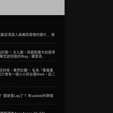
讓飯店清潔人員嚇到昏倒的圖片… 很
我的第一 次入圍，但面對廣大的競爭
您認同我的Blog，願意為...
到目的地，果然壯觀。 名為「春風風
只會有一個小小的台電Mark，這二
是我Lag了？ 有update的舉個