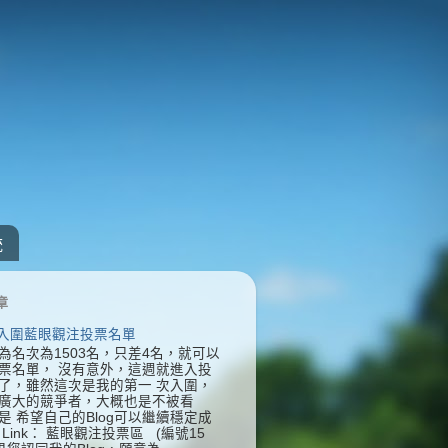
統
章
] 入圍藍眼觀注投票名單
為名次為1503名，只差4名，就可以
票名單， 沒有意外，這週就進入投
了，雖然這次是我的第一 次入圍，
廣大的競爭者，大概也是不被看
是 希望自己的Blog可以繼續穩定成
Link： 藍眼觀注投票區 (編號15