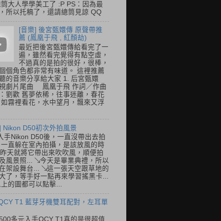
總筒大人學學美工了 :P PS：因為最
，所以托稿了，還請總筒見諒 QQ
[音樂] 後宮甄嬛傳 原聲帶推
薦 (鳳凰于飛 , 紅顏劫)
最近把後宮甄嬛傳給看完了一
遍，雖然看完覺得有點空虛，
不過真的是拍的很好，很棒，
個個角色都非常有味道。 這裡推薦
聽的音樂分享給大家 1. 后宮甄嬛
視劇片尾曲 鳳凰于飛 作詞／作曲
：劉歡 舊夢依稀，往事迷離，春花
 如霧裡看花，水中望月，飄來又浮
] Nikon D50初次外拍風景
入手Nikon D50後，一直沒帶出去拍
 一直躲在室內拍攝，是該放風的時
.. 昨天就將它帶出來吹吹風，順便拍
及風景照... ↘今天是畢業典禮，所以
在架設舞台... ↘這一張天空跟草地的
大了，等手好一點再來學習搖黑卡...
以上的圖都可以點擊...
 QCY T1 藍芽牙機雙耳配對，左耳單
500多元入手QCY T1真的是很超值