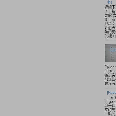
多)
連續下
了，按
書館 
後，就
把論文
會想去
熱的更
怎樣，總
的Acer
359
最近突
都無法
也沒有.
[Ku
日前
Log
過一個
來的總
一點的