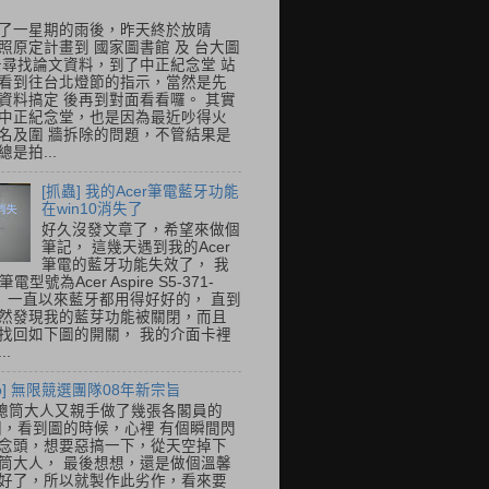
了一星期的雨後，昨天終於放晴
照原定計畫到 國家圖書館 及 台大圖
去尋找論文資料，到了中正紀念堂 站
看到往台北燈節的指示，當然是先
資料搞定 後再到對面看看囉。 其實
中正紀念堂，也是因為最近吵得火
名及圍 牆拆除的問題，不管結果是
是拍...
[抓蟲] 我的Acer筆電藍牙功能
在win10消失了
好久沒發文章了，希望來做個
筆記， 這幾天遇到我的Acer
筆電的藍牙功能失效了， 我
筆電型號為Acer Aspire S5-371-
E， 一直以來藍牙都用得好好的， 直到
然發現我的藍芽功能被關閉，而且
找回如下圖的開關， 我的介面卡裡
..
so] 無限競選團隊08年新宗旨
總筒大人又親手做了幾張各閣員的
o圖，看到圖的時候，心裡 有個瞬間閃
念頭，想要惡搞一下，從天空掉下
筒大人， 最後想想，還是做個溫馨
好了，所以就製作此劣作，看來要