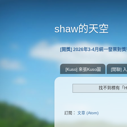
shaw的天空
[開獎] 2026年3-4月統一發票對
[Kuso] 來張Kuso圖
[閒聊]
找不到標有「H
訂閱：
文章 (Atom)