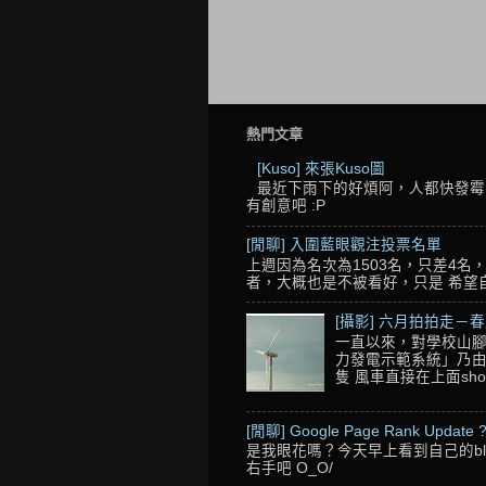
熱門文章
[Kuso] 來張Kuso圖
最近下雨下的好煩阿，人都快發霉了
有創意吧 :P
[閒聊] 入圍藍眼觀注投票名單
上週因為名次為1503名，只差4
者，大概也是不被看好，只是 希望自己的
[攝影] 六月拍拍走－
一直以來，對學校山腳
力發電示範系統」乃由
隻 風車直接在上面sho
[閒聊] Google Page Rank Update 
是我眼花嗎？今天早上看到自己的blo
右手吧 O_O/