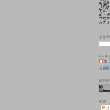
的選擇
其實感
可以左
的。 
常常無
讓雙耳
搜尋此
ABOUT
Sh
檢視我
總網頁
訂閱
發