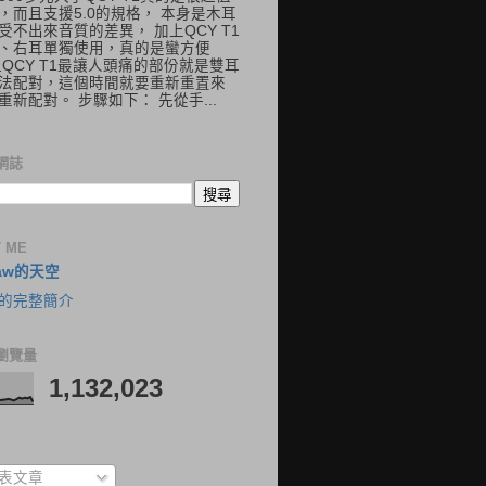
，而且支援5.0的規格， 本身是木耳
受不出來音質的差異， 加上QCY T1
、右耳單獨使用，真的是蠻方便
但QCY T1最讓人頭痛的部份就是雙耳
法配對，這個時間就要重新重置來
重新配對。 步驟如下： 先從手...
網誌
 ME
aw的天空
的完整簡介
瀏覽量
1,132,023
表文章