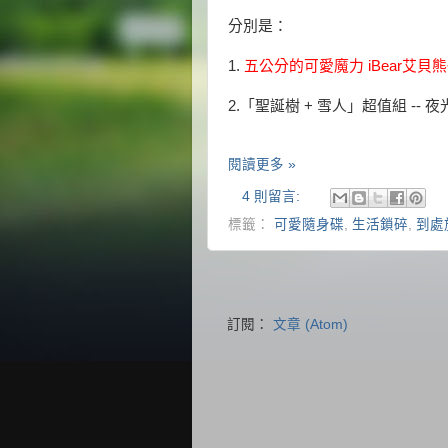
分別是：
1.
五公分的可愛魔力
iBear艾貝熊
2.「聖誕樹 + 雪人」超值組 -- 
閱讀更多 »
4 則留言:
標籤：
可愛隨身碟
,
生活鎖碎
,
到處
訂閱：
文章 (Atom)