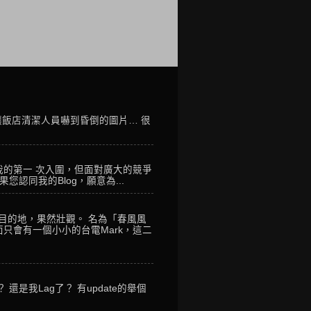
讓飯店清潔人員嚇到昏倒的圖片… 很
我的第一 次入圍，但面對廣大的競爭
您認同我的Blog，願意為...
到目的地，果然壯觀。 名為「春風風
只會有一個小小的台電Mark，這二
是我Lag了？ 有update的舉個