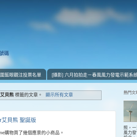
獎號碼
 入圍藍眼觀注投票名單
[攝影] 六月拍拍走－春風風力發電示範系
熱門文
ar艾貝熊
標籤的文章。
顯示所有文章
ar艾貝熊 聖誕版
照，一
風力發
home購物買了幾個應景的小商品。