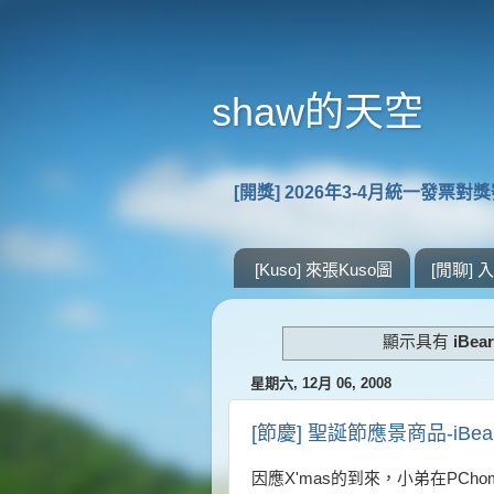
shaw的天空
[開獎] 2026年3-4月統一發票對
[Kuso] 來張Kuso圖
[閒聊]
顯示具有
iBe
星期六, 12月 06, 2008
[節慶] 聖誕節應景商品-iBe
因應X'mas的到來，小弟在PC