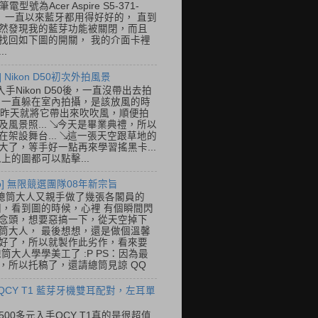
筆電型號為Acer Aspire S5-371-
E， 一直以來藍牙都用得好好的， 直到
然發現我的藍芽功能被關閉，而且
找回如下圖的開關， 我的介面卡裡
..
] Nikon D50初次外拍風景
入手Nikon D50後，一直沒帶出去拍
 一直躲在室內拍攝，是該放風的時
.. 昨天就將它帶出來吹吹風，順便拍
及風景照... ↘今天是畢業典禮，所以
在架設舞台... ↘這一張天空跟草地的
大了，等手好一點再來學習搖黑卡...
以上的圖都可以點擊...
so] 無限競選團隊08年新宗旨
總筒大人又親手做了幾張各閣員的
o圖，看到圖的時候，心裡 有個瞬間閃
念頭，想要惡搞一下，從天空掉下
筒大人， 最後想想，還是做個溫馨
好了，所以就製作此劣作，看來要
總筒大人學學美工了 :P PS：因為最
，所以托稿了，還請總筒見諒 QQ
 QCY T1 藍芽牙機雙耳配對，左耳單
500多元入手QCY T1真的是很超值