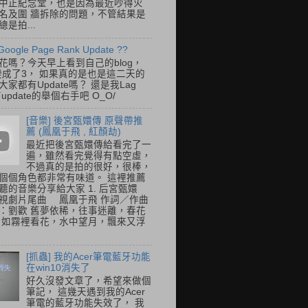
中正紀念堂，也是因為最近吵得火
名及圍 牆拆除的問題，不管結果是
是拍...
Google Page Rank Update ??
花嗎？今天早上看到自己的blog，
變成了3， 如果真的是也是這二天的
家都有Update嗎？ 還是我Lag
update的舉個右手吧 O_O/
[音樂] 後宮甄嬛傳 原聲帶推
薦 (鳳凰于飛 , 紅顏劫)
最近把後宮甄嬛傳給看完了一
遍，雖然看完覺得有點空虛，
不過真的是拍的很好，很棒，
個個角色都非常有味道。 這裡推薦
聽的音樂分享給大家 1. 后宮甄嬛
視劇片尾曲 鳳凰于飛 作詞／作曲
：劉歡 舊夢依稀，往事迷離，春花
 如霧裡看花，水中望月，飄來又浮
[抓蟲] 我的Acer筆電藍牙功能
在win10消失了
好久沒發文章了，希望來做個
筆記， 這幾天遇到我的Acer
筆電的藍牙功能失效了， 我