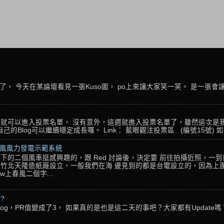
， 今天在某論壇看見一張Kuso圖， po上來讓大家笑一笑。 是一張會
名，就可以進入投票名單， 沒有意外，這週就進入投票名單了，雖然這次是
Blog可以繼續穩定成長囉。 Link： 藍眼觀注投票區 (編號15號) 如果
春風風力發電示範系統
下的二個風車挺感興趣的，跟 Red 討論後，決定要 前往拍攝近照，一
竹北天隆造紙廠設立，一般我們在海 邊見到的都是台電設立的，因為上面
w上春風二個字...
??
g，PR值變成了3， 如果真的是也是這二天的事吧？大家都有Update嗎？ 還