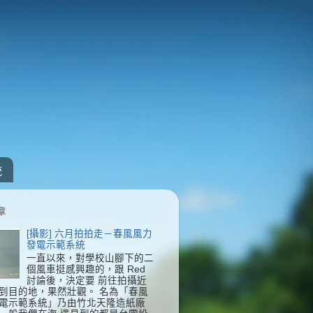
統
章
[攝影] 六月拍拍走－春風風力
發電示範系統
一直以來，對學校山腳下的二
個風車挺感興趣的，跟 Red
討論後，決定要 前往拍攝近
到目的地，果然壯觀。 名為「春風
電示範系統」乃由竹北天隆造紙廠