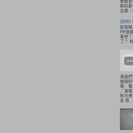
會想去
熱的更
怎樣，總
[閒聊] 
是我眼
PR值
事吧？大
了？ 有
演員們
幾個好
傳 電
／演唱
秋月裡
去 君...