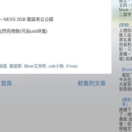
設立，
立的，
Mar
二個字.
~
NEXS 2GB 聖誕老公公碟
[閒聊
上週因
夜光閃亮燈飾(可由usb供電)
進入投
票名單
但面對
好，只
長囉。 
號) 如
旅遊
,
聖誕節
,
iBear艾貝熊
,
usb小物
,
X'mas
[Ku
最近
今天在
首頁
較舊的文章
大家笑
到昏倒
[攝影
多)
連續下
了，按
書館 
後，就
把論文