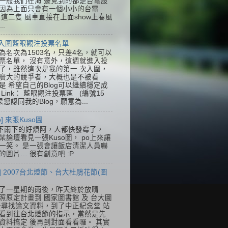
一般我們在海 邊見到的都是台電設
因為上面只會有一個小小的台電
k，這二隻 風車直接在上面show上春風
..
] 入圍藍眼觀注投票名單
為名次為1503名，只差4名，就可以
票名單， 沒有意外，這週就進入投
了，雖然這次是我的第一 次入圍，
廣大的競爭者，大概也是不被看
是 希望自己的Blog可以繼續穩定成
Link： 藍眼觀注投票區 (編號15
果您認同我的Blog，願意為...
so] 來張Kuso圖
下雨下的好煩阿，人都快發霉了，
某論壇看見一張Kuso圖， po上來讓
一笑。 是一張會讓飯店清潔人員嚇
的圖片… 很有創意吧 :P
] 2007台北燈節、台大杜鵑花節(圖
了一星期的雨後，昨天終於放晴
照原定計畫到 國家圖書館 及 台大圖
去尋找論文資料，到了中正紀念堂 站
看到往台北燈節的指示，當然是先
資料搞定 後再到對面看看囉。 其實