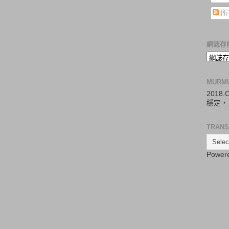
所
網誌存
MURM
2018
穩定，
TRANS
Power