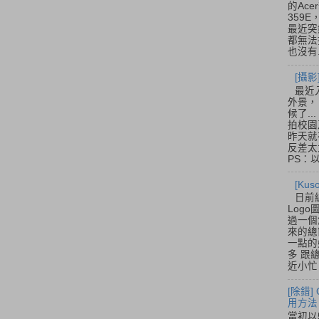
的Acer
359
最近突
都無法
也沒有.
[攝影
最近
外景，
候了.
拍校園
昨天就
反差太
PS：
[Ku
日前
Log
過一個
來的總
一點的
多 跟
近小忙
[除錯]
用方法
當初以