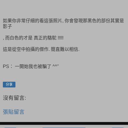
如果你非常仔細的看這張照片, 你會發現那黑色的部份其實是
影子
, 而白色的才是 真正的駱駝 !!!!!
這是從空中拍攝的傑作. 簡直難以相信.
PS： 一開始我也被騙了 ^^"
分享
沒有留言:
張貼留言