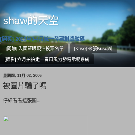
shaw的天空
[開獎] 2026年3-4月統一發票對獎號碼
[閒聊] 入圍藍眼觀注投票名單
[Kuso] 來張Kuso圖
[攝影] 六月拍拍走－春風風力發電示範系統
星期四, 11月 02, 2006
被圖片騙了嗎
仔細看看這張圖...