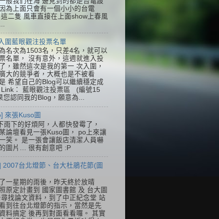
一般我們在海 邊見到的都是台電設
因為上面只會有一個小小的台電
k，這二隻 風車直接在上面show上春風
..
] 入圍藍眼觀注投票名單
為名次為1503名，只差4名，就可以
票名單， 沒有意外，這週就進入投
了，雖然這次是我的第一 次入圍，
廣大的競爭者，大概也是不被看
是 希望自己的Blog可以繼續穩定成
Link： 藍眼觀注投票區 (編號15
果您認同我的Blog，願意為...
so] 來張Kuso圖
下雨下的好煩阿，人都快發霉了，
某論壇看見一張Kuso圖， po上來讓
一笑。 是一張會讓飯店清潔人員嚇
的圖片… 很有創意吧 :P
] 2007台北燈節、台大杜鵑花節(圖
了一星期的雨後，昨天終於放晴
照原定計畫到 國家圖書館 及 台大圖
去尋找論文資料，到了中正紀念堂 站
看到往台北燈節的指示，當然是先
資料搞定 後再到對面看看囉。 其實