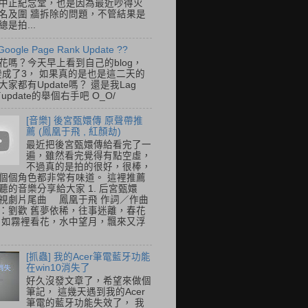
中正紀念堂，也是因為最近吵得火
名及圍 牆拆除的問題，不管結果是
是拍...
Google Page Rank Update ??
花嗎？今天早上看到自己的blog，
變成了3， 如果真的是也是這二天的
家都有Update嗎？ 還是我Lag
update的舉個右手吧 O_O/
[音樂] 後宮甄嬛傳 原聲帶推
薦 (鳳凰于飛 , 紅顏劫)
最近把後宮甄嬛傳給看完了一
遍，雖然看完覺得有點空虛，
不過真的是拍的很好，很棒，
個個角色都非常有味道。 這裡推薦
聽的音樂分享給大家 1. 后宮甄嬛
視劇片尾曲 鳳凰于飛 作詞／作曲
：劉歡 舊夢依稀，往事迷離，春花
 如霧裡看花，水中望月，飄來又浮
[抓蟲] 我的Acer筆電藍牙功能
在win10消失了
好久沒發文章了，希望來做個
筆記， 這幾天遇到我的Acer
筆電的藍牙功能失效了， 我