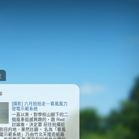
統
章
[攝影] 六月拍拍走－春風風力
發電示範系統
一直以來，對學校山腳下的二
個風車挺感興趣的，跟 Red
討論後，決定要 前往拍攝近
到目的地，果然壯觀。 名為「春風
電示範系統」乃由竹北天隆造紙廠