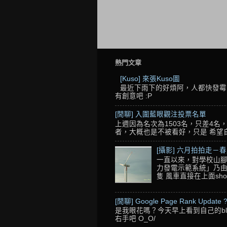
熱門文章
[Kuso] 來張Kuso圖
最近下雨下的好煩阿，人都快發霉了
有創意吧 :P
[閒聊] 入圍藍眼觀注投票名單
上週因為名次為1503名，只差4
者，大概也是不被看好，只是 希望自己的
[攝影] 六月拍拍走－
一直以來，對學校山腳
力發電示範系統」乃由
隻 風車直接在上面sho
[閒聊] Google Page Rank Update 
是我眼花嗎？今天早上看到自己的blo
右手吧 O_O/