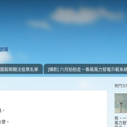
獎號碼
 入圍藍眼觀注投票名單
[攝影] 六月拍拍走－春風風力發電示範系
熱門文
碼，
照，一
方便。
風力發