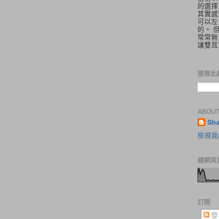
的選擇
其實感
可以左
的。 
常常無
讓雙耳
搜尋此
ABOUT
Sh
檢視我
總網頁
訂閱
發