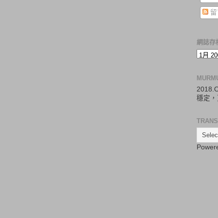
留
網誌存
MURM
2018
穩定，
TRANS
Power