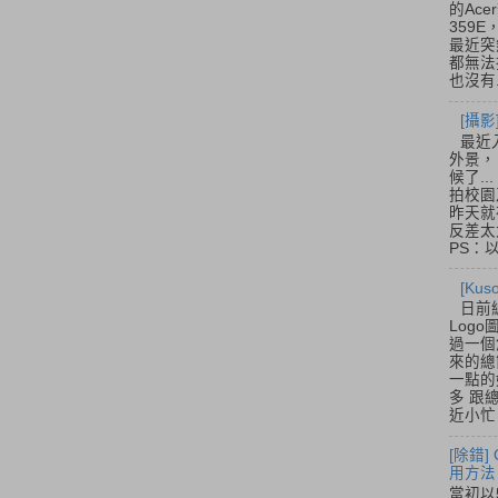
的Acer
359
最近突
都無法
也沒有.
[攝影
最近
外景，
候了.
拍校園
昨天就
反差太
PS：
[Ku
日前
Log
過一個
來的總
一點的
多 跟
近小忙
[除錯]
用方法
當初以