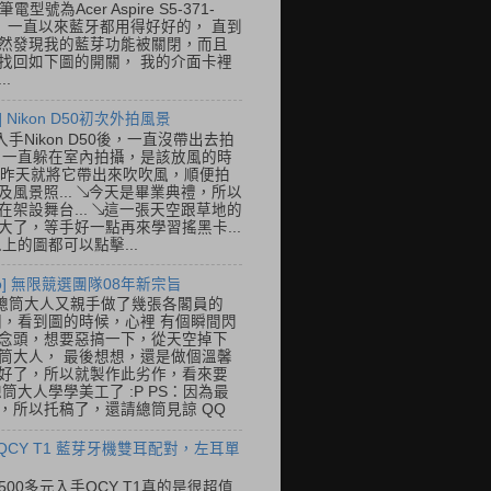
筆電型號為Acer Aspire S5-371-
E， 一直以來藍牙都用得好好的， 直到
然發現我的藍芽功能被關閉，而且
找回如下圖的開關， 我的介面卡裡
..
] Nikon D50初次外拍風景
入手Nikon D50後，一直沒帶出去拍
 一直躲在室內拍攝，是該放風的時
.. 昨天就將它帶出來吹吹風，順便拍
及風景照... ↘今天是畢業典禮，所以
在架設舞台... ↘這一張天空跟草地的
大了，等手好一點再來學習搖黑卡...
以上的圖都可以點擊...
so] 無限競選團隊08年新宗旨
總筒大人又親手做了幾張各閣員的
o圖，看到圖的時候，心裡 有個瞬間閃
念頭，想要惡搞一下，從天空掉下
筒大人， 最後想想，還是做個溫馨
好了，所以就製作此劣作，看來要
總筒大人學學美工了 :P PS：因為最
，所以托稿了，還請總筒見諒 QQ
 QCY T1 藍芽牙機雙耳配對，左耳單
500多元入手QCY T1真的是很超值