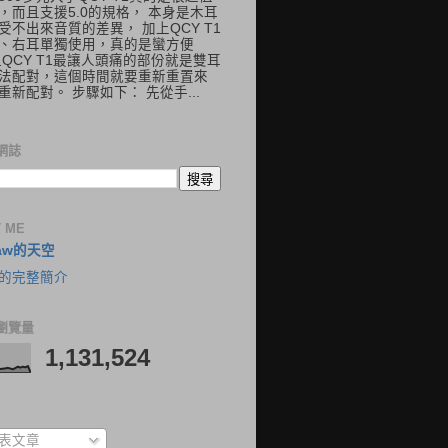
，而且支援5.0的規格， 本身是木耳
受不出來音質的差異， 加上QCY T1
、右耳單獨使用，真的是蠻方便
但QCY T1最讓人頭痛的部份就是雙耳
法配對，這個時間就要重新重置來
重新配對。 步驟如下： 先從手...
網誌
 ME
aw的天空
的完整簡介
瀏覽量
1,131,524
表文章