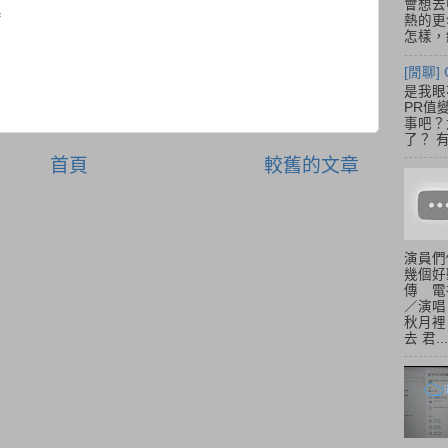
會想去
具
熱的更
怎樣，總
[閒聊] 
是我眼
PR值
事吧？大
了？ 有
首頁
較舊的文章
演員們
幾個好
傳 電
／演唱
秋月裡
去 君...