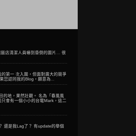
讓飯店清潔人員嚇到昏倒的圖片… 很
我的第一 次入圍，但面對廣大的競爭
您認同我的Blog，願意為...
到目的地，果然壯觀。 名為「春風風
只會有一個小小的台電Mark，這二
是我Lag了？ 有update的舉個