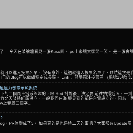
， 今天在某論壇看見一張Kuso圖， po上來讓大家笑一笑。 是一張會
名，就可以進入投票名單， 沒有意外，這週就進入投票名單了，雖然這次是
Blog可以繼續穩定成長囉。 Link： 藍眼觀注投票區 (編號15號) 如果
春風風力發電示範系統
下的二個風車挺感興趣的，跟 Red 討論後，決定要 前往拍攝近照，一
竹北天隆造紙廠設立，一般我們在海 邊見到的都是台電設立的，因為上面
w上春風二個字...
??
g，PR值變成了3， 如果真的是也是這二天的事吧？大家都有Update嗎？ 還