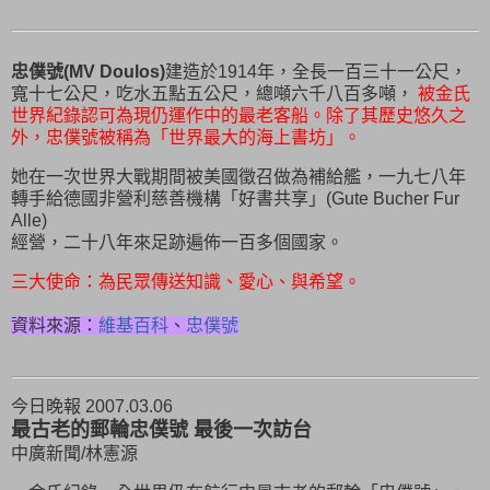
忠僕號(MV Doulos)
建造於
1914年
，全長一百三十一公尺，
寬十七公尺，吃水五點五公尺，總噸六千八百多噸，
被
金氏
世界紀錄
認可為現仍運作中的最老
客船
。除了其歷史悠久之
外，忠僕號被稱為「世界最大的海上書坊」。
她在一次世界大戰期間被美國徵召做為補給艦，一九七八年
轉手給德國非營利慈善機構「好書共享」(Gute Bucher Fur
Alle)
經營，二十八年來足跡遍佈一百多個國家。
三大使命：為民眾傳送知識、愛心、與希望。
資料來源：
維基百科
、
忠僕號
今日晚報 2007.03.06
最古老的郵輪忠僕號 最後一次訪台
中廣新聞/林憲源