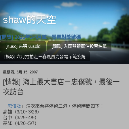
shaw的天空
[開獎] 2026年3-4月統一發票對獎號碼
[Kuso] 來張Kuso圖
[閒聊] 入圍藍眼觀注投票名單
[攝影] 六月拍拍走－春風風力發電示範系統
星期四, 3月 15, 2007
[情報] 海上最大書店－忠僕號，最後一
次訪台
「
忠僕號
」這次來台將停留三港，停留時間如下：
高雄（3/10~3/26）
台中（3/29~4/9）
基隆（4/20~5/7）