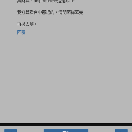
真訝異，peipei姐會來這邊耶 :P
我打算看台中那場的，清明節掃墓完
再過去囉。
回覆