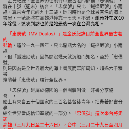
金氏紀錄、全世界仍在航行中最古老的郵輪「忠僕號」，
將在十號（週末）訪台。「忠僕號」只比「鐵達尼號」小兩
歲，算來今年已經九十三歲，她同時也是全球最有名的海上
書屋，十號起將在高雄港停靠十七天。不過，
她預計在2010
年除役，這次到訪也將是她最後一次在台灣亮相。
「忠僕號（MV Doulos）」是金氏紀錄目前全世界最古老
的
郵輪
，造於一九一四年，只比鼎鼎大名的「鐵達尼號」小兩
歲
，但「鐵達尼號」因為開沒幾天就沉船而知名，至於「忠僕
號」
則是因為是全世界最大的海上書展而眾所周知，超過六千種
書
籍隨著「忠僕號」環行全世界。
「忠僕號」是屬於德國的一個團體叫做「好書分享協
會」，
船上有來自五十個國家的三百名基督徒青年，把帶著好書分
享
給全世界當成信仰奉獻的一部分
。
「忠僕號」這次來台將走
訪
高雄（三月九日至二十六日），台中（三月二十九日至四月