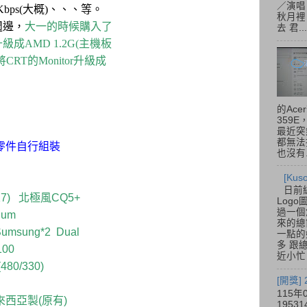
／演唱
Kbps(大概)、、、等。
秋月裡
週邊，
大一的時候購入了
去 君...
成AMD 1.2G(主機板
RT的Monitor升級成
的Acer
359
最近突
都無法
零件自行組裝
也沒有.
[Ku
日前
+(K7) 北極風CQ5+
Log
過一個
atinum
來的總
umsung*2 Dual
一點的
多 跟
100
近小忙
(480/330)
[開獎]
115年
馬來西亞製(原有)
195