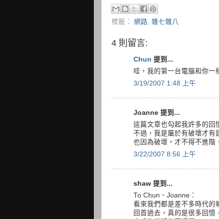
標籤：
網路
,
雜七雜八
4 則留言:
Chun
提到...
哇，我的第一台電腦和你一樣
3/19/2007 1:48 上午
Joanne 提到...
這篇文章也勾起我許多的回憶..
不過，我是屬於有破壞才有
也因為破壞，才不得不進階
3/22/2007 8:56 上午
shaw 提到...
To Chun、Joanne：
看來我們都是差不多時代的嘛
回首過去，真的是很多回憶