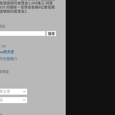
獎號碼相同者獎金1,000萬元 特獎
41329 同期統一發票收執聯8位數號碼
號碼相同者獎金2...
網誌
 ME
aw的天空
的完整簡介
瀏覽量
表文章
言