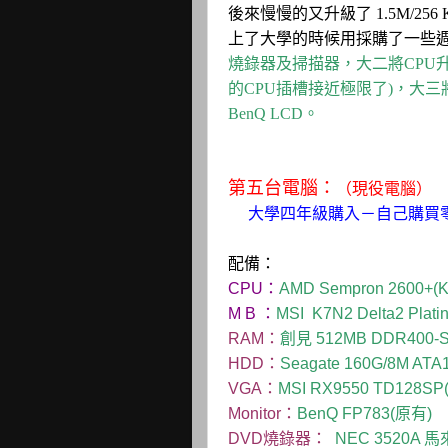
後來慢慢的又升級了 1.5M/256 
上了大學的時候用採購了一些
燒錄器及掃描器，大二將CPU升級
的CPU插槽接近極限了)，大三將C
BenQ LCD。
第五台電腦：
（現役電腦）
大學四
年級購入－自己購買
配備：
CPU：
AMD Sempron 2600
M B ：
MSI K7N2 Delta2 Pl
RAM：
創見 512MB DDR400-S
HDD：
Seagate 160G/8M ATA
VGA：
MSI RX9550 TD128SP
Monitor：
BenQ FP783(原有)
DVD燒錄器：
NEC 3520A 