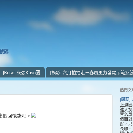
獎號碼
[Kuso] 來張Kuso圖
[攝影] 六月拍拍走－春風風力發電示範系
熱門文
[閒聊
上週因
進入投
票名單
出個回憶錄吧。
但面對
好，只
長囉。 