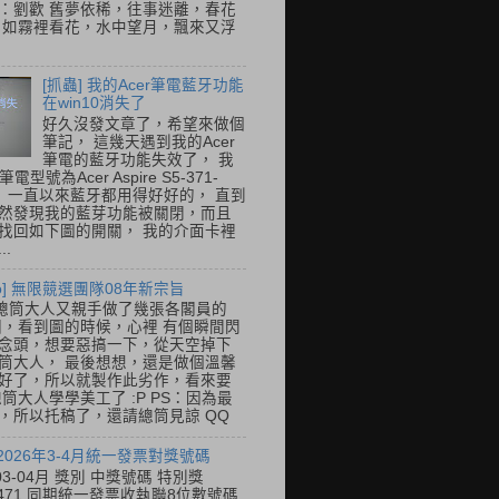
：劉歡 舊夢依稀，往事迷離，春花
 如霧裡看花，水中望月，飄來又浮
[抓蟲] 我的Acer筆電藍牙功能
在win10消失了
好久沒發文章了，希望來做個
筆記， 這幾天遇到我的Acer
筆電的藍牙功能失效了， 我
筆電型號為Acer Aspire S5-371-
E， 一直以來藍牙都用得好好的， 直到
然發現我的藍芽功能被關閉，而且
找回如下圖的開關， 我的介面卡裡
..
so] 無限競選團隊08年新宗旨
總筒大人又親手做了幾張各閣員的
o圖，看到圖的時候，心裡 有個瞬間閃
念頭，想要惡搞一下，從天空掉下
筒大人， 最後想想，還是做個溫馨
好了，所以就製作此劣作，看來要
總筒大人學學美工了 :P PS：因為最
，所以托稿了，還請總筒見諒 QQ
 2026年3-4月統一發票對獎號碼
03-04月 獎別 中獎號碼 特別獎
31471 同期統一發票收執聯8位數號碼