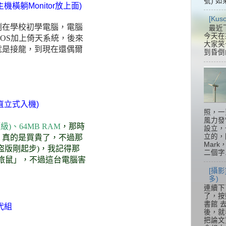
號) 如
橫躺Monitor放上面)
[Ku
剛在學校初學電腦，電腦
最近
今天在
OS加上倚天系統，後來
大家笑
玩的就是接龍，到現在還偶爾
到昏倒
直立式入機)
照，一
風力發
)、64MB RAM
，那時
設立，
立的，
，真的是買貴了，不過那
Mar
盜版剛起步)，我記得那
二個字.
小旅鼠」，不過這台電腦害
[攝影
多)
連續下
了，按
書館 
代組
後，就
把論文