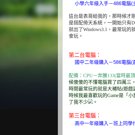
小學六年級入手－486電腦(主機
這台是表哥給我的，那時候才
是搭配倚天系統，一開始只有D
就出了Windows3.1，最常
會玩。
第二台電腦：
國中二年級購入－586電腦(
配備：CPU－奔騰133(當時最頂級
候傻傻的不懂電腦買了四萬三
時間最常玩的就是大補帖(遊戲
時候我最喜歡玩的Game是「
了我不少
。
第三台電腦：
高中一年級購入－班上同學