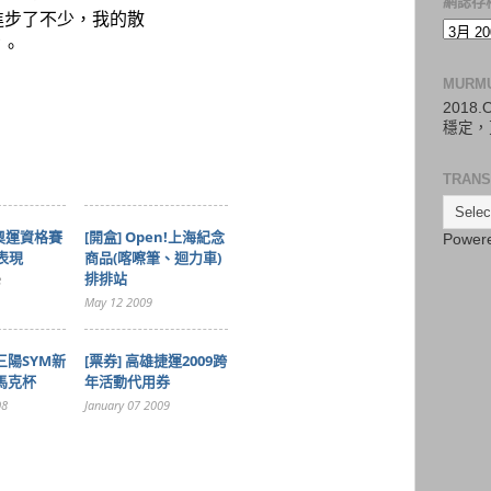
網誌存
進步了不少，我的散
了。
MURM
2018
穩定，
TRANS
球奧運資格賽
[開盒] Open!上海紀念
Power
表現
商品(喀嚓筆、迴力車)
排排站
8
May 12 2009
8三陽SYM新
[票券] 高雄捷運2009跨
馬克杯
年活動代用券
08
January 07 2009