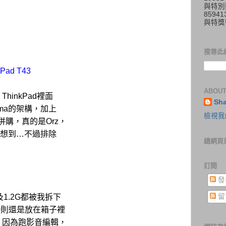
與特別
859
與特獎
搜尋此
Pad T43
ABOUT
hinkPad裡面
Sh
ma的架構，加上
檢視我
購，真的是Orz，
沒想到…不過排除
總網頁
訂閱
發
留
及1.2G都被我拆下
50則還是放在箱子裡
，因為跑影音編輯，