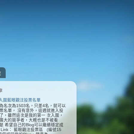
統
章
] 入圍藍眼觀注投票名單
為名次為1503名，只差4名，就可以
票名單， 沒有意外，這週就進入投
了，雖然這次是我的第一 次入圍，
廣大的競爭者，大概也是不被看
是 希望自己的Blog可以繼續穩定成
Link： 藍眼觀注投票區 (編號15