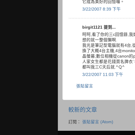
它成為美好的回憶囉。
3/22/2007 8:39 下午
birgit1121 提到...
呵呵,看了你的三c回憶錄,
想的就一整個懶啊.
我光是筆記型電腦就有4台,從
換了大概4台主機,4台moni
晶螢幕;數位相機從canon的pro 9
人家女生都是花錢買名牌衣`
都叫我三C天后就.^Ｑ^
3/22/2007 11:03 下午
張貼留言
較新的文章
訂閱：
張貼留言 (Atom)