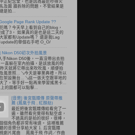
中正紀念堂，也是因為最近吵得火
名及圍 牆拆除的問題，不管結果是
是拍...
Google Page Rank Update ??
花嗎？今天早上看到自己的blog，
變成了3， 如果真的是也是這二天的
家都有Update嗎？ 還是我Lag
update的舉個右手吧 O_O/
] Nikon D50初次外拍風景
入手Nikon D50後，一直沒帶出去拍
 一直躲在室內拍攝，是該放風的時
.. 昨天就將它帶出來吹吹風，順便拍
及風景照... ↘今天是畢業典禮，所以
在架設舞台... ↘這一張天空跟草地的
大了，等手好一點再來學習搖黑卡...
以上的圖都可以點擊...
[音樂] 後宮甄嬛傳 原聲帶推
薦 (鳳凰于飛 , 紅顏劫)
最近把後宮甄嬛傳給看完了一
遍，雖然看完覺得有點空虛，
不過真的是拍的很好，很棒，
個個角色都非常有味道。 這裡推薦
聽的音樂分享給大家 1. 后宮甄嬛
視劇片尾曲 鳳凰于飛 作詞／作曲