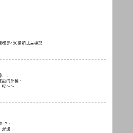
都是486橫躺式主機耶
...
建設的那種．
．哎～～
 :P，
，就讓