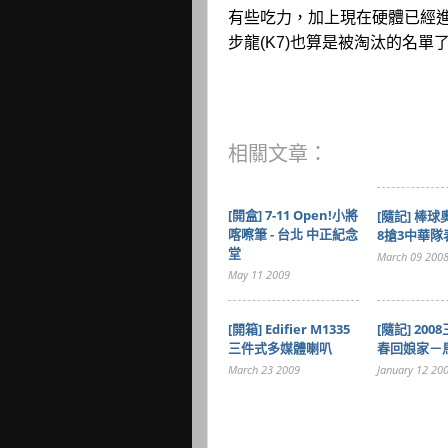
有些吃力，加上現在硬體已經
步龍(K7)也算是被淘汰的名單
相關文章：
[開盒] 7-11 Open!小將
[隨記] 棒
喀嚓筆 - 台北 中正紀念
8搶3中華隊
堂
March 09 200
May 11 2009
[開箱] Edifier M1335
[隨記] 200
三件式多媒體喇叭
春回娘家－
March 23 2009
January 12 20