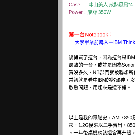
Case ：
冰山美人 散熱風扇*4
Power：
康舒 350W
第一台Notebook：
大學畢業前
購入－IBM Think
後悔買了這台，因為這台是IBM T
最熱的一台，或許是因為Sono
買沒多久，NB部門就被聯想所併
當初就是看中IBM的散熱佳，
散熱問題，用起來是還不錯。
以上是我的電腦史，AMD 850
來，1.2G後來以二手賣出，8
。一年後桌機應該還會再升級