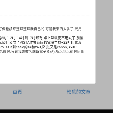
我好像也該來整理整理我自己的,可是我東西太多了,光用
8吋`12吋`14吋到17吋都有,桌上型就更不用說了,前後
tor,最近又敗了VISTA作業系統的電腦主機+22吋的寬液
0 is到casio的z4和z40,然後,又是canon,350D....
名牌包,只有我專敗名牌E(電子產品),所以我以前的同事
首頁
較舊的文章