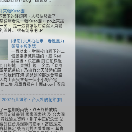
果您認同我的Blog，願意為...
so] 來張Kuso圖
下雨下的好煩阿，人都快發霉了，
某論壇看見一張Kuso圖， po上來讓
一笑。 是一張會讓飯店清潔人員嚇
的圖片… 很有創意吧 :P
[攝影] 六月拍拍走－春風風力
發電示範系統
一直以來，對學校山腳下的二
個風車挺感興趣的，跟 Red
討論後，決定要 前往拍攝近
到目的地，果然壯觀。 名為「春風
電示範系統」乃由竹北天隆造紙廠
一般我們在海 邊見到的都是台電設
因為上面只會有一個小小的台電
k，這二隻 風車直接在上面show上春風
..
] 2007台北燈節、台大杜鵑花節(圖
了一星期的雨後，昨天終於放晴
照原定計畫到 國家圖書館 及 台大圖
去尋找論文資料，到了中正紀念堂 站
看到往台北燈節的指示，當然是先
資料搞定 後再到對面看看囉。 其實