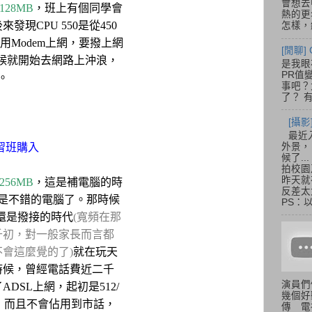
會想去
128MB
，班上有個同學會
熱的更
現CPU 550是從450
怎樣，總
用Modem上網，要撥上網
[閒聊] 
候就開始去網路上沖浪，
是我眼
PR值
。
事吧？大
了？ 有
[攝影
最近
外景，
習班購入
候了.
拍校園
昨天就
256MB
，這是補電腦的時
反差太
是不錯的電腦了。那時候
PS：
時期還是撥接的時代
(寬頻在那
千初，對一般家長而言都
會這麼覺的了)
就在玩天
時候，曾經電話費近二千
演員們
DSL上網，起初是512/
幾個好
了，而且不會佔用到市話，
傳 電