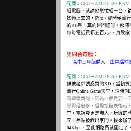
配備：CPU－AMD 550，RAM 
組電腦，就請他幫忙組一台，後來發
操頻上去的，冏rz。那時候流行
的BB叫，真的是回憶呀，那時
每每電話費都五百元↑，真敗家
第四台電腦：
高中三年級購入－由電腦補
配備：CPU－AMD 850，RAM 
候被老師誘惑買的XD，當初算
流行Online Game天堂，這
時還蠻貴的，因為一個月要一
覺得是奢侈，但撥接破表後就不
堂，電話費更是嚇人，玩瘋的
元，差點被趕出家門。後來辦了A
64Kbps，至此網路費就固定