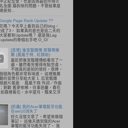
中正紀念堂，也是因為最近吵得火
名及圍 牆拆除的問題，不管結果是
是拍...
Google Page Rank Update ??
花嗎？今天早上看到自己的blog，
變成了3， 如果真的是也是這二天的
家都有Update嗎？ 還是我Lag
update的舉個右手吧 O_O/
[音樂] 後宮甄嬛傳 原聲帶推
薦 (鳳凰于飛 , 紅顏劫)
最近把後宮甄嬛傳給看完了一
遍，雖然看完覺得有點空虛，
不過真的是拍的很好，很棒，
個個角色都非常有味道。 這裡推薦
聽的音樂分享給大家 1. 后宮甄嬛
視劇片尾曲 鳳凰于飛 作詞／作曲
：劉歡 舊夢依稀，往事迷離，春花
 如霧裡看花，水中望月，飄來又浮
[抓蟲] 我的Acer筆電藍牙功能
在win10消失了
好久沒發文章了，希望來做個
筆記， 這幾天遇到我的Acer
筆電的藍牙功能失效了， 我