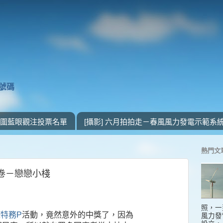
獎號碼
 入圍藍眼觀注投票名單
[攝影] 六月拍拍走－春風風力發電示範系
熱門文
宿卷－戀戀小棧
照，一
特務P
活動，竟然意外的中獎了，因為
風力發