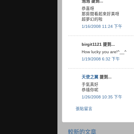
泡泡 提到...
恭喜呀
那房間看起來好美呀
超夢幻的啦
1/16/2008 11:24 下午
birgit1121 提到...
How lucky you are!^__^
1/19/2008 6:32 下午
天使之翼
提到...
手氣真好
恭禧你呢
1/26/2008 10:35 下午
張貼留言
較新的文章