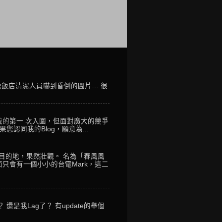
讓飯店清潔人員嚇到昏倒的圖片… 很
我的第一 次入圍，但面對廣大的競爭
您認同我的Blog，願意為...
到目的地，果然壯觀。 名為「春風風
只會有一個小小的台電Mark，這二
是我Lag了？ 有update的舉個