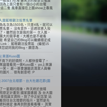
一般我們在海 邊見到的都是台電設
因為上面只會有一個小小的台電
k，這二隻 風車直接在上面show上春風
..
] 入圍藍眼觀注投票名單
為名次為1503名，只差4名，就可以
票名單， 沒有意外，這週就進入投
了，雖然這次是我的第一 次入圍，
廣大的競爭者，大概也是不被看
是 希望自己的Blog可以繼續穩定成
Link： 藍眼觀注投票區 (編號15
果您認同我的Blog，願意為...
so] 來張Kuso圖
下雨下的好煩阿，人都快發霉了，
某論壇看見一張Kuso圖， po上來讓
一笑。 是一張會讓飯店清潔人員嚇
的圖片… 很有創意吧 :P
] 2007台北燈節、台大杜鵑花節(圖
了一星期的雨後，昨天終於放晴
照原定計畫到 國家圖書館 及 台大圖
去尋找論文資料，到了中正紀念堂 站
看到往台北燈節的指示，當然是先
資料搞定 後再到對面看看囉。 其實