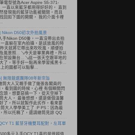
筆電型號為Acer Aspire S5-371-
E， 一直以來藍牙都用得好好的， 直到
然發現我的藍芽功能被關閉，而且
找回如下圖的開關， 我的介面卡裡
..
] Nikon D50初次外拍風景
入手Nikon D50後，一直沒帶出去拍
 一直躲在室內拍攝，是該放風的時
.. 昨天就將它帶出來吹吹風，順便拍
及風景照... ↘今天是畢業典禮，所以
在架設舞台... ↘這一張天空跟草地的
大了，等手好一點再來學習搖黑卡...
以上的圖都可以點擊...
so] 無限競選團隊08年新宗旨
總筒大人又親手做了幾張各閣員的
o圖，看到圖的時候，心裡 有個瞬間閃
念頭，想要惡搞一下，從天空掉下
筒大人， 最後想想，還是做個溫馨
好了，所以就製作此劣作，看來要
總筒大人學學美工了 :P PS：因為最
，所以托稿了，還請總筒見諒 QQ
 QCY T1 藍芽牙機雙耳配對，左耳單
500多元入手QCY T1真的是很超值