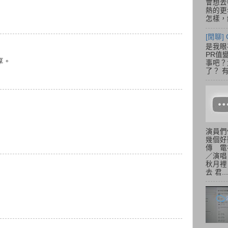
會想去
熱的更
怎樣，總
[閒聊] 
是我眼
PR值
享。
事吧？大
了？ 有
演員們
幾個好
傳 電
／演唱
秋月裡
去 君...