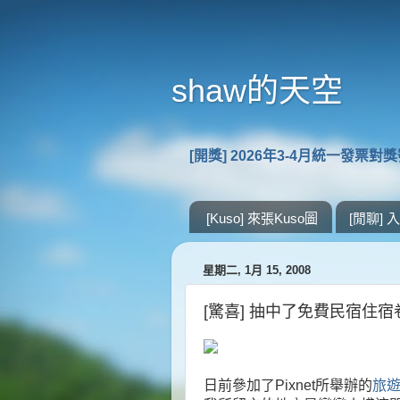
shaw的天空
[開獎] 2026年3-4月統一發票對
[Kuso] 來張Kuso圖
[閒聊]
星期二, 1月 15, 2008
[驚喜] 抽中了免費民宿住
日前參加了Pixnet所舉辦的
旅遊