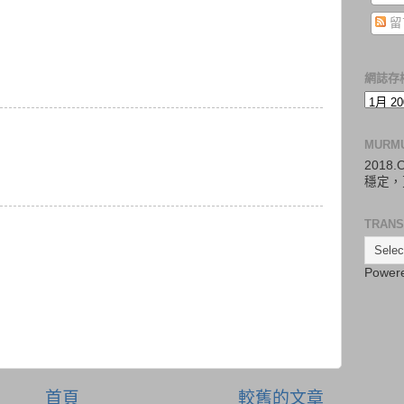
留
網誌存
MURM
2018
穩定，
TRANS
Power
首頁
較舊的文章