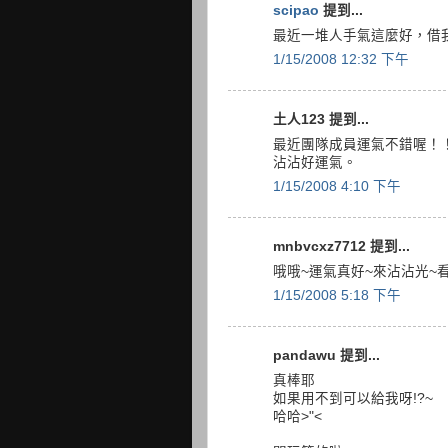
scipao
提到...
最近一堆人手氣這麼好，借
1/15/2008 12:32 下午
土人123 提到...
最近團隊成員運氣不錯喔！
沾沾好運氣。
1/15/2008 4:10 下午
mnbvcxz7712 提到...
哦哦~運氣真好~來沾沾光~
1/15/2008 5:18 下午
pandawu 提到...
真棒耶
如果用不到可以給我呀!?~
哈哈>"<