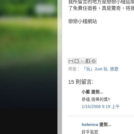
我所留言的地方是戀戀小棧這
了免費住宿卷，真是驚奇，待
戀戀小棧網站
標籤：
「玩」Just 玩
,
旅遊
15 則留言:
小藍 提到...
恭禧,很棒的獎!!
1/15/2008 9:19 上午
helenna
提到...
好手氣耶