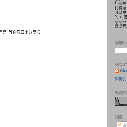
的選擇
其實感
可以左
的。 
常常無
讓雙耳
漂亮..等你玩回來分享摟
搜尋此
ABOUT
Sh
檢視我
總網頁
訂閱
發