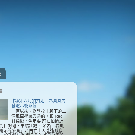
統
章
[攝影] 六月拍拍走－春風風力
發電示範系統
一直以來，對學校山腳下的二
個風車挺感興趣的，跟 Red
討論後，決定要 前往拍攝近
到目的地，果然壯觀。 名為「春風
電示範系統」乃由竹北天隆造紙廠