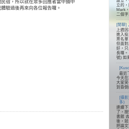
設立，
間民宿，所以就在眾多回應者當中抽中
立的，
我體驗過後再來向各位報告囉。
Mar
二個字.
[閒聊
上週因
進入投
票名單
但面對
好，只
長囉。 
號) 如
[Ku
最近
今天在
大家笑
到昏倒
[攝影
多)
連續下
了，按
書館 
後，就
把論文