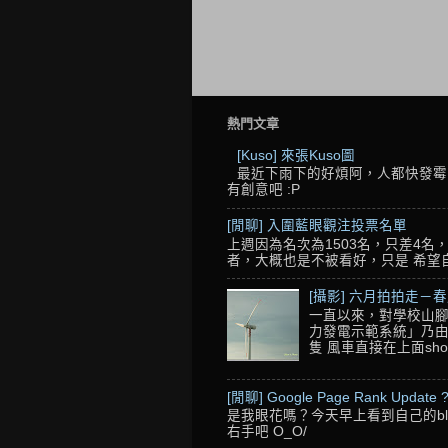
熱門文章
[Kuso] 來張Kuso圖
最近下雨下的好煩阿，人都快發霉了
有創意吧 :P
[閒聊] 入圍藍眼觀注投票名單
上週因為名次為1503名，只差4
者，大概也是不被看好，只是 希望自己的
[攝影] 六月拍拍走－
一直以來，對學校山腳
力發電示範系統」乃由
隻 風車直接在上面sho
[閒聊] Google Page Rank Update 
是我眼花嗎？今天早上看到自己的blo
右手吧 O_O/