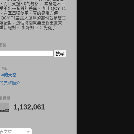
，而且支援5.0的規格， 本身是木耳
受不出來音質的差異， 加上QCY T1
、右耳單獨使用，真的是蠻方便
但QCY T1最讓人頭痛的部份就是雙耳
法配對，這個時間就要重新重置來
重新配對。 步驟如下： 先從手...
網誌
 ME
aw的天空
的完整簡介
瀏覽量
1,132,061
表文章