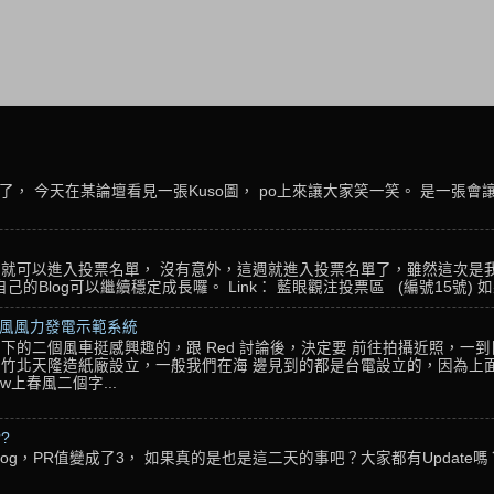
， 今天在某論壇看見一張Kuso圖， po上來讓大家笑一笑。 是一張會
名，就可以進入投票名單， 沒有意外，這週就進入投票名單了，雖然這次是
Blog可以繼續穩定成長囉。 Link： 藍眼觀注投票區 (編號15號) 如果
春風風力發電示範系統
下的二個風車挺感興趣的，跟 Red 討論後，決定要 前往拍攝近照，一
竹北天隆造紙廠設立，一般我們在海 邊見到的都是台電設立的，因為上面
w上春風二個字...
??
g，PR值變成了3， 如果真的是也是這二天的事吧？大家都有Update嗎？ 還