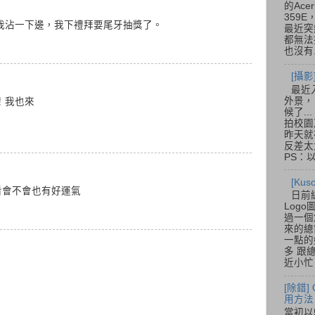
的Acer
359
我沾一下邊，我下禮拜要尾牙抽獎了。
最近突
都無法
也沒有.
[攝影
最近
外景，
！我也來
候了.
拍校園
昨天就
反差太
PS：
[Ku
看會不會也有好運氣
日前
Log
過一個
來的總
一點的
多 跟
近小忙
[除錯]
用方法
當初以