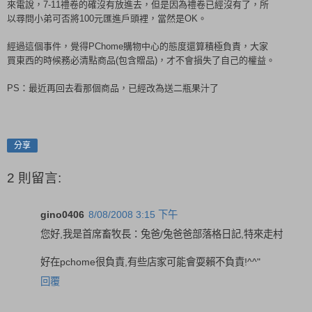
來電說，7-11禮卷的確沒有放進去，但是因為禮卷已經沒有了，所
以尋問小弟可否將100元匯進戶頭裡，當然是OK。
經過這個事件，覺得PChome購物中心的態度還算積極負責，大家
買東西的時候務必清點商品(包含贈品)，才不會損失了自己的權益。
PS：最近再回去看那個商品，已經改為送二瓶果汁了
分享
2 則留言:
gino0406
8/08/2008 3:15 下午
您好,我是首席畜牧長：兔爸/兔爸爸部落格日記,特來走村
好在pchome很負責,有些店家可能會耍賴不負責!^^"
回覆