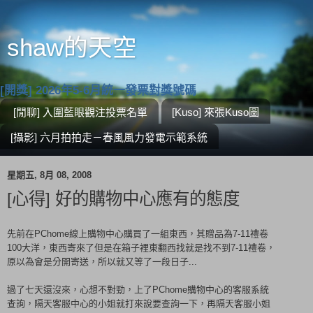
shaw的天空
[開獎] 2026年5-6月統一發票對獎號碼
[閒聊] 入圍藍眼觀注投票名單
[Kuso] 來張Kuso圖
[攝影] 六月拍拍走－春風風力發電示範系統
星期五, 8月 08, 2008
[心得] 好的購物中心應有的態度
先前在PChome線上購物中心購買了一組東西，其贈品為7-11禮卷
100大洋，東西寄來了但是在箱子裡東翻西找就是找不到7-11禮卷，
原以為會是分開寄送，所以就又等了一段日子...
過了七天還沒來，心想不對勁，上了PChome購物中心的客服系統
查詢，隔天客服中心的小姐就打來說要查詢一下，再隔天客服小姐