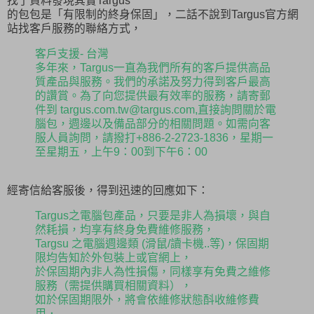
找了資料發現其實Targus
的包包是「有限制的終身保固」，二話不說到Targus官方網
站找客戶服務的聯絡方式，
客戶支援- 台灣
多年來，Targus一直為我們所有的客戶提供高品
質產品與服務。我們的承諾及努力得到客戶最高
的讚賞。為了向您提供最有效率的服務，請寄郵
件到 targus.com.tw@targus.com,直接詢問關於電
腦包，週邊以及備品部分的相關問題。如需向客
服人員詢問，請撥打+886-2-2723-1836，星期一
至星期五，上午9：00到下午6：00
經寄信給客服後，得到迅速的回應如下：
Targus之電腦包產品，只要是非人為損壞，與自
然耗損，均享有終身免費維修服務，
Targsu 之電腦週邊類 (滑鼠/讀卡機..等)，保固期
限均告知於外包裝上或官網上，
於保固期內非人為性損傷，同樣享有免費之維修
服務（需提供購買相關資料），
如於保固期限外，將會依維修狀態酙收維修費
用．