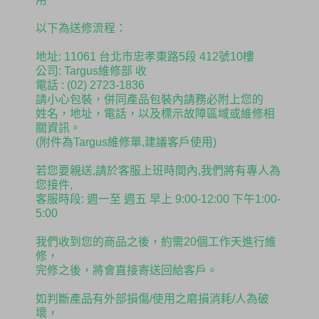
以下為送修流程：
地址: 11061 台北市忠孝東路5段 412號10樓
公司: Targus維修部 收
電話 : (02) 2723-1836
請小心包裝，併同產品包裝內請務必附上您的
姓名，地址，電話，以及標示故障區域或維修相
關資訊。
(附件為Targus維修單,建議客戶使用)
若您要親送,請於客服上班時間內,我們將有專人為
您接件,
客服時段: 週一至 週五 早上 9:00-12:00 下午1:00-
5:00
我們收到您的商品之後，約需20個工作天進行維
修，
完修之後，將會直接寄送回給客戶。
如判斷產品有外部損傷/使用之磨損消耗/人為破
壞，