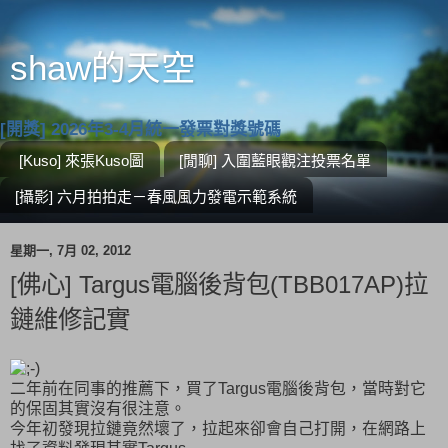
shaw的天空
[開獎] 2026年3-4月統一發票對獎號碼
[Kuso] 來張Kuso圖
[閒聊] 入圍藍眼觀注投票名單
[攝影] 六月拍拍走－春風風力發電示範系統
星期一, 7月 02, 2012
[佛心] Targus電腦後背包(TBB017AP)拉
鏈維修記實
二年前在同事的推薦下，買了Targus電腦後背包，當時對它
的保固其實沒有很注意。
今年初發現拉鏈竟然壞了，拉起來卻會自己打開，在網路上