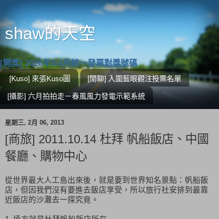
shaw的天空
[開獎] 2026年3-4月統一發票對獎號碼
[Kuso] 來張Kuso圖
[閒聊] 入圍藍眼觀注投票名單
[攝影] 六月拍拍走－春風風力發電示範系統
星期三, 2月 06, 2013
[商旅] 2011.10.14 杜拜 帆船飯店、中國
餐廳、購物中心
從世界最大人工島出來後，就是要到世界知名景點：帆船飯
店，但因我們沒有要進去飯店享受，所以旅行社安排到最靠
近飯店的沙灘去一探究竟。