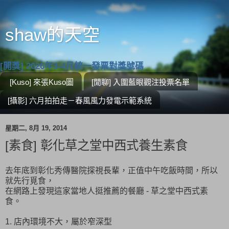
shaw的天空
[開獎] 2026年3-4月統一發票對獎號碼
[Kuso] 來張Kuso圖
[閒聊] 入圍藍眼觀注投票名單
[攝影] 六月拍拍走－春風風力發電示範系統
星期二, 8月 19, 2014
[素食] 彰化草之堂中西式養生素食
去年底到彰化秀傳醫院探視長輩，正值中午吃飯時間，所以
就先行覓食，
在網路上發現這家當地人挺推薦的餐廳 - 草之堂中西式素
食。
1. 店內環境不大，屬於窄深型