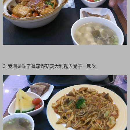
3. 我則是點了蕃茄野菇義大利麵與兒子一起吃