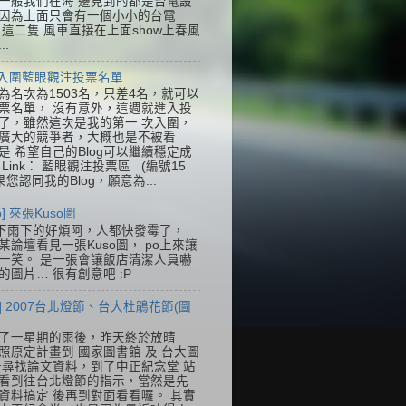
一般我們在海 邊見到的都是台電設
因為上面只會有一個小小的台電
k，這二隻 風車直接在上面show上春風
..
] 入圍藍眼觀注投票名單
為名次為1503名，只差4名，就可以
票名單， 沒有意外，這週就進入投
了，雖然這次是我的第一 次入圍，
廣大的競爭者，大概也是不被看
是 希望自己的Blog可以繼續穩定成
Link： 藍眼觀注投票區 (編號15
果您認同我的Blog，願意為...
so] 來張Kuso圖
下雨下的好煩阿，人都快發霉了，
某論壇看見一張Kuso圖， po上來讓
一笑。 是一張會讓飯店清潔人員嚇
的圖片… 很有創意吧 :P
] 2007台北燈節、台大杜鵑花節(圖
了一星期的雨後，昨天終於放晴
照原定計畫到 國家圖書館 及 台大圖
去尋找論文資料，到了中正紀念堂 站
看到往台北燈節的指示，當然是先
資料搞定 後再到對面看看囉。 其實