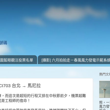
獎號碼
 入圍藍眼觀注投票名單
[攝影] 六月拍拍走－春風風力發電示範系
熱門文
 CI703 台北 → 馬尼拉
練，而這次是超短的行程又排在中秋節前夕，機票超難
這就是工程師的宿命！
照，一
風力發