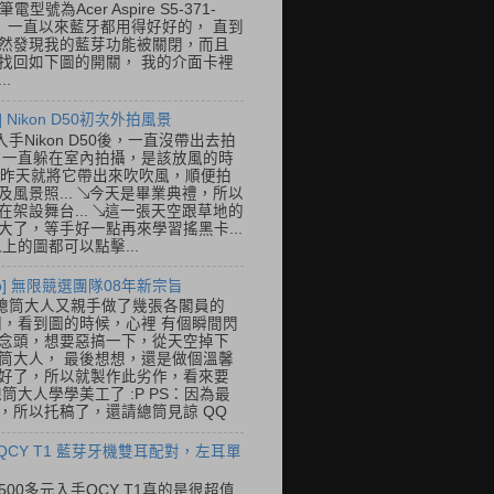
筆電型號為Acer Aspire S5-371-
E， 一直以來藍牙都用得好好的， 直到
然發現我的藍芽功能被關閉，而且
找回如下圖的開關， 我的介面卡裡
..
] Nikon D50初次外拍風景
入手Nikon D50後，一直沒帶出去拍
 一直躲在室內拍攝，是該放風的時
.. 昨天就將它帶出來吹吹風，順便拍
及風景照... ↘今天是畢業典禮，所以
在架設舞台... ↘這一張天空跟草地的
大了，等手好一點再來學習搖黑卡...
以上的圖都可以點擊...
so] 無限競選團隊08年新宗旨
總筒大人又親手做了幾張各閣員的
o圖，看到圖的時候，心裡 有個瞬間閃
念頭，想要惡搞一下，從天空掉下
筒大人， 最後想想，還是做個溫馨
好了，所以就製作此劣作，看來要
總筒大人學學美工了 :P PS：因為最
，所以托稿了，還請總筒見諒 QQ
 QCY T1 藍芽牙機雙耳配對，左耳單
500多元入手QCY T1真的是很超值