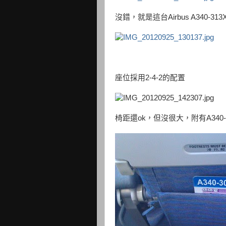
沒錯，就是這台Airbus A340-313X
座位採用2-4-2的配置
椅距還ok，但沒很大，附有A340-