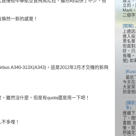
設立，
次直接搭中華航空直飛馬尼拉，雖然時間快了不少，但
立的，
Mar
二個字.
有煥然一新的感覺！
[閒聊
上週因
進入投
票名單
但面對
好，只
長囉。 
號) 如
s A340-313X(A343)，這是2012年2月才交機的新飛
[Ku
最近
今天在
大家笑
到昏倒
，雖然沒什麼，但是有quota還是用一下吧！
[攝影
多)
連續下
了，按
人不多哩！
書館 
後，就
把論文