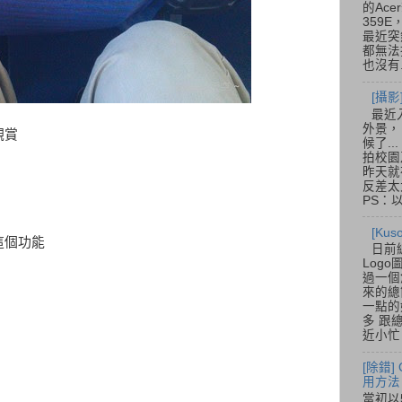
的Acer
359
最近突
都無法
也沒有.
[攝影
最近
外景，
觀賞
候了.
拍校園
昨天就
反差太
PS：
[Ku
這個功能
日前
Log
過一個
來的總
一點的
多 跟
近小忙
[除錯]
用方法
當初以