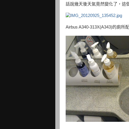
話說幾天後天氣竟然變化了，這
Airbus A340-313X(A343)的廁所