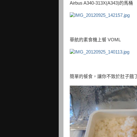
Airbus A340-313X(A343)的馬桶
華航的素食機上餐 VOML
簡單的餐食，讓你不致於肚子餓了