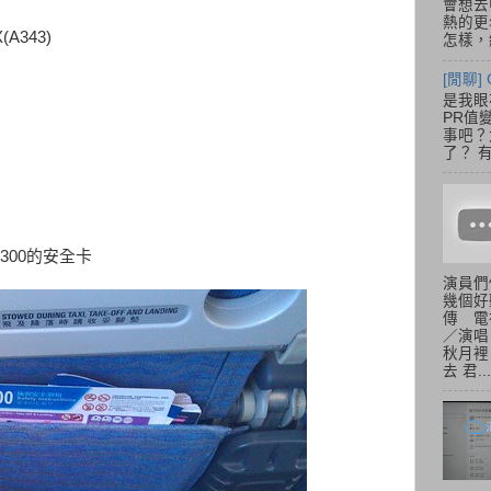
會想去
熱的更
(A343)
怎樣，總
[閒聊] 
是我眼
PR值
事吧？大
了？ 有
300的安全卡
演員們
幾個好
傳 電
／演唱
秋月裡
去 君...