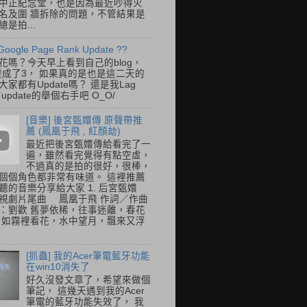
中正紀念堂，也是因為最近吵得火
名及圍 牆拆除的問題，不管結果是
是拍...
Google Page Rank Update ??
花嗎？今天早上看到自己的blog，
變成了3， 如果真的是也是這二天的
家都有Update嗎？ 還是我Lag
update的舉個右手吧 O_O/
[音樂] 後宮甄嬛傳 原聲帶推
薦 (鳳凰于飛 , 紅顏劫)
最近把後宮甄嬛傳給看完了一
遍，雖然看完覺得有點空虛，
不過真的是拍的很好，很棒，
個個角色都非常有味道。 這裡推薦
聽的音樂分享給大家 1. 后宮甄嬛
視劇片尾曲 鳳凰于飛 作詞／作曲
：劉歡 舊夢依稀，往事迷離，春花
 如霧裡看花，水中望月，飄來又浮
[抓蟲] 我的Acer筆電藍牙功能
在win10消失了
好久沒發文章了，希望來做個
筆記， 這幾天遇到我的Acer
筆電的藍牙功能失效了， 我