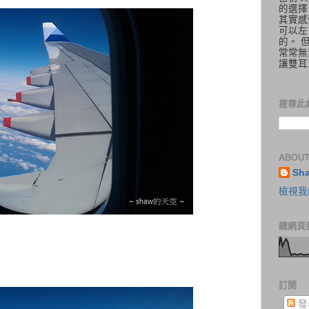
的選擇
其實感
可以左
的。 
常常無
讓雙耳
搜尋此
ABOUT
Sh
檢視我
總網頁
訂閱
發