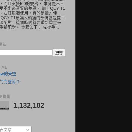
，而且支援5.0的規格， 本身是木耳
受不出來音質的差異， 加上QCY T1
、右耳單獨使用，真的是蠻方便
但QCY T1最讓人頭痛的部份就是雙耳
法配對，這個時間就要重新重置來
重新配對。 步驟如下： 先從手...
網誌
 ME
aw的天空
的完整簡介
瀏覽量
1,132,102
表文章