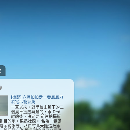
統
章
[攝影] 六月拍拍走－春風風力
發電示範系統
一直以來，對學校山腳下的二
個風車挺感興趣的，跟 Red
討論後，決定要 前往拍攝近
到目的地，果然壯觀。 名為「春風
電示範系統」乃由竹北天隆造紙廠