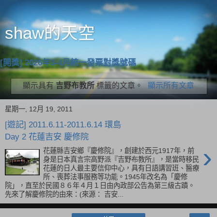
shaw的天空
[開獎] 2026年3-4月統一發票對獎號碼
顯示具有
吉野布教所
標籤的文章。
顯示所有文章
星期一, 12月 19, 2011
[遊記] 2011.6.11-2011.6.14 環島
Day 2 花蓮吉安 慶修院
›
花蓮縣吉安鄉『慶修院』，創建於西元1917年，前
身是日本真言宗高野派『吉野布教所』，是當時移民
花蓮的日人最主要信仰中心，具有日語講習班、醫療
所、喪葬法事服務等功能。1945年改名為「慶修
院」，直至於民國８６年４月１日由內政部公告為第三級古蹟。
先來了解慶修院的由來：(來源： 吉安...