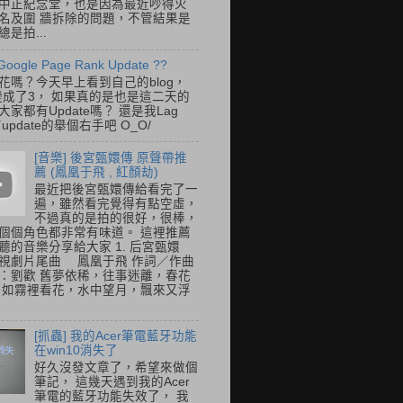
中正紀念堂，也是因為最近吵得火
名及圍 牆拆除的問題，不管結果是
是拍...
Google Page Rank Update ??
花嗎？今天早上看到自己的blog，
變成了3， 如果真的是也是這二天的
家都有Update嗎？ 還是我Lag
update的舉個右手吧 O_O/
[音樂] 後宮甄嬛傳 原聲帶推
薦 (鳳凰于飛 , 紅顏劫)
最近把後宮甄嬛傳給看完了一
遍，雖然看完覺得有點空虛，
不過真的是拍的很好，很棒，
個個角色都非常有味道。 這裡推薦
聽的音樂分享給大家 1. 后宮甄嬛
視劇片尾曲 鳳凰于飛 作詞／作曲
：劉歡 舊夢依稀，往事迷離，春花
 如霧裡看花，水中望月，飄來又浮
[抓蟲] 我的Acer筆電藍牙功能
在win10消失了
好久沒發文章了，希望來做個
筆記， 這幾天遇到我的Acer
筆電的藍牙功能失效了， 我