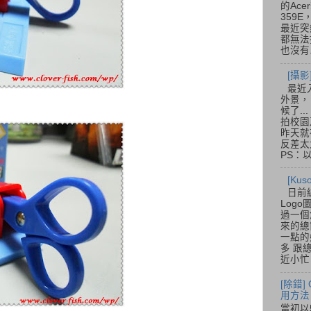
的Acer
359
最近突
都無法
也沒有.
[攝影
最近
外景，
候了.
拍校園
昨天就
反差太
PS：
[Ku
日前
Log
過一個
來的總
一點的
多 跟
近小忙
[除錯]
用方法
當初以