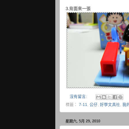
3.背面來一張
沒有留言:
標籤：
7-11
,
公仔
,
好學文具社
,
我
星期六, 5月 29, 2010