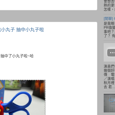
會想去
熱的更
怎樣，總
[閒聊] 
是我眼
PR值
-櫻桃小丸子 抽中小丸子啦
事吧？大
了？ 有
終於抽中了小丸子啦~哈
演員們
幾個好
傳 電
／演唱
秋月裡
去 君...