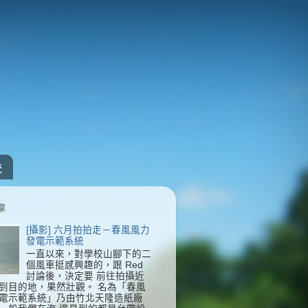
統
章
[攝影] 六月拍拍走－春風風力
發電示範系統
一直以來，對學校山腳下的二
個風車挺感興趣的，跟 Red
討論後，決定要 前往拍攝近
到目的地，果然壯觀。 名為「春風
電示範系統」乃由竹北天隆造紙廠