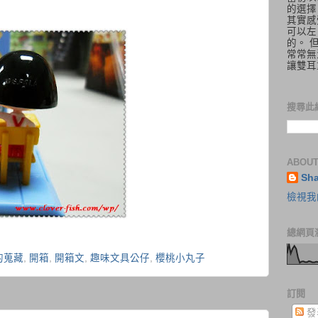
的選擇
其實感
可以左
的。 
常常無
讓雙耳
搜尋此
ABOUT
Sh
檢視我
總網頁
的蒐藏
,
開箱
,
開箱文
,
趣味文具公仔
,
櫻桃小丸子
訂閱
發