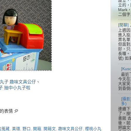
設立，
立的，
Mar
二個字.
[閒聊
上週因
進入投
票名單
但面對
好，只
長囉。 
號) 如
[Ku
最近
今天在
桃小丸子 趣味文具公仔
、
大家笑
丸子 抽中小丸子啦
到昏倒
[攝影
多)
連續下
表情 :P
了，按
書館 
後，就
把論文
的蒐藏
,
美環
,
野口
,
開箱
,
開箱文
,
趣味文具公仔
,
櫻桃小丸