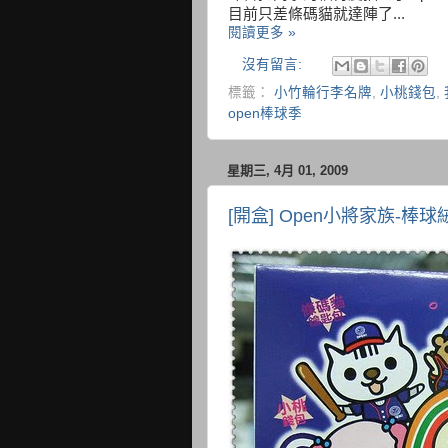
目前只差條碼貓就達陣了...
閱讀更多 »
沒有留言:
標籤：
小竹輪行李名牌
,
小桃錢包
,
open棒球季
星期三, 4月 01, 2009
[開盒] Open小將家族-棒