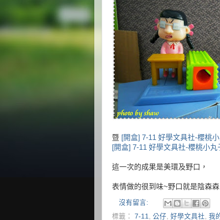
暨
[開盒] 7-11 好學文具社-櫻
[開盒] 7-11 好學文具社-櫻桃小
這一次的成果是美環及野口，
表情做的很到味~野口就是陰森森的
沒有留言:
標籤：
7-11
,
公仔
,
好學文具社
,
我