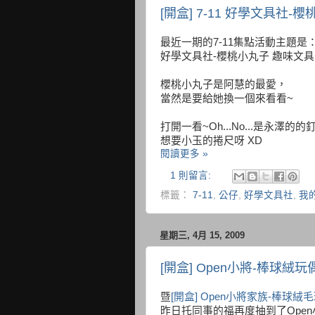
[開盒] 7-11 好學文具社
最近一期的7-11集點活動主題是
好學文具社-櫻桃小丸子 趣味文
櫻桃小丸子是阿慧的最愛，
當然是要給她換一個來看看~
打開一看~Oh...No...是永澤的
想要小玉的捲尺呀 XD
閱讀更多 »
1 則留言:
標籤：
7-11
,
公仔
,
好學文具社
,
我
星期三, 4月 15, 2009
[開盒] Open小將-棒球絨玩
暨
[開盒] Open小將家族-棒球絨
昨日托同事的福再度抽到了Ope