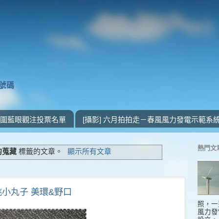
獎號碼
 入圍藍眼觀注投票名單
[攝影] 六月拍拍走－春風風力發電示範系
熱門文
的蒐藏
標籤的文章。
顯示所有文章
櫻桃小丸子 美環&野口
照，一
風力發