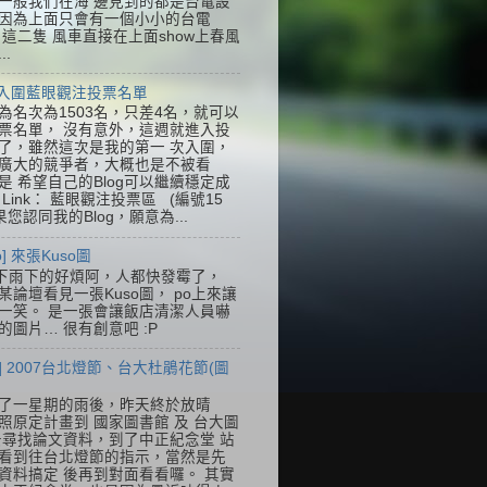
一般我們在海 邊見到的都是台電設
因為上面只會有一個小小的台電
k，這二隻 風車直接在上面show上春風
..
] 入圍藍眼觀注投票名單
為名次為1503名，只差4名，就可以
票名單， 沒有意外，這週就進入投
了，雖然這次是我的第一 次入圍，
廣大的競爭者，大概也是不被看
是 希望自己的Blog可以繼續穩定成
Link： 藍眼觀注投票區 (編號15
果您認同我的Blog，願意為...
so] 來張Kuso圖
下雨下的好煩阿，人都快發霉了，
某論壇看見一張Kuso圖， po上來讓
一笑。 是一張會讓飯店清潔人員嚇
的圖片… 很有創意吧 :P
] 2007台北燈節、台大杜鵑花節(圖
了一星期的雨後，昨天終於放晴
照原定計畫到 國家圖書館 及 台大圖
去尋找論文資料，到了中正紀念堂 站
看到往台北燈節的指示，當然是先
資料搞定 後再到對面看看囉。 其實