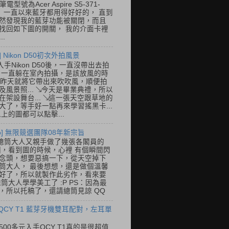
筆電型號為Acer Aspire S5-371-
E， 一直以來藍牙都用得好好的， 直到
然發現我的藍芽功能被關閉，而且
找回如下圖的開關， 我的介面卡裡
..
] Nikon D50初次外拍風景
入手Nikon D50後，一直沒帶出去拍
 一直躲在室內拍攝，是該放風的時
.. 昨天就將它帶出來吹吹風，順便拍
及風景照... ↘今天是畢業典禮，所以
在架設舞台... ↘這一張天空跟草地的
大了，等手好一點再來學習搖黑卡...
以上的圖都可以點擊...
so] 無限競選團隊08年新宗旨
總筒大人又親手做了幾張各閣員的
o圖，看到圖的時候，心裡 有個瞬間閃
念頭，想要惡搞一下，從天空掉下
筒大人， 最後想想，還是做個溫馨
好了，所以就製作此劣作，看來要
總筒大人學學美工了 :P PS：因為最
，所以托稿了，還請總筒見諒 QQ
 QCY T1 藍芽牙機雙耳配對，左耳單
500多元入手QCY T1真的是很超值