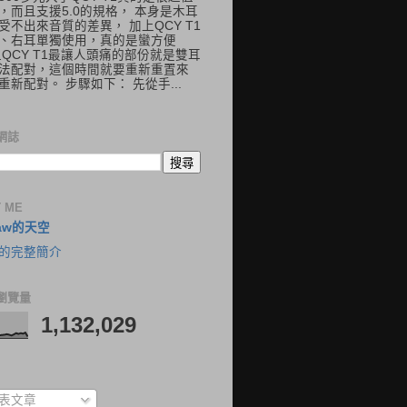
，而且支援5.0的規格， 本身是木耳
受不出來音質的差異， 加上QCY T1
、右耳單獨使用，真的是蠻方便
但QCY T1最讓人頭痛的部份就是雙耳
法配對，這個時間就要重新重置來
重新配對。 步驟如下： 先從手...
網誌
 ME
aw的天空
的完整簡介
瀏覽量
1,132,029
表文章