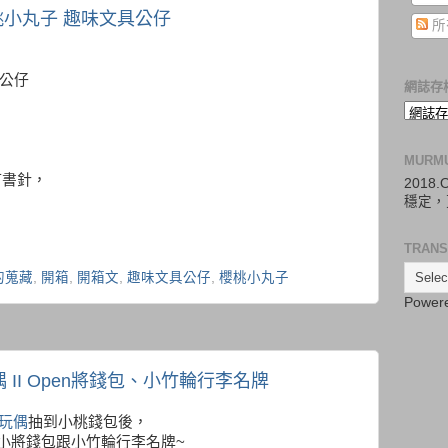
-櫻桃小丸子 趣味文具公仔
所
：
具公仔
網誌存
MURM
的釘書針，
2018
穩定，
TRANS
的蒐藏
,
開箱
,
開箱文
,
趣味文具公仔
,
櫻桃小丸子
Power
偶 II Open將錢包、小竹輪行李名牌
毛玩偶
抽到小桃錢包後，
n小將錢包跟小竹輪行李名牌~