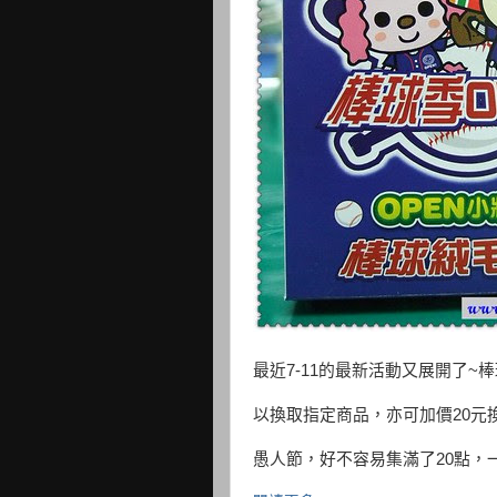
最近7-11的最新活動又展開了~棒
以換取指定商品，亦可加價20元
愚人節，好不容易集滿了20點，